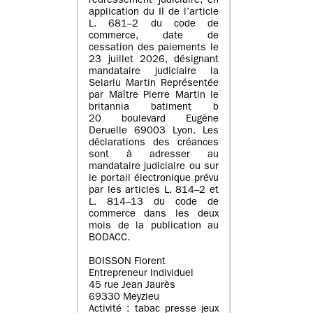
redressement judiciaire, en
application du II de l’article
L. 681–2 du code de
commerce, date de
cessation des paiements le
23 juillet 2026, désignant
mandataire judiciaire la
Selarlu Martin Représentée
par Maître Pierre Martin le
britannia batiment b
20 boulevard Eugène
Deruelle 69003 Lyon. Les
déclarations des créances
sont à adresser au
mandataire judiciaire ou sur
le portail électronique prévu
par les articles L. 814–2 et
L. 814–13 du code de
commerce dans les deux
mois de la publication au
BODACC.
BOISSON Florent
Entrepreneur Individuel
45 rue Jean Jaurès
69330 Meyzieu
Activité : tabac presse jeux