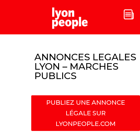
ANNONCES LEGALES
LYON – MARCHES
PUBLICS
PUBLIEZ UNE ANNONCE
LÉGALE SUR
LYONPEOPLE.COM