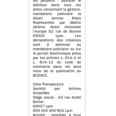
les pouvoirs : assister le
débiteur dans tous les
actes concernant la gestion,
mandataire judiciaire la
Selarl Jerome Allais
Représentée par Maître
Jérôme Allais immeuble
l’europe 62 rue de Bonnel
69003 Lyon. Les
déclarations des créances
sont à adresser au
mandataire judiciaire ou sur
le portail électronique prévu
par les articles L. 814–2 et
L. 814–13 du code de
commerce dans les deux
mois de la publication au
BODACC.
Osta Therapeutics
Société par Actions
Simplifiée
Siège social : 63 rue André
Bollier
69007 Lyon
909 005 605 RCS Lyon
Activité : procéder à tous