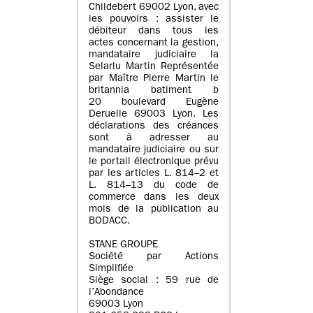
Childebert 69002 Lyon, avec
les pouvoirs : assister le
débiteur dans tous les
actes concernant la gestion,
mandataire judiciaire la
Selarlu Martin Représentée
par Maître Pierre Martin le
britannia batiment b
20 boulevard Eugène
Deruelle 69003 Lyon. Les
déclarations des créances
sont à adresser au
mandataire judiciaire ou sur
le portail électronique prévu
par les articles L. 814–2 et
L. 814–13 du code de
commerce dans les deux
mois de la publication au
BODACC.
STANE GROUPE
Société par Actions
Simplifiée
Siège social : 59 rue de
l’Abondance
69003 Lyon