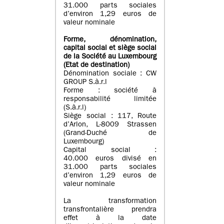
31.000 parts sociales
d’environ 1,29 euros de
valeur nominale
Forme, dénomination
,
capital social
et siège social
de la Société au Luxembourg
(Etat d
e destination
)
Dénomination sociale : CW
GROUP S.à.r.l
Forme : société à
responsabilité limitée
(S.à.r.l)
Siège social : 117, Route
d’Arlon, L-8009 Strassen
(Grand-Duché de
Luxembourg)
Capital social :
40.000 euros divisé en
31.000 parts sociales
d’environ 1,29 euros de
valeur nominale
La transformation
transfrontalière prendra
effet à la date