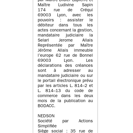
par Maître Didier Lapierre et
Maître Ludivine Sapin
174 rue de Créqui
69003 Lyon, avec les
pouvoirs : assister le
débiteur dans tous les
actes concernant la gestion,
mandataire judiciaire la
Selarl Jerome Allais
Représentée par Maître
Jérôme Allais immeuble
l’europe 62 rue de Bonnel
69003 Lyon. Les
déclarations des créances
sont à adresser au
mandataire judiciaire ou sur
le portail électronique prévu
par les articles L. 814–2 et
L. 814–13 du code de
commerce dans les deux
mois de la publication au
BODACC.
NEDSON
Société par Actions
Simplifiée
Siège social : 35 rue de