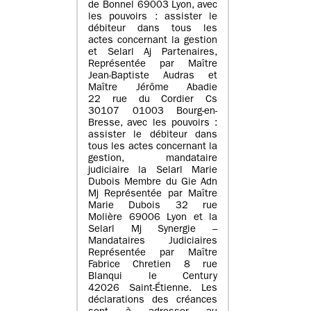
de Bonnel 69003 Lyon, avec
les pouvoirs : assister le
débiteur dans tous les
actes concernant la gestion
et Selarl Aj Partenaires,
Représentée par Maître
Jean-Baptiste Audras et
Maître Jérôme Abadie
22 rue du Cordier Cs
30107 01003 Bourg-en-
Bresse, avec les pouvoirs :
assister le débiteur dans
tous les actes concernant la
gestion, mandataire
judiciaire la Selarl Marie
Dubois Membre du Gie Adn
Mj Représentée par Maître
Marie Dubois 32 rue
Molière 69006 Lyon et la
Selarl Mj Synergie –
Mandataires Judiciaires
Représentée par Maître
Fabrice Chretien 8 rue
Blanqui le Century
42026 Saint-Étienne. Les
déclarations des créances