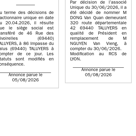
Par décision de l’associé
Unique du 30/06/2026, il a
u terme des décisions de
été décidé de nommer M
’actionnaire unique en date
DONG Van Quan demeurant
u 20.04.2026, il résulte
320 route départementale
ue le siège social est
42 69440 TALUYERS en
ransféré de 46 Rue des
qualité de Président en
Rivoirelles (69440)
remplacement de M
ALUYERS, à 86 Impasse du
NGUYEN Van Vieng, à
alus (69440) TALUYERS à
compter du 30/06/2026.
ompter de ce jour. Les
Modification au RCS de
tatuts sont modifiés en
LYON.
onséquence.
Annonce parue le
Annonce parue le
05/08/2026
05/08/2026