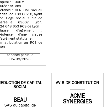
apital : 1 000 €
urée : 99 ans
érance : GENEOM, SAS au
apital de 100 002 €, ayant
on siège social 7 rue de
arseille 69007 Lyon,
24 648 653 RCS de Lyon
Clause d’agrément :
xistence d’une clause
’agrément statutaire.
mmatriculation au RCS de
yon
Annonce parue le
05/08/2026
REDUCTION DE CAPITAL
AVIS DE CONSTITUTION
SOCIAL
ACME
BEAU
SYNERGIES
SAS au capital de