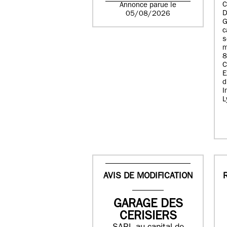
C
Annonce parue le
D
05/08/2026
G
c
s
m
8
E
d
I
L
AVIS DE MODIFICATION
GARAGE DES
CERISIERS