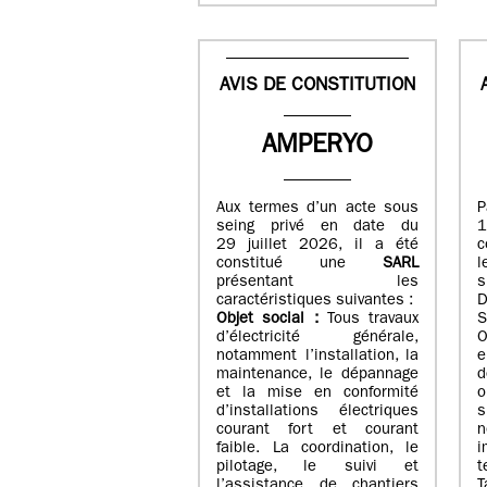
AVIS DE CONSTITUTION
AMPERYO
Aux termes d’un acte sous
seing privé en date du
29 juillet 2026, il a été
c
constitué
une
SARL
présentant les
s
caractéristiques suivantes :
Objet social :
Tous travaux
S
d’électricité générale,
O
notamment l’installation, la
e
maintenance, le dépannage
d
et la mise en conformité
o
d’installations électriques
courant fort et courant
n
faible. La coordination, le
i
pilotage, le suivi et
t
l’assistance de chantiers
T