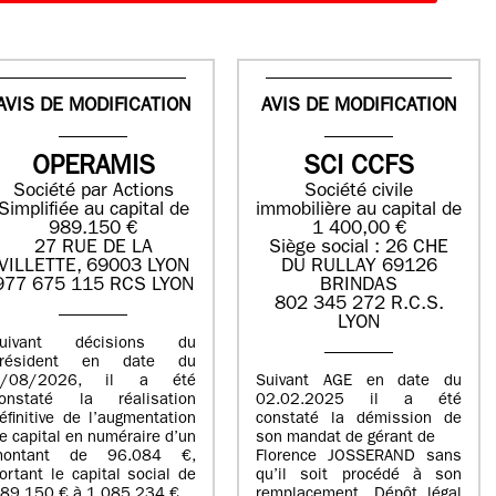
AVIS DE MODIFICATION
AVIS DE MODIFICATION
OPERAMIS
SCI CCFS
Société par Actions
Société civile
Simplifiée au capital de
immobilière au capital de
989.150 €
1 400,00 €
27 RUE DE LA
Siège social : 26 CHE
VILLETTE, 69003 LYON
DU RULLAY 69126
977 675 115 RCS LYON
BRINDAS
802 345 272 R.C.S.
LYON
suivant décisions du
Président en date du
5/08/2026, il a été
Suivant AGE en date du
onstaté la réalisation
02.02.2025 il a été
éfinitive de l’augmentation
constaté la démission de
e capital en numéraire d’un
son mandat de gérant de
montant de 96.084 €,
Florence JOSSERAND sans
ortant le capital social de
qu’il soit procédé à son
89.150 € à 1.085.234 €.
remplacement. Dépôt légal