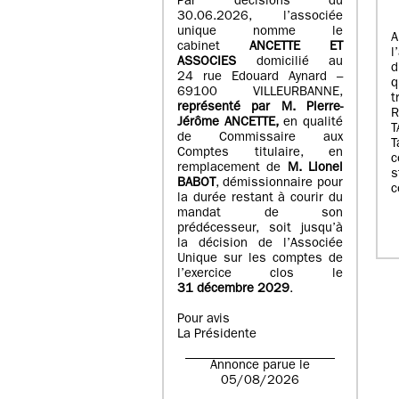
Par décisions du
30.06.2026, l’associée
unique nomme le
A
cabinet
ANCETTE ET
l
ASSOCIES
domicilié au
d
24 rue Edouard Aynard –
q
69100 VILLEURBANNE,
t
r
eprésenté par M
.
Pierre
-
Jérôme ANCETTE,
en qualité
T
de Commissaire aux
T
Comptes titulaire, en
c
remplacement de
M
.
Lionel
s
BABOT
, démissionnaire pour
c
la durée restant à courir du
mandat de son
prédécesseur, soit jusqu’à
la décision de l’Associée
Unique sur les comptes de
l’exercice clos le
31 décembre 2029
.
Pour avis
La Présidente
Annonce parue le
05/08/2026