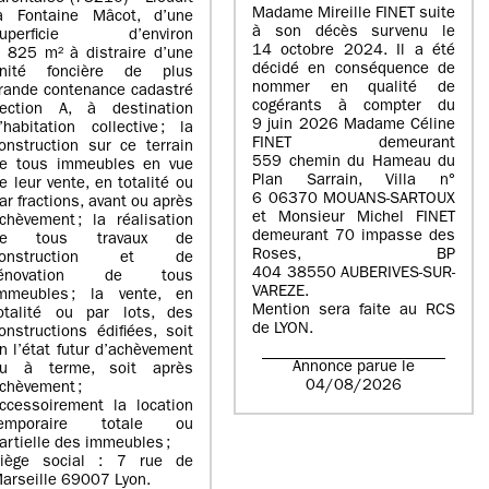
Madame Mireille FINET suite
a Fontaine Mâcot, d’une
à son décès survenu le
superficie d’environ
14 octobre 2024. Il a été
 825 m² à distraire d’une
décidé en conséquence de
nité foncière de plus
nommer en qualité de
rande contenance cadastré
cogérants à compter du
ection A, à destination
9 juin 2026 Madame Céline
’habitation collective ; la
FINET demeurant
onstruction sur ce terrain
559 chemin du Hameau du
e tous immeubles en vue
Plan Sarrain, Villa n°
e leur vente, en totalité ou
6 06370 MOUANS-SARTOUX
ar fractions, avant ou après
et Monsieur Michel FINET
chèvement ; la réalisation
demeurant 70 impasse des
de tous travaux de
Roses, BP
construction et de
404 38550 AUBERIVES-SUR-
rénovation de tous
VAREZE.
mmeubles ; la vente, en
Mention sera faite au RCS
otalité ou par lots, des
de LYON.
onstructions édifiées, soit
n l’état futur d’achèvement
Annonce parue le
u à terme, soit après
04/08/2026
chèvement ;
ccessoirement la location
temporaire totale ou
artielle des immeubles ;
iège social : 7 rue de
arseille 69007 Lyon.