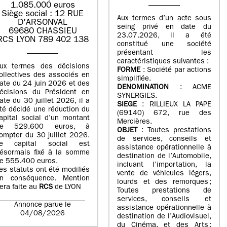
1.085.000 euros
Siège social : 12 RUE
Aux termes d’un acte sous
D'ARSONVAL
seing privé en date du
69680 CHASSIEU
23.07.2026, il a été
RCS LYON 789 402 138
constitué une société
présentant les
caractéristiques suivantes :
ux termes des décisions
FORME
: Société par actions
ollectives des associés en
simplifiée.
ate du 24 juin 2026 et des
DENOMINATION
: ACME
écisions du Président en
SYNERGIES.
ate du 30 juillet 2026, il a
SIEGE
: RILLIEUX LA PAPE
té décidé une réduction du
(69140) 672, rue des
apital social d’un montant
Mercières.
de 529.600 euros, à
OBJET
: Toutes prestations
ompter du 30 juillet 2026.
de services, conseils et
e capital social est
assistance opérationnelle à
ésormais fixé à la somme
destination de l’Automobile,
e 555.400 euros.
incluant l’importation, la
es statuts ont été modifiés
vente de véhicules légers,
n conséquence. Mention
lourds et des remorques ;
era faite au
RCS
de LYON
Toutes prestations de
services, conseils et
Annonce parue le
assistance opérationnelle à
04/08/2026
destination de l’Audiovisuel,
du Cinéma, et des Arts ;