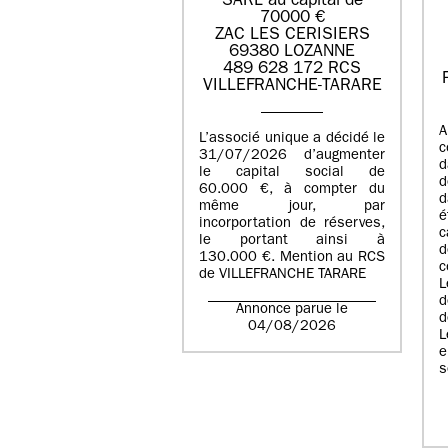
SARL au capital de
70000 €
ZAC LES CERISIERS
69380 LOZANNE
489 628 172 RCS
VILLEFRANCHE-TARARE
A
L’associé unique a décidé le
c
31/07/2026 d’augmenter
d
le capital social de
d
60.000 €, à compter du
d
même jour, par
é
incorportation de réserves,
c
le portant ainsi à
130.000 €. Mention au RCS
c
de VILLEFRANCHE TARARE
L
d
Annonce parue le
d
04/08/2026
L
e
s