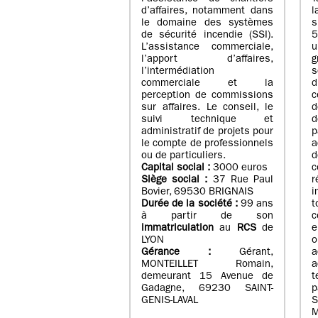
d’affaires, notamment dans
l
le domaine des systèmes
de sécurité incendie (SSI).
5
L’assistance commerciale,
u
l’apport d’affaires,
g
l’intermédiation
s
commerciale et la
d
perception de commissions
c
sur affaires. Le conseil, le
d
suivi technique et
d
administratif de projets pour
p
le compte de professionnels
a
ou de particuliers.
Capital social :
3000 euros
Siège social :
37 Rue Paul
Bovier, 69530 BRIGNAIS
i
Durée de la société :
99
ans
t
à partir de son
c
immatriculation
au
RCS
de
e
LYON
o
Gérance :
Gérant,
a
MONTEILLET Romain,
a
demeurant 15 Avenue de
Gadagne, 69230 SAINT-
p
GENIS-LAVAL
S
M