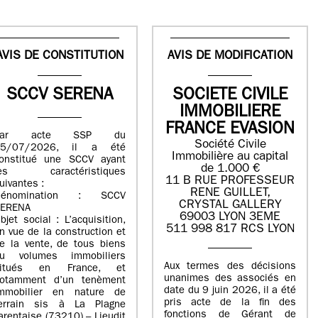
AVIS DE CONSTITUTION
AVIS DE MODIFICATION
SCCV SERENA
SOCIETE CIVILE
IMMOBILIERE
FRANCE EVASION
Par acte SSP du
Société Civile
15/07/2026, il a été
Immobilière au capital
onstitué une SCCV ayant
de 1.000 €
les caractéristiques
11 B RUE PROFESSEUR
uivantes :
RENE GUILLET,
Dénomination : SCCV
CRYSTAL GALLERY
ERENA
69003 LYON 3EME
bjet social : L’acquisition,
511 998 817 RCS LYON
n vue de la construction et
e la vente, de tous biens
u volumes immobiliers
Aux termes des décisions
situés en France, et
unanimes des associés en
otamment d’un tenèment
date du 9 juin 2026, il a été
mmobilier en nature de
pris acte de la fin des
errain sis à La Plagne
fonctions de Gérant de
arentaise (73210) – Lieudit