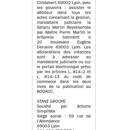
Childebert 69002 Lyon, avec
les pouvoirs : assister le
débiteur dans tous les
actes concernant la gestion,
mandataire judiciaire la
Selarlu Martin Représentée
par Maître Pierre Martin le
britannia batiment b
20 boulevard Eugène
Deruelle 69003 Lyon. Les
déclarations des créances
sont à adresser au
mandataire judiciaire ou sur
le portail électronique prévu
par les articles L. 814–2 et
L. 814–13 du code de
commerce dans les deux
mois de la publication au
BODACC.
STANE GROUPE
Société par Actions
Simplifiée
Siège social : 59 rue de
l’Abondance
69003 Lyon