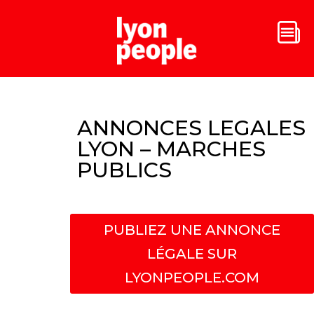
ANNONCES LEGALES
LYON – MARCHES
PUBLICS
PUBLIEZ UNE ANNONCE
LÉGALE SUR
LYONPEOPLE.COM