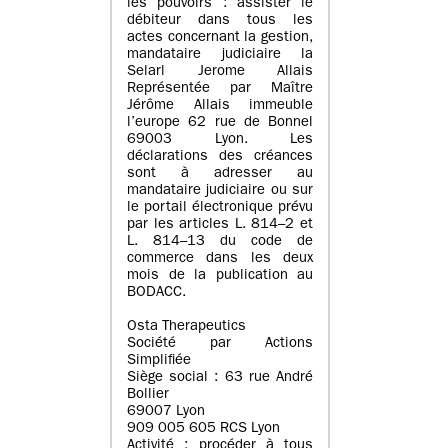
les pouvoirs : assister le
débiteur dans tous les
actes concernant la gestion,
mandataire judiciaire la
Selarl Jerome Allais
Représentée par Maître
Jérôme Allais immeuble
l’europe 62 rue de Bonnel
69003 Lyon. Les
déclarations des créances
sont à adresser au
mandataire judiciaire ou sur
le portail électronique prévu
par les articles L. 814–2 et
L. 814–13 du code de
commerce dans les deux
mois de la publication au
BODACC.
Osta Therapeutics
Société par Actions
Simplifiée
Siège social : 63 rue André
Bollier
69007 Lyon
909 005 605 RCS Lyon
Activité : procéder à tous