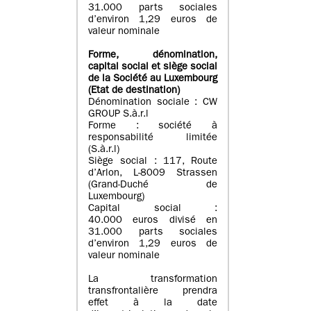
31.000 parts sociales
d’environ 1,29 euros de
valeur nominale
Forme, dénomination
,
capital social
et siège social
de la Société au Luxembourg
(Etat d
e destination
)
Dénomination sociale : CW
GROUP S.à.r.l
Forme : société à
responsabilité limitée
(S.à.r.l)
Siège social : 117, Route
d’Arlon, L-8009 Strassen
(Grand-Duché de
Luxembourg)
Capital social :
40.000 euros divisé en
31.000 parts sociales
d’environ 1,29 euros de
valeur nominale
La transformation
transfrontalière prendra
effet à la date