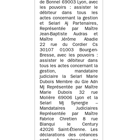
de Bonnel 69003 Lyon, avec
les pouvoirs : assister le
débiteur dans tous les
actes concernant la gestion
et Selarl Aj Partenaires,
Représentée par Maître
Jean-Baptiste Audras et
Maître Jérôme Abadie
22 rue du Cordier Cs
30107 01003 Bourg-en-
Bresse, avec les pouvoirs :
assister le débiteur dans
tous les actes concernant la
gestion, mandataire
judiciaire la Selarl Marie
Dubois Membre du Gie Adn
Mj Représentée par Maître
Marie Dubois 32 rue
Molière 69006 Lyon et la
Selarl Mj Synergie –
Mandataires Judiciaires
Représentée par Maître
Fabrice Chretien 8 rue
Blanqui le Century
42026 Saint-Étienne. Les
déclarations des créances