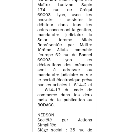
par Maître Didier Lapierre et
Maître Ludivine Sapin
174 rue de Créqui
69003 Lyon, avec les
pouvoirs : assister le
débiteur dans tous les
actes concernant la gestion,
mandataire judiciaire la
Selarl Jerome Allais
Représentée par Maître
Jérôme Allais immeuble
l’europe 62 rue de Bonnel
69003 Lyon. Les
déclarations des créances
sont à adresser au
mandataire judiciaire ou sur
le portail électronique prévu
par les articles L. 814–2 et
L. 814–13 du code de
commerce dans les deux
mois de la publication au
BODACC.
NEDSON
Société par Actions
Simplifiée
Siège social : 35 rue de