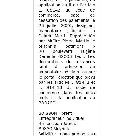
redressement judiciaire, en
application du II de l’article
L. 681–2 du code de
commerce, date de
cessation des paiements le
23 juillet 2026, désignant
mandataire judiciaire la
Selarlu Martin Représentée
par Maître Pierre Martin le
britannia batiment b
20 boulevard Eugène
Deruelle 69003 Lyon. Les
déclarations des créances
sont à adresser au
mandataire judiciaire ou sur
le portail électronique prévu
par les articles L. 814–2 et
L. 814–13 du code de
commerce dans les deux
mois de la publication au
BODACC.
BOISSON Florent
Entrepreneur Individuel
45 rue Jean Jaurès
69330 Meyzieu
Activité : tabac presse jeux