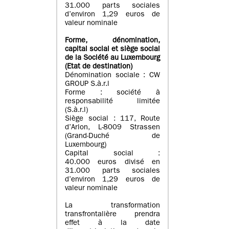
31.000 parts sociales
d’environ 1,29 euros de
valeur nominale
Forme, dénomination
,
capital social
et siège social
de la Société au Luxembourg
(Etat d
e destination
)
Dénomination sociale : CW
GROUP S.à.r.l
Forme : société à
responsabilité limitée
(S.à.r.l)
Siège social : 117, Route
d’Arlon, L-8009 Strassen
(Grand-Duché de
Luxembourg)
Capital social :
40.000 euros divisé en
31.000 parts sociales
d’environ 1,29 euros de
valeur nominale
La transformation
transfrontalière prendra
effet à la date