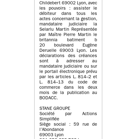
Childebert 69002 Lyon, avec
les pouvoirs : assister le
débiteur dans tous les
actes concernant la gestion,
mandataire judiciaire la
Selarlu Martin Représentée
par Maître Pierre Martin le
britannia batiment b
20 boulevard Eugène
Deruelle 69003 Lyon. Les
déclarations des créances
sont à adresser au
mandataire judiciaire ou sur
le portail électronique prévu
par les articles L. 814–2 et
L. 814–13 du code de
commerce dans les deux
mois de la publication au
BODACC.
STANE GROUPE
Société par Actions
Simplifiée
Siège social : 59 rue de
l’Abondance
69003 Lyon