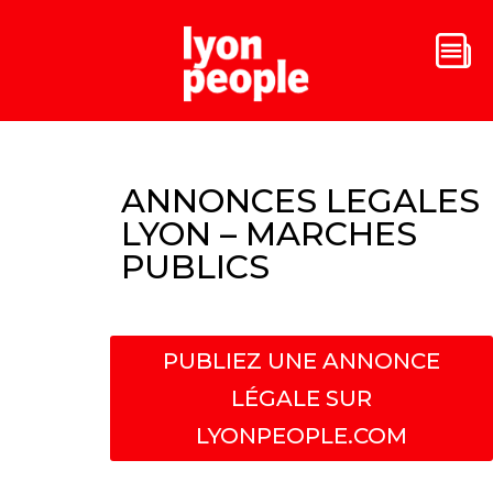
ANNONCES LEGALES
LYON – MARCHES
PUBLICS
PUBLIEZ UNE ANNONCE
LÉGALE SUR
LYONPEOPLE.COM