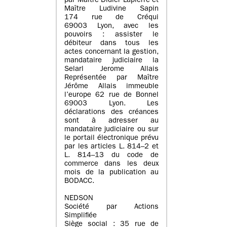
par Maître Didier Lapierre et
Maître Ludivine Sapin
174 rue de Créqui
69003 Lyon, avec les
pouvoirs : assister le
débiteur dans tous les
actes concernant la gestion,
mandataire judiciaire la
Selarl Jerome Allais
Représentée par Maître
Jérôme Allais immeuble
l’europe 62 rue de Bonnel
69003 Lyon. Les
déclarations des créances
sont à adresser au
mandataire judiciaire ou sur
le portail électronique prévu
par les articles L. 814–2 et
L. 814–13 du code de
commerce dans les deux
mois de la publication au
BODACC.
NEDSON
Société par Actions
Simplifiée
Siège social : 35 rue de