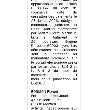
redressement judiciaire, en
application du II de l’article
L. 681–2 du code de
commerce, date de
cessation des paiements le
23 juillet 2026, désignant
mandataire judiciaire la
Selarlu Martin Représentée
par Maître Pierre Martin le
britannia batiment b
20 boulevard Eugène
Deruelle 69003 Lyon. Les
déclarations des créances
sont à adresser au
mandataire judiciaire ou sur
le portail électronique prévu
par les articles L. 814–2 et
L. 814–13 du code de
commerce dans les deux
mois de la publication au
BODACC.
BOISSON Florent
Entrepreneur Individuel
45 rue Jean Jaurès
69330 Meyzieu
Activité : tabac presse jeux