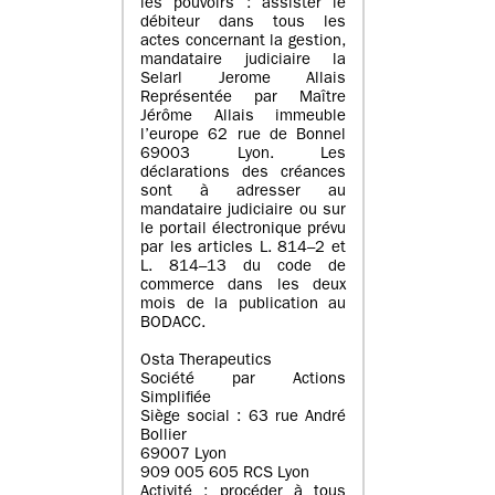
les pouvoirs : assister le
débiteur dans tous les
actes concernant la gestion,
mandataire judiciaire la
Selarl Jerome Allais
Représentée par Maître
Jérôme Allais immeuble
l’europe 62 rue de Bonnel
69003 Lyon. Les
déclarations des créances
sont à adresser au
mandataire judiciaire ou sur
le portail électronique prévu
par les articles L. 814–2 et
L. 814–13 du code de
commerce dans les deux
mois de la publication au
BODACC.
Osta Therapeutics
Société par Actions
Simplifiée
Siège social : 63 rue André
Bollier
69007 Lyon
909 005 605 RCS Lyon
Activité : procéder à tous