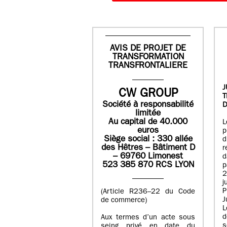
AVIS DE PROJET DE
TRANSFORMATION
TRANSFRONTALIERE
J
CW GROUP
Société à responsabilité
D
limitée
Au capital de 40.000
L
euros
p
Siège social : 330 allée
des Hêtres – Bâtiment D
r
– 69760 Limonest
d
523 385 870 RCS LYON
p
2
j
P
(Article R236–22 du Code
J
de commerce)
L
d
Aux termes d’un acte sous
seing privé en date du