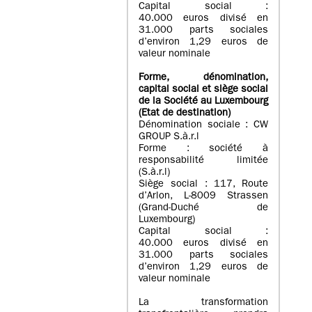
Capital social :
40.000 euros divisé en
31.000 parts sociales
d’environ 1,29 euros de
valeur nominale
Forme, dénomination
,
capital social
et siège social
de la Société au Luxembourg
(Etat d
e destination
)
Dénomination sociale : CW
GROUP S.à.r.l
Forme : société à
responsabilité limitée
(S.à.r.l)
Siège social : 117, Route
d’Arlon, L-8009 Strassen
(Grand-Duché de
Luxembourg)
Capital social :
40.000 euros divisé en
31.000 parts sociales
d’environ 1,29 euros de
valeur nominale
La transformation