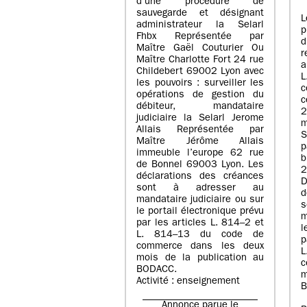
d’une procédure de
sauvegarde et désignant
L
administrateur la Selarl
p
Fhbx Représentée par
Maître Gaël Couturier Ou
r
Maître Charlotte Fort 24 rue
a
Childebert 69002 Lyon avec
les pouvoirs : surveiller les
opérations de gestion du
c
débiteur, mandataire
2
judiciaire la Selarl Jerome
m
Allais Représentée par
S
Maître Jérôme Allais
p
immeuble l’europe 62 rue
de Bonnel 69003 Lyon. Les
déclarations des créances
D
sont à adresser au
d
mandataire judiciaire ou sur
le portail électronique prévu
m
par les articles L. 814–2 et
l
L. 814–13 du code de
p
commerce dans les deux
mois de la publication au
c
BODACC.
m
Activité : enseignement
B
Annonce parue le