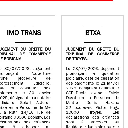
IMO TRANS
BTXA
UGEMENT DU GREFFE DU
JUGEMENT DU GREFFE DU
TRIBUNAL DE COMMERCE
TRIBUNAL DE COMMERCE
E BOBIGNY.
DE TROYES.
e 30/07/2026. Jugement
Le 28/07/2026. Jugement
rononçant l’ouverture
prononçant la liquidation
d’une procédure de
judiciaire, date de cessation
edressement judiciaire,
des paiements le 21 janvier
ate de cessation des
2025, désignant liquidateur
aiements le 30 janvier
SCP Denis Hazane – Sylvie
025, désignant mandataire
Duval en la Personne de
udiciaire Selarl Asteren
Maître Denis Hazane
rise en la Personne de Me
32 boulevard Victor Hugo
ulia Ruth 14/16 rue de
10000 Troyes. Les
orraine 93000 Bobigny. Les
déclarations des créances
éclarations des créances
sont à adresser au
sont à adresser au
liquidateur judiciaire ou sur