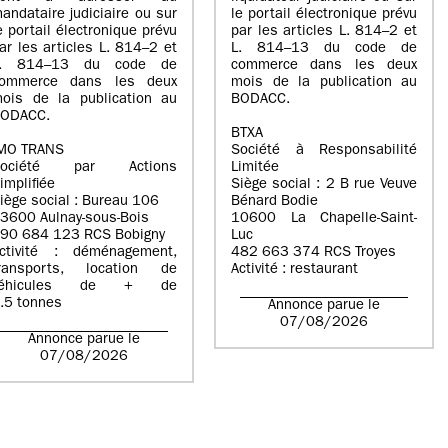
andataire judiciaire ou sur
le portail électronique prévu
e portail électronique prévu
par les articles L. 814–2 et
ar les articles L. 814–2 et
L. 814–13 du code de
L. 814–13 du code de
commerce dans les deux
ommerce dans les deux
mois de la publication au
ois de la publication au
BODACC.
ODACC.
BTXA
MO TRANS
Société à Responsabilité
Société par Actions
Limitée
implifiée
Siège social : 2 B rue Veuve
iège social : Bureau 106
Bénard Bodie
3600 Aulnay-sous-Bois
10600 La Chapelle-Saint-
90 684 123 RCS Bobigny
Luc
ctivité : déménagement,
482 663 374 RCS Troyes
ransports, location de
Activité : restaurant
véhicules de + de
.5 tonnes
Annonce parue le
07/08/2026
Annonce parue le
07/08/2026