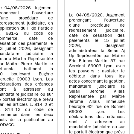
e 04/08/2026. Jugement
rononçant l’ouverture
Le 04/08/2026. Jugement
d’une procédure de
prononçant l’ouverture
edressement judiciaire, en
d’une procédure de
pplication du II de l’article
redressement judiciaire,
L. 681–2 du code de
date de cessation des
commerce, date de
paiements le 15 juillet
essation des paiements le
2026, désignant
3 juillet 2026, désignant
administrateur la Selas Aj
andataire judiciaire la
Up Représentée par Maître
elarlu Martin Représentée
Eric Etienne-Martin 57 rue
ar Maître Pierre Martin le
Servient 69003 Lyon, avec
britannia batiment b
les pouvoirs : assister le
20 boulevard Eugène
débiteur dans tous les
eruelle 69003 Lyon. Les
actes concernant la gestion,
éclarations des créances
mandataire judiciaire la
sont à adresser au
Selarl Jerome Allais
andataire judiciaire ou sur
Représentée par Maître
e portail électronique prévu
Jérôme Allais immeuble
ar les articles L. 814–2 et
l’europe 62 rue de Bonnel
L. 814–13 du code de
69003 Lyon. Les
ommerce dans les deux
déclarations des créances
ois de la publication au
sont à adresser au
ODACC.
mandataire judiciaire ou sur
le portail électronique prévu