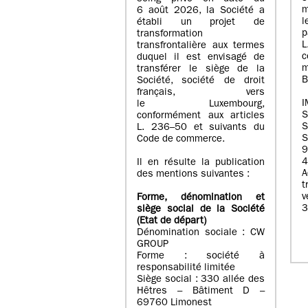
m
6 août 2026, la Société a
l
établi un projet de
p
transformation
transfrontalière aux termes
c
duquel il est envisagé de
m
transférer le siège de la
B
Société, société de droit
français, vers
I
le Luxembourg,
conformément aux articles
S
L. 236–50 et suivants du
S
Code de commerce.
9
4
Il en résulte la publication
A
des mentions suivantes :
t
Forme, dénomination et
3
siège social de la Société
(Etat
de départ
)
Dénomination sociale : CW
GROUP
Forme : société à
responsabilité limitée
Siège social : 330 allée des
Hêtres – Bâtiment D –
69760 Limonest