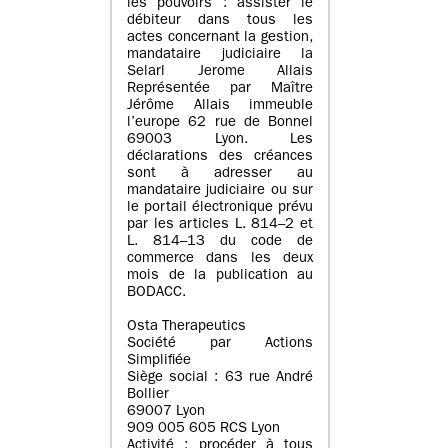
les pouvoirs : assister le
débiteur dans tous les
actes concernant la gestion,
mandataire judiciaire la
Selarl Jerome Allais
Représentée par Maître
Jérôme Allais immeuble
l’europe 62 rue de Bonnel
69003 Lyon. Les
déclarations des créances
sont à adresser au
mandataire judiciaire ou sur
le portail électronique prévu
par les articles L. 814–2 et
L. 814–13 du code de
commerce dans les deux
mois de la publication au
BODACC.
Osta Therapeutics
Société par Actions
Simplifiée
Siège social : 63 rue André
Bollier
69007 Lyon
909 005 605 RCS Lyon
Activité : procéder à tous