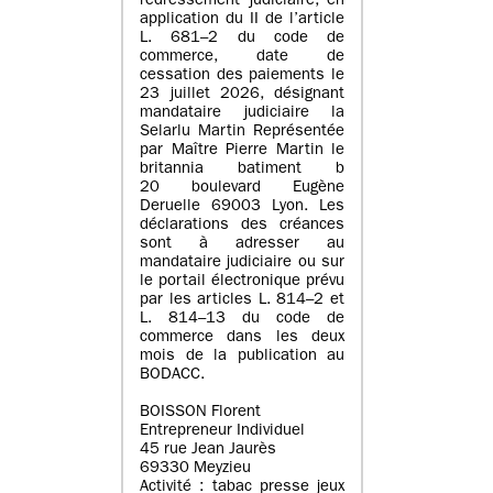
redressement judiciaire, en
application du II de l’article
L. 681–2 du code de
commerce, date de
cessation des paiements le
23 juillet 2026, désignant
mandataire judiciaire la
Selarlu Martin Représentée
par Maître Pierre Martin le
britannia batiment b
20 boulevard Eugène
Deruelle 69003 Lyon. Les
déclarations des créances
sont à adresser au
mandataire judiciaire ou sur
le portail électronique prévu
par les articles L. 814–2 et
L. 814–13 du code de
commerce dans les deux
mois de la publication au
BODACC.
BOISSON Florent
Entrepreneur Individuel
45 rue Jean Jaurès
69330 Meyzieu
Activité : tabac presse jeux