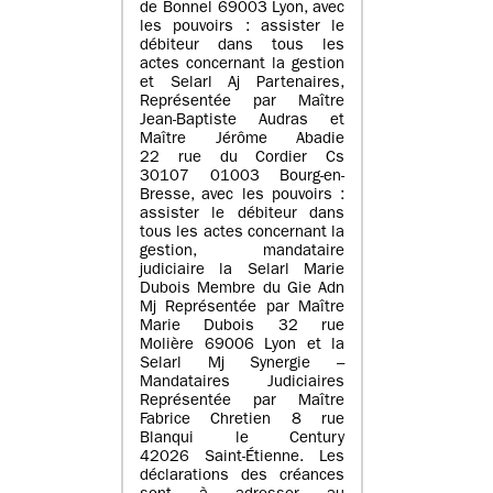
de Bonnel 69003 Lyon, avec
les pouvoirs : assister le
débiteur dans tous les
actes concernant la gestion
et Selarl Aj Partenaires,
Représentée par Maître
Jean-Baptiste Audras et
Maître Jérôme Abadie
22 rue du Cordier Cs
30107 01003 Bourg-en-
Bresse, avec les pouvoirs :
assister le débiteur dans
tous les actes concernant la
gestion, mandataire
judiciaire la Selarl Marie
Dubois Membre du Gie Adn
Mj Représentée par Maître
Marie Dubois 32 rue
Molière 69006 Lyon et la
Selarl Mj Synergie –
Mandataires Judiciaires
Représentée par Maître
Fabrice Chretien 8 rue
Blanqui le Century
42026 Saint-Étienne. Les
déclarations des créances