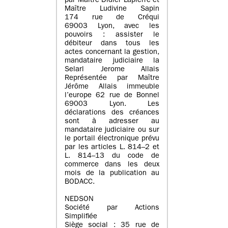
par Maître Didier Lapierre et
Maître Ludivine Sapin
174 rue de Créqui
69003 Lyon, avec les
pouvoirs : assister le
débiteur dans tous les
actes concernant la gestion,
mandataire judiciaire la
Selarl Jerome Allais
Représentée par Maître
Jérôme Allais immeuble
l’europe 62 rue de Bonnel
69003 Lyon. Les
déclarations des créances
sont à adresser au
mandataire judiciaire ou sur
le portail électronique prévu
par les articles L. 814–2 et
L. 814–13 du code de
commerce dans les deux
mois de la publication au
BODACC.
NEDSON
Société par Actions
Simplifiée
Siège social : 35 rue de