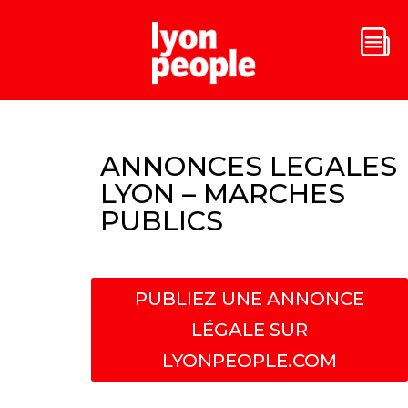
ANNONCES LEGALES
LYON – MARCHES
PUBLICS
PUBLIEZ UNE ANNONCE
LÉGALE SUR
LYONPEOPLE.COM