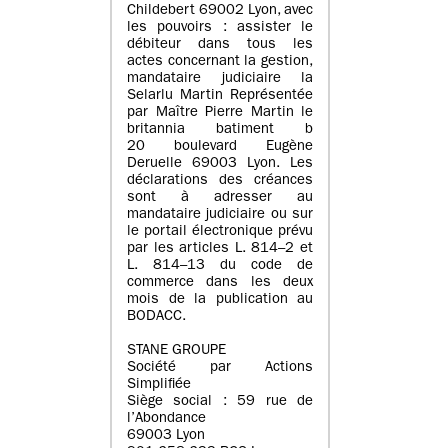
Childebert 69002 Lyon, avec
les pouvoirs : assister le
débiteur dans tous les
actes concernant la gestion,
mandataire judiciaire la
Selarlu Martin Représentée
par Maître Pierre Martin le
britannia batiment b
20 boulevard Eugène
Deruelle 69003 Lyon. Les
déclarations des créances
sont à adresser au
mandataire judiciaire ou sur
le portail électronique prévu
par les articles L. 814–2 et
L. 814–13 du code de
commerce dans les deux
mois de la publication au
BODACC.
STANE GROUPE
Société par Actions
Simplifiée
Siège social : 59 rue de
l’Abondance
69003 Lyon