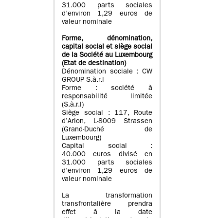
31.000 parts sociales
d’environ 1,29 euros de
valeur nominale
Forme, dénomination
,
capital social
et siège social
de la Société au Luxembourg
(Etat d
e destination
)
Dénomination sociale : CW
GROUP S.à.r.l
Forme : société à
responsabilité limitée
(S.à.r.l)
Siège social : 117, Route
d’Arlon, L-8009 Strassen
(Grand-Duché de
Luxembourg)
Capital social :
40.000 euros divisé en
31.000 parts sociales
d’environ 1,29 euros de
valeur nominale
La transformation
transfrontalière prendra
effet à la date