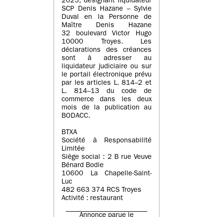
2025, désignant liquidateur
SCP Denis Hazane – Sylvie
Duval en la Personne de
Maître Denis Hazane
32 boulevard Victor Hugo
10000 Troyes. Les
déclarations des créances
sont à adresser au
liquidateur judiciaire ou sur
le portail électronique prévu
par les articles L. 814–2 et
L. 814–13 du code de
commerce dans les deux
mois de la publication au
BODACC.
BTXA
Société à Responsabilité
Limitée
Siège social : 2 B rue Veuve
Bénard Bodie
10600 La Chapelle-Saint-
Luc
482 663 374 RCS Troyes
Activité : restaurant
Annonce parue le