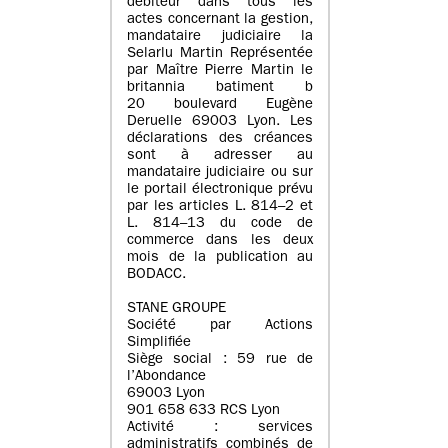
débiteur dans tous les
actes concernant la gestion,
mandataire judiciaire la
Selarlu Martin Représentée
par Maître Pierre Martin le
britannia batiment b
20 boulevard Eugène
Deruelle 69003 Lyon. Les
déclarations des créances
sont à adresser au
mandataire judiciaire ou sur
le portail électronique prévu
par les articles L. 814–2 et
L. 814–13 du code de
commerce dans les deux
mois de la publication au
BODACC.
STANE GROUPE
Société par Actions
Simplifiée
Siège social : 59 rue de
l’Abondance
69003 Lyon
901 658 633 RCS Lyon
Activité : services
administratifs combinés de