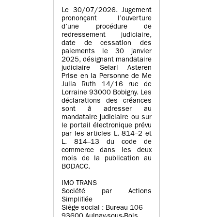
Le 30/07/2026. Jugement
prononçant l’ouverture
d’une procédure de
redressement judiciaire,
date de cessation des
paiements le 30 janvier
2025, désignant mandataire
judiciaire Selarl Asteren
Prise en la Personne de Me
Julia Ruth 14/16 rue de
Lorraine 93000 Bobigny. Les
déclarations des créances
sont à adresser au
mandataire judiciaire ou sur
le portail électronique prévu
par les articles L. 814–2 et
L. 814–13 du code de
commerce dans les deux
mois de la publication au
BODACC.
IMO TRANS
Société par Actions
Simplifiée
Siège social : Bureau 106
93600 Aulnay-sous-Bois