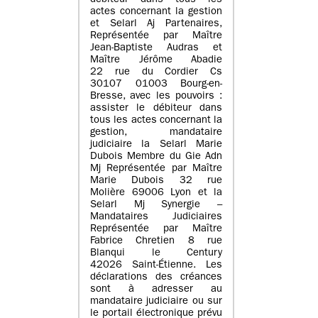
débiteur dans tous les
actes concernant la gestion
et Selarl Aj Partenaires,
Représentée par Maître
Jean-Baptiste Audras et
Maître Jérôme Abadie
22 rue du Cordier Cs
30107 01003 Bourg-en-
Bresse, avec les pouvoirs :
assister le débiteur dans
tous les actes concernant la
gestion, mandataire
judiciaire la Selarl Marie
Dubois Membre du Gie Adn
Mj Représentée par Maître
Marie Dubois 32 rue
Molière 69006 Lyon et la
Selarl Mj Synergie –
Mandataires Judiciaires
Représentée par Maître
Fabrice Chretien 8 rue
Blanqui le Century
42026 Saint-Étienne. Les
déclarations des créances
sont à adresser au
mandataire judiciaire ou sur
le portail électronique prévu