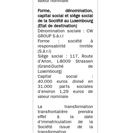
valeur nominale
Forme, dénomination
,
capital social
et siège social
de la Société au Luxembourg
(Etat d
e destination
)
Dénomination sociale : CW
GROUP S.à.r.l
Forme : société à
responsabilité limitée
(S.à.r.l)
Siège social : 117, Route
d’Arlon, L-8009 Strassen
(Grand-Duché de
Luxembourg)
Capital social :
40.000 euros divisé en
31.000 parts sociales
d’environ 1,29 euros de
valeur nominale
La transformation
transfrontalière prendra
effet à la date
d’immatriculation de la
Société issue de la
transformation