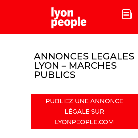
ANNONCES LEGALES
LYON – MARCHES
PUBLICS
PUBLIEZ UNE ANNONCE
LÉGALE SUR
LYONPEOPLE.COM