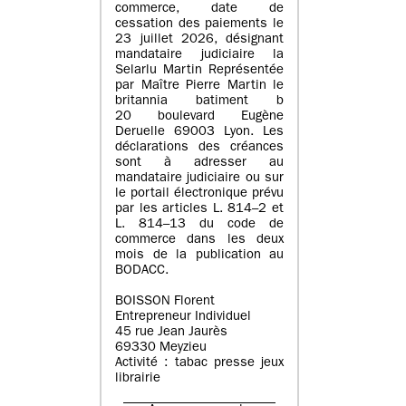
commerce, date de
cessation des paiements le
23 juillet 2026, désignant
mandataire judiciaire la
Selarlu Martin Représentée
par Maître Pierre Martin le
britannia batiment b
20 boulevard Eugène
Deruelle 69003 Lyon. Les
déclarations des créances
sont à adresser au
mandataire judiciaire ou sur
le portail électronique prévu
par les articles L. 814–2 et
L. 814–13 du code de
commerce dans les deux
mois de la publication au
BODACC.
BOISSON Florent
Entrepreneur Individuel
45 rue Jean Jaurès
69330 Meyzieu
Activité : tabac presse jeux
librairie