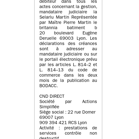
débiteur dans tous les
actes concernant la gestion,
mandataire judiciaire la
Selarlu Martin Représentée
par Maître Pierre Martin le
britannia batiment b
20 boulevard Eugène
Deruelle 69003 Lyon. Les
déclarations des créances
sont à adresser au
mandataire judiciaire ou sur
le portail électronique prévu
par les articles L. 814–2 et
L. 814–13 du code de
commerce dans les deux
mois de la publication au
BODACC.
CND DIRECT
Société par Actions
Simplifiée
Siège social : 22 rue Domer
69007 Lyon
909 394 421 RCS Lyon
Activité : prestations de
services contrôle non