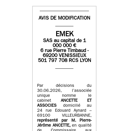
AVIS DE MODIFICATION
EMEK
SAS
au capital de
1
0
00 000
€
6 rue Pierre Timbaud -
69200 VENISSIEUX
501 797 708 RCS LYON
Par décisions du
30.06.2026, l’associée
unique nomme le
cabinet
ANCETTE ET
ASSOCIES
domicilié au
24 rue Edouard Aynard –
69100 VILLEURBANNE,
r
eprésenté par M
.
Pierre
-
Jérôme ANCETTE,
en qualité
de Commissaire aux