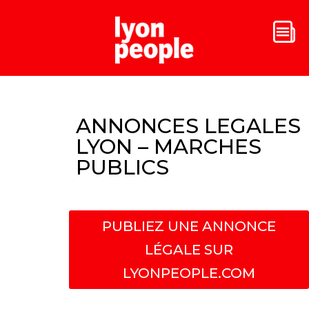
ANNONCES LEGALES
LYON – MARCHES
PUBLICS
PUBLIEZ UNE ANNONCE
LÉGALE SUR
LYONPEOPLE.COM