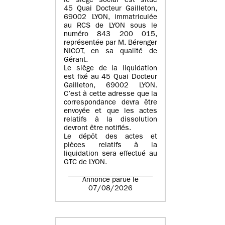
le siège social est situé
45 Quai Docteur Gailleton,
69002 LYON
, immatriculée
au
RCS de LYON sous le
numéro 843 200 015
,
représentée par
M. Bérenger
NICOT
, en sa qualité de
Gérant.
Le siège de la liquidation
est fixé au
45 Quai Docteur
Gailleton, 69002 LYON
.
C’est à cette adresse que la
correspondance devra être
envoyée et que les actes
relatifs à la dissolution
devront être notifiés.
Le dépôt des actes et
pièces relatifs à la
liquidation sera effectué au
GTC de
LYON
.
Annonce parue le
07/08/2026