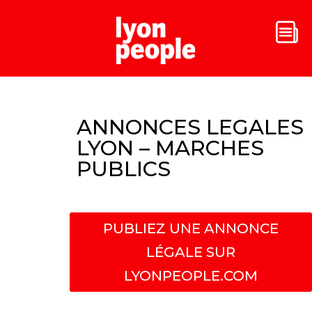
ANNONCES LEGALES
LYON – MARCHES
PUBLICS
PUBLIEZ UNE ANNONCE
LÉGALE SUR
LYONPEOPLE.COM