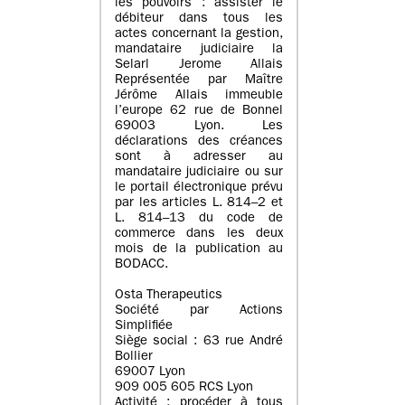
les pouvoirs : assister le
débiteur dans tous les
actes concernant la gestion,
mandataire judiciaire la
Selarl Jerome Allais
Représentée par Maître
Jérôme Allais immeuble
l’europe 62 rue de Bonnel
69003 Lyon. Les
déclarations des créances
sont à adresser au
mandataire judiciaire ou sur
le portail électronique prévu
par les articles L. 814–2 et
L. 814–13 du code de
commerce dans les deux
mois de la publication au
BODACC.
Osta Therapeutics
Société par Actions
Simplifiée
Siège social : 63 rue André
Bollier
69007 Lyon
909 005 605 RCS Lyon
Activité : procéder à tous