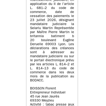
redressement judiciaire, en
application du II de l’article
L. 681–2 du code de
commerce, date de
cessation des paiements le
23 juillet 2026, désignant
mandataire judiciaire la
Selarlu Martin Représentée
par Maître Pierre Martin le
britannia batiment b
20 boulevard Eugène
Deruelle 69003 Lyon. Les
déclarations des créances
sont à adresser au
mandataire judiciaire ou sur
le portail électronique prévu
par les articles L. 814–2 et
L. 814–13 du code de
commerce dans les deux
mois de la publication au
BODACC.
BOISSON Florent
Entrepreneur Individuel
45 rue Jean Jaurès
69330 Meyzieu
Activité : tabac presse jeux