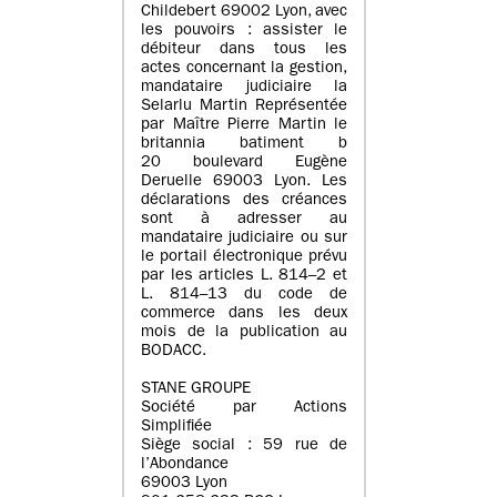
Childebert 69002 Lyon, avec
les pouvoirs : assister le
débiteur dans tous les
actes concernant la gestion,
mandataire judiciaire la
Selarlu Martin Représentée
par Maître Pierre Martin le
britannia batiment b
20 boulevard Eugène
Deruelle 69003 Lyon. Les
déclarations des créances
sont à adresser au
mandataire judiciaire ou sur
le portail électronique prévu
par les articles L. 814–2 et
L. 814–13 du code de
commerce dans les deux
mois de la publication au
BODACC.
STANE GROUPE
Société par Actions
Simplifiée
Siège social : 59 rue de
l’Abondance
69003 Lyon