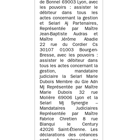
de Bonnel 69003 Lyon, avec
les pouvoirs : assister le
débiteur dans tous les
actes concernant la gestion
et Selarl Aj Partenaires,
Représentée par Maître
Jean-Baptiste Audras et
Maître Jérôme Abadie
22 rue du Cordier Cs
30107 01003 Bourg-en-
Bresse, avec les pouvoirs :
assister le débiteur dans
tous les actes concernant la
gestion, mandataire
judiciaire la Selarl Marie
Dubois Membre du Gie Adn
Mj Représentée par Maître
Marie Dubois 32 rue
Molière 69006 Lyon et la
Selarl Mj Synergie –
Mandataires Judiciaires
Représentée par Maître
Fabrice Chretien 8 rue
Blanqui le Century
42026 Saint-Étienne. Les
déclarations des créances