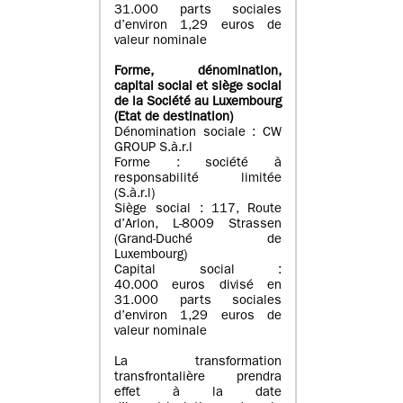
31.000 parts sociales
d’environ 1,29 euros de
valeur nominale
Forme, dénomination
,
capital social
et siège social
de la Société au Luxembourg
(Etat d
e destination
)
Dénomination sociale : CW
GROUP S.à.r.l
Forme : société à
responsabilité limitée
(S.à.r.l)
Siège social : 117, Route
d’Arlon, L-8009 Strassen
(Grand-Duché de
Luxembourg)
Capital social :
40.000 euros divisé en
31.000 parts sociales
d’environ 1,29 euros de
valeur nominale
La transformation
transfrontalière prendra
effet à la date