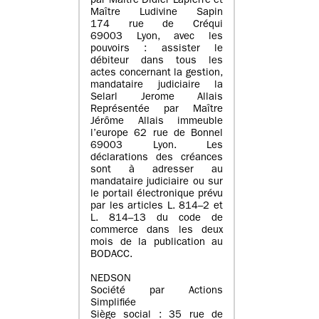
par Maître Didier Lapierre et
Maître Ludivine Sapin
174 rue de Créqui
69003 Lyon, avec les
pouvoirs : assister le
débiteur dans tous les
actes concernant la gestion,
mandataire judiciaire la
Selarl Jerome Allais
Représentée par Maître
Jérôme Allais immeuble
l’europe 62 rue de Bonnel
69003 Lyon. Les
déclarations des créances
sont à adresser au
mandataire judiciaire ou sur
le portail électronique prévu
par les articles L. 814–2 et
L. 814–13 du code de
commerce dans les deux
mois de la publication au
BODACC.
NEDSON
Société par Actions
Simplifiée
Siège social : 35 rue de