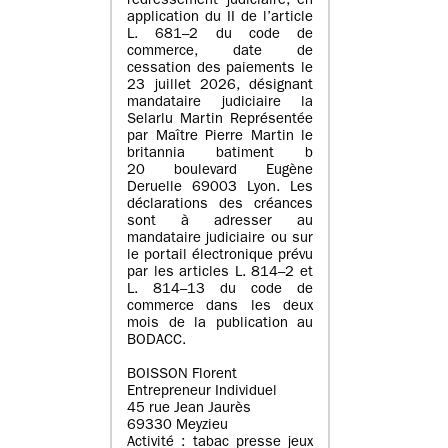
redressement judiciaire, en
application du II de l’article
L. 681–2 du code de
commerce, date de
cessation des paiements le
23 juillet 2026, désignant
mandataire judiciaire la
Selarlu Martin Représentée
par Maître Pierre Martin le
britannia batiment b
20 boulevard Eugène
Deruelle 69003 Lyon. Les
déclarations des créances
sont à adresser au
mandataire judiciaire ou sur
le portail électronique prévu
par les articles L. 814–2 et
L. 814–13 du code de
commerce dans les deux
mois de la publication au
BODACC.
BOISSON Florent
Entrepreneur Individuel
45 rue Jean Jaurès
69330 Meyzieu
Activité : tabac presse jeux