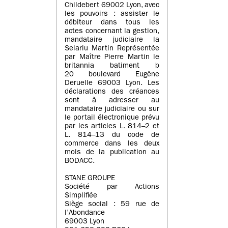
Childebert 69002 Lyon, avec
les pouvoirs : assister le
débiteur dans tous les
actes concernant la gestion,
mandataire judiciaire la
Selarlu Martin Représentée
par Maître Pierre Martin le
britannia batiment b
20 boulevard Eugène
Deruelle 69003 Lyon. Les
déclarations des créances
sont à adresser au
mandataire judiciaire ou sur
le portail électronique prévu
par les articles L. 814–2 et
L. 814–13 du code de
commerce dans les deux
mois de la publication au
BODACC.
STANE GROUPE
Société par Actions
Simplifiée
Siège social : 59 rue de
l’Abondance
69003 Lyon