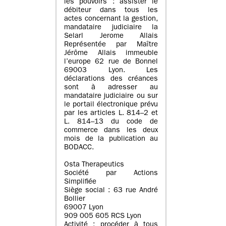
les pouvoirs : assister le
débiteur dans tous les
actes concernant la gestion,
mandataire judiciaire la
Selarl Jerome Allais
Représentée par Maître
Jérôme Allais immeuble
l’europe 62 rue de Bonnel
69003 Lyon. Les
déclarations des créances
sont à adresser au
mandataire judiciaire ou sur
le portail électronique prévu
par les articles L. 814–2 et
L. 814–13 du code de
commerce dans les deux
mois de la publication au
BODACC.
Osta Therapeutics
Société par Actions
Simplifiée
Siège social : 63 rue André
Bollier
69007 Lyon
909 005 605 RCS Lyon
Activité : procéder à tous