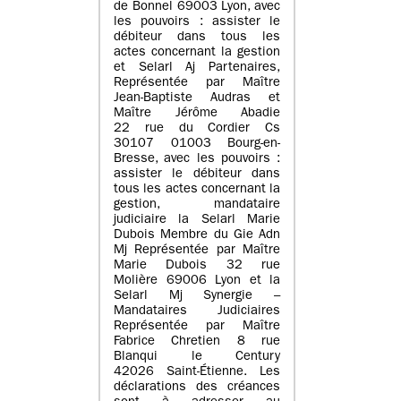
de Bonnel 69003 Lyon, avec
les pouvoirs : assister le
débiteur dans tous les
actes concernant la gestion
et Selarl Aj Partenaires,
Représentée par Maître
Jean-Baptiste Audras et
Maître Jérôme Abadie
22 rue du Cordier Cs
30107 01003 Bourg-en-
Bresse, avec les pouvoirs :
assister le débiteur dans
tous les actes concernant la
gestion, mandataire
judiciaire la Selarl Marie
Dubois Membre du Gie Adn
Mj Représentée par Maître
Marie Dubois 32 rue
Molière 69006 Lyon et la
Selarl Mj Synergie –
Mandataires Judiciaires
Représentée par Maître
Fabrice Chretien 8 rue
Blanqui le Century
42026 Saint-Étienne. Les
déclarations des créances