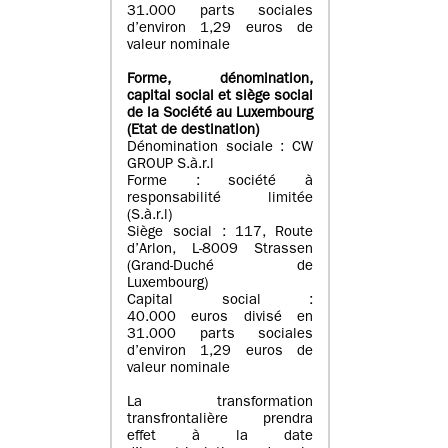
31.000 parts sociales
d’environ 1,29 euros de
valeur nominale
Forme, dénomination
,
capital social
et siège social
de la Société au Luxembourg
(Etat d
e destination
)
Dénomination sociale : CW
GROUP S.à.r.l
Forme : société à
responsabilité limitée
(S.à.r.l)
Siège social : 117, Route
d’Arlon, L-8009 Strassen
(Grand-Duché de
Luxembourg)
Capital social :
40.000 euros divisé en
31.000 parts sociales
d’environ 1,29 euros de
valeur nominale
La transformation
transfrontalière prendra
effet à la date