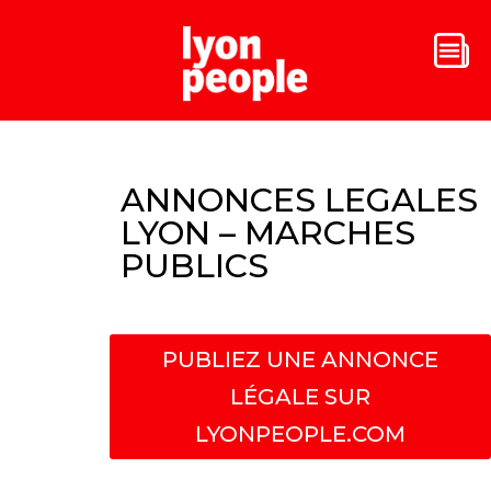
ANNONCES LEGALES
LYON – MARCHES
PUBLICS
PUBLIEZ UNE ANNONCE
LÉGALE SUR
LYONPEOPLE.COM