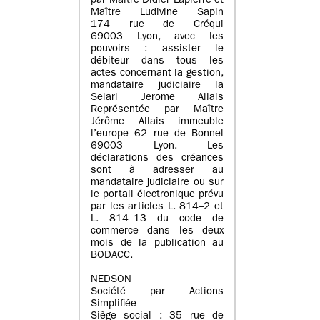
par Maître Didier Lapierre et
Maître Ludivine Sapin
174 rue de Créqui
69003 Lyon, avec les
pouvoirs : assister le
débiteur dans tous les
actes concernant la gestion,
mandataire judiciaire la
Selarl Jerome Allais
Représentée par Maître
Jérôme Allais immeuble
l’europe 62 rue de Bonnel
69003 Lyon. Les
déclarations des créances
sont à adresser au
mandataire judiciaire ou sur
le portail électronique prévu
par les articles L. 814–2 et
L. 814–13 du code de
commerce dans les deux
mois de la publication au
BODACC.
NEDSON
Société par Actions
Simplifiée
Siège social : 35 rue de