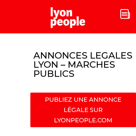
ANNONCES LEGALES
LYON – MARCHES
PUBLICS
PUBLIEZ UNE ANNONCE
LÉGALE SUR
LYONPEOPLE.COM