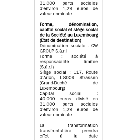
31.000 parts sociales
d’environ 1,29 euros de
valeur nominale
Forme, dénomination
,
capital social
et siège social
de la Société au Luxembourg
(Etat d
e destination
)
Dénomination sociale : CW
GROUP S.à.r.l
Forme : société à
responsabilité limitée
(S.à.r.l)
Siège social : 117, Route
d’Arlon, L-8009 Strassen
(Grand-Duché de
Luxembourg)
Capital social :
40.000 euros divisé en
31.000 parts sociales
d’environ 1,29 euros de
valeur nominale
La transformation
transfrontalière prendra
effet à la date