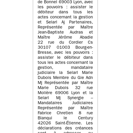
de Bonnel 69003 Lyon, avec
les pouvoirs : assister le
débiteur dans tous les
actes concernant la gestion
et Selarl Aj Partenaires,
Représentée par Maître
Jean-Baptiste Audras et
Maître Jérôme Abadie
22 rue du Cordier Cs
30107 01003 Bourg-en-
Bresse, avec les pouvoirs :
assister le débiteur dans
tous les actes concernant la
gestion, mandataire
judiciaire la Selarl Marie
Dubois Membre du Gie Adn
Mj Représentée par Maître
Marie Dubois 32 rue
Molière 69006 Lyon et la
Selarl Mj Synergie –
Mandataires Judiciaires
Représentée par Maître
Fabrice Chretien 8 rue
Blanqui le Century
42026 Saint-Étienne. Les
déclarations des créances