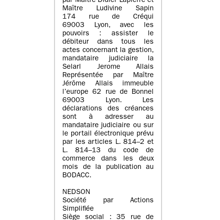
par Maître Didier Lapierre et
Maître Ludivine Sapin
174 rue de Créqui
69003 Lyon, avec les
pouvoirs : assister le
débiteur dans tous les
actes concernant la gestion,
mandataire judiciaire la
Selarl Jerome Allais
Représentée par Maître
Jérôme Allais immeuble
l’europe 62 rue de Bonnel
69003 Lyon. Les
déclarations des créances
sont à adresser au
mandataire judiciaire ou sur
le portail électronique prévu
par les articles L. 814–2 et
L. 814–13 du code de
commerce dans les deux
mois de la publication au
BODACC.
NEDSON
Société par Actions
Simplifiée
Siège social : 35 rue de