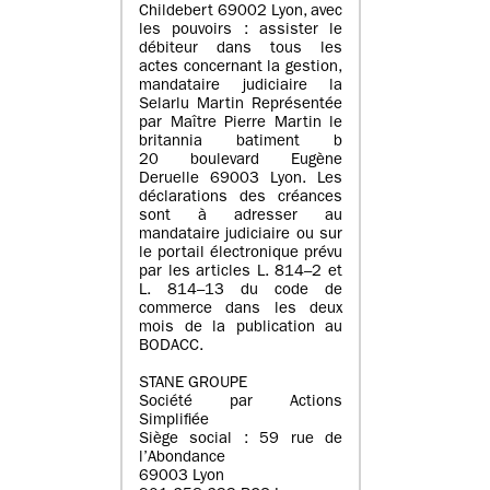
Childebert 69002 Lyon, avec
les pouvoirs : assister le
débiteur dans tous les
actes concernant la gestion,
mandataire judiciaire la
Selarlu Martin Représentée
par Maître Pierre Martin le
britannia batiment b
20 boulevard Eugène
Deruelle 69003 Lyon. Les
déclarations des créances
sont à adresser au
mandataire judiciaire ou sur
le portail électronique prévu
par les articles L. 814–2 et
L. 814–13 du code de
commerce dans les deux
mois de la publication au
BODACC.
STANE GROUPE
Société par Actions
Simplifiée
Siège social : 59 rue de
l’Abondance
69003 Lyon