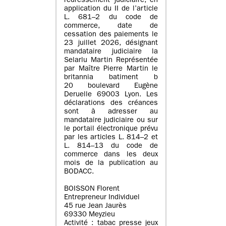
redressement judiciaire, en
application du II de l’article
L. 681–2 du code de
commerce, date de
cessation des paiements le
23 juillet 2026, désignant
mandataire judiciaire la
Selarlu Martin Représentée
par Maître Pierre Martin le
britannia batiment b
20 boulevard Eugène
Deruelle 69003 Lyon. Les
déclarations des créances
sont à adresser au
mandataire judiciaire ou sur
le portail électronique prévu
par les articles L. 814–2 et
L. 814–13 du code de
commerce dans les deux
mois de la publication au
BODACC.
BOISSON Florent
Entrepreneur Individuel
45 rue Jean Jaurès
69330 Meyzieu
Activité : tabac presse jeux