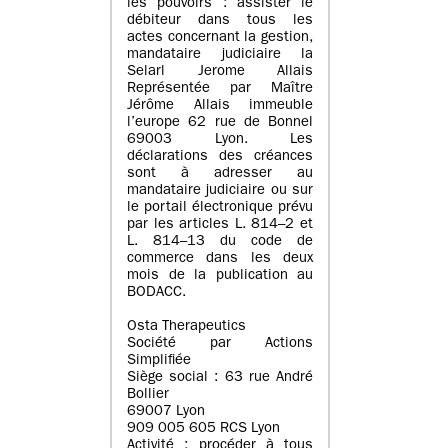
les pouvoirs : assister le
débiteur dans tous les
actes concernant la gestion,
mandataire judiciaire la
Selarl Jerome Allais
Représentée par Maître
Jérôme Allais immeuble
l’europe 62 rue de Bonnel
69003 Lyon. Les
déclarations des créances
sont à adresser au
mandataire judiciaire ou sur
le portail électronique prévu
par les articles L. 814–2 et
L. 814–13 du code de
commerce dans les deux
mois de la publication au
BODACC.
Osta Therapeutics
Société par Actions
Simplifiée
Siège social : 63 rue André
Bollier
69007 Lyon
909 005 605 RCS Lyon
Activité : procéder à tous