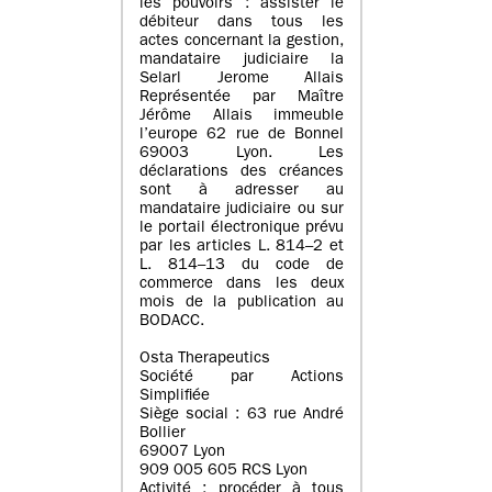
les pouvoirs : assister le
débiteur dans tous les
actes concernant la gestion,
mandataire judiciaire la
Selarl Jerome Allais
Représentée par Maître
Jérôme Allais immeuble
l’europe 62 rue de Bonnel
69003 Lyon. Les
déclarations des créances
sont à adresser au
mandataire judiciaire ou sur
le portail électronique prévu
par les articles L. 814–2 et
L. 814–13 du code de
commerce dans les deux
mois de la publication au
BODACC.
Osta Therapeutics
Société par Actions
Simplifiée
Siège social : 63 rue André
Bollier
69007 Lyon
909 005 605 RCS Lyon
Activité : procéder à tous