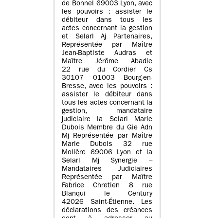
de Bonnel 69003 Lyon, avec
les pouvoirs : assister le
débiteur dans tous les
actes concernant la gestion
et Selarl Aj Partenaires,
Représentée par Maître
Jean-Baptiste Audras et
Maître Jérôme Abadie
22 rue du Cordier Cs
30107 01003 Bourg-en-
Bresse, avec les pouvoirs :
assister le débiteur dans
tous les actes concernant la
gestion, mandataire
judiciaire la Selarl Marie
Dubois Membre du Gie Adn
Mj Représentée par Maître
Marie Dubois 32 rue
Molière 69006 Lyon et la
Selarl Mj Synergie –
Mandataires Judiciaires
Représentée par Maître
Fabrice Chretien 8 rue
Blanqui le Century
42026 Saint-Étienne. Les
déclarations des créances