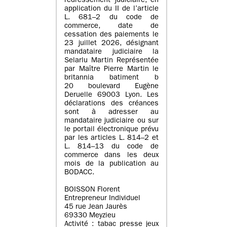
redressement judiciaire, en
application du II de l’article
L. 681–2 du code de
commerce, date de
cessation des paiements le
23 juillet 2026, désignant
mandataire judiciaire la
Selarlu Martin Représentée
par Maître Pierre Martin le
britannia batiment b
20 boulevard Eugène
Deruelle 69003 Lyon. Les
déclarations des créances
sont à adresser au
mandataire judiciaire ou sur
le portail électronique prévu
par les articles L. 814–2 et
L. 814–13 du code de
commerce dans les deux
mois de la publication au
BODACC.
BOISSON Florent
Entrepreneur Individuel
45 rue Jean Jaurès
69330 Meyzieu
Activité : tabac presse jeux