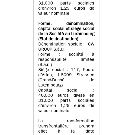
31.000 parts sociales
d’environ 1,29 euros de
valeur nominale
Forme, dénomination
,
capital social
et siège social
de la Société au Luxembourg
(Etat d
e destination
)
Dénomination sociale : CW
GROUP S.à.r.l
Forme : société à
responsabilité limitée
(S.à.r.l)
Siège social : 117, Route
d’Arlon, L-8009 Strassen
(Grand-Duché de
Luxembourg)
Capital social :
40.000 euros divisé en
31.000 parts sociales
d’environ 1,29 euros de
valeur nominale
La transformation
transfrontalière prendra
effet à la date