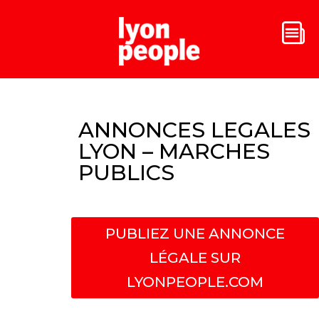
ANNONCES LEGALES
LYON – MARCHES
PUBLICS
PUBLIEZ UNE ANNONCE
LÉGALE SUR
LYONPEOPLE.COM