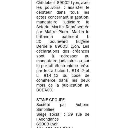
Childebert 69002 Lyon, avec
les pouvoirs : assister le
débiteur dans tous les
actes concernant la gestion,
mandataire judiciaire la
Selarlu Martin Représentée
par Maître Pierre Martin le
britannia batiment b
20 boulevard Eugène
Deruelle 69003 Lyon. Les
déclarations des créances
sont à adresser au
mandataire judiciaire ou sur
le portail électronique prévu
par les articles L. 814–2 et
L. 814–13 du code de
commerce dans les deux
mois de la publication au
BODACC.
STANE GROUPE
Société par Actions
Simplifiée
Siège social : 59 rue de
l’Abondance
69003 Lyon