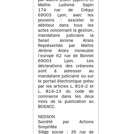
par Maître Didier Lapierre et
Maître Ludivine Sapin
174 rue de Créqui
69003 Lyon, avec les
pouvoirs : assister le
débiteur dans tous les
actes concernant la gestion,
mandataire judiciaire la
Selarl Jerome Allais
Représentée par Maître
Jérôme Allais immeuble
l’europe 62 rue de Bonnel
69003 Lyon. Les
déclarations des créances
sont à adresser au
mandataire judiciaire ou sur
le portail électronique prévu
par les articles L. 814–2 et
L. 814–13 du code de
commerce dans les deux
mois de la publication au
BODACC.
NEDSON
Société par Actions
Simplifiée
Siège social : 35 rue de