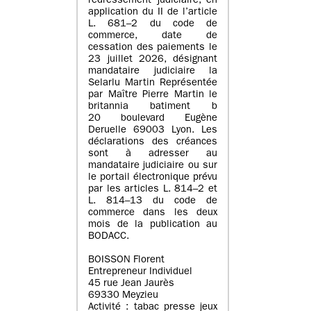
redressement judiciaire, en
application du II de l’article
L. 681–2 du code de
commerce, date de
cessation des paiements le
23 juillet 2026, désignant
mandataire judiciaire la
Selarlu Martin Représentée
par Maître Pierre Martin le
britannia batiment b
20 boulevard Eugène
Deruelle 69003 Lyon. Les
déclarations des créances
sont à adresser au
mandataire judiciaire ou sur
le portail électronique prévu
par les articles L. 814–2 et
L. 814–13 du code de
commerce dans les deux
mois de la publication au
BODACC.
BOISSON Florent
Entrepreneur Individuel
45 rue Jean Jaurès
69330 Meyzieu
Activité : tabac presse jeux