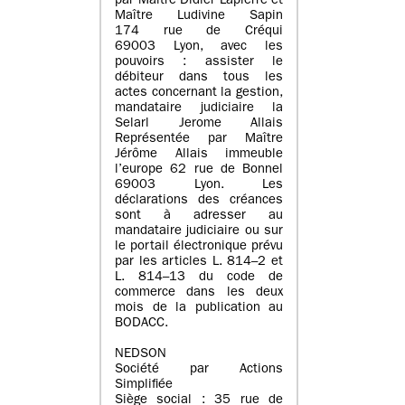
par Maître Didier Lapierre et
Maître Ludivine Sapin
174 rue de Créqui
69003 Lyon, avec les
pouvoirs : assister le
débiteur dans tous les
actes concernant la gestion,
mandataire judiciaire la
Selarl Jerome Allais
Représentée par Maître
Jérôme Allais immeuble
l’europe 62 rue de Bonnel
69003 Lyon. Les
déclarations des créances
sont à adresser au
mandataire judiciaire ou sur
le portail électronique prévu
par les articles L. 814–2 et
L. 814–13 du code de
commerce dans les deux
mois de la publication au
BODACC.
NEDSON
Société par Actions
Simplifiée
Siège social : 35 rue de