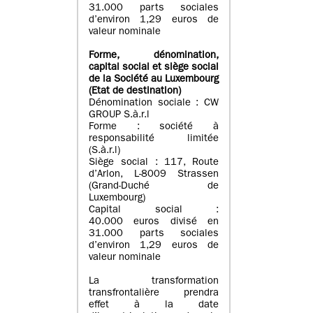
31.000 parts sociales
d’environ 1,29 euros de
valeur nominale
Forme, dénomination
,
capital social
et siège social
de la Société au Luxembourg
(Etat d
e destination
)
Dénomination sociale : CW
GROUP S.à.r.l
Forme : société à
responsabilité limitée
(S.à.r.l)
Siège social : 117, Route
d’Arlon, L-8009 Strassen
(Grand-Duché de
Luxembourg)
Capital social :
40.000 euros divisé en
31.000 parts sociales
d’environ 1,29 euros de
valeur nominale
La transformation
transfrontalière prendra
effet à la date