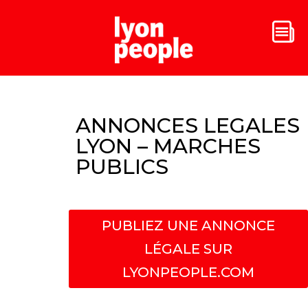
ANNONCES LEGALES
LYON – MARCHES
PUBLICS
PUBLIEZ UNE ANNONCE
LÉGALE SUR
LYONPEOPLE.COM