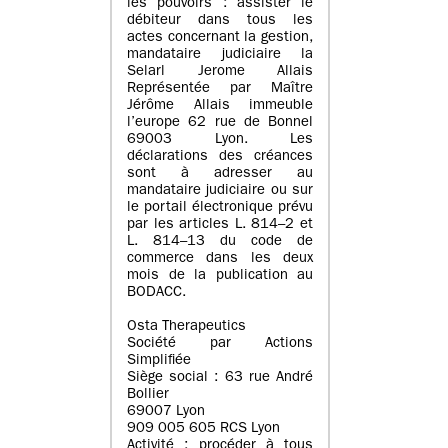
les pouvoirs : assister le
débiteur dans tous les
actes concernant la gestion,
mandataire judiciaire la
Selarl Jerome Allais
Représentée par Maître
Jérôme Allais immeuble
l’europe 62 rue de Bonnel
69003 Lyon. Les
déclarations des créances
sont à adresser au
mandataire judiciaire ou sur
le portail électronique prévu
par les articles L. 814–2 et
L. 814–13 du code de
commerce dans les deux
mois de la publication au
BODACC.
Osta Therapeutics
Société par Actions
Simplifiée
Siège social : 63 rue André
Bollier
69007 Lyon
909 005 605 RCS Lyon
Activité : procéder à tous