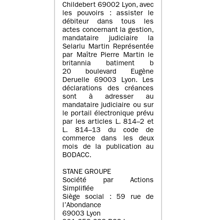
Childebert 69002 Lyon, avec
les pouvoirs : assister le
débiteur dans tous les
actes concernant la gestion,
mandataire judiciaire la
Selarlu Martin Représentée
par Maître Pierre Martin le
britannia batiment b
20 boulevard Eugène
Deruelle 69003 Lyon. Les
déclarations des créances
sont à adresser au
mandataire judiciaire ou sur
le portail électronique prévu
par les articles L. 814–2 et
L. 814–13 du code de
commerce dans les deux
mois de la publication au
BODACC.
STANE GROUPE
Société par Actions
Simplifiée
Siège social : 59 rue de
l’Abondance
69003 Lyon