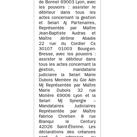
de Bonnel 69003 Lyon, avec
les pouvoirs : assister le
débiteur dans tous les
actes concernant la gestion
et Selarl Aj Partenaires,
Représentée par Maître
Jean-Baptiste Audras et
Maître Jérôme Abadie
22 rue du Cordier Cs
30107 01003 Bourg-en-
Bresse, avec les pouvoirs :
assister le débiteur dans
tous les actes concernant la
gestion, mandataire
judiciaire la Selarl Marie
Dubois Membre du Gie Adn
Mj Représentée par Maître
Marie Dubois 32 rue
Molière 69006 Lyon et la
Selarl Mj Synergie –
Mandataires Judiciaires
Représentée par Maître
Fabrice Chretien 8 rue
Blanqui le Century
42026 Saint-Étienne. Les
déclarations des créances