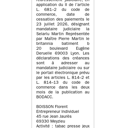
redressement judiciaire, en
application du II de l’article
L. 681–2 du code de
commerce, date de
cessation des paiements le
23 juillet 2026, désignant
mandataire judiciaire la
Selarlu Martin Représentée
par Maître Pierre Martin le
britannia batiment b
20 boulevard Eugène
Deruelle 69003 Lyon. Les
déclarations des créances
sont à adresser au
mandataire judiciaire ou sur
le portail électronique prévu
par les articles L. 814–2 et
L. 814–13 du code de
commerce dans les deux
mois de la publication au
BODACC.
BOISSON Florent
Entrepreneur Individuel
45 rue Jean Jaurès
69330 Meyzieu
Activité : tabac presse jeux