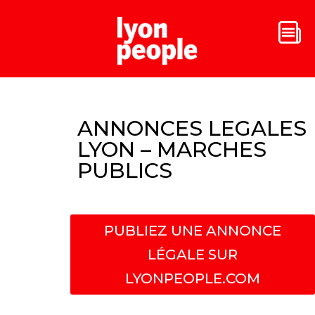
ANNONCES LEGALES
LYON – MARCHES
PUBLICS
PUBLIEZ UNE ANNONCE
LÉGALE SUR
LYONPEOPLE.COM