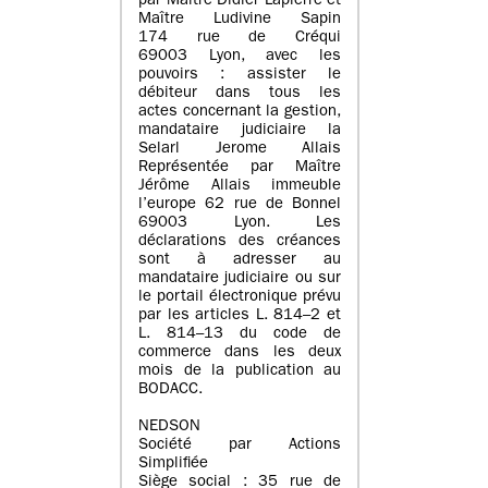
par Maître Didier Lapierre et
Maître Ludivine Sapin
174 rue de Créqui
69003 Lyon, avec les
pouvoirs : assister le
débiteur dans tous les
actes concernant la gestion,
mandataire judiciaire la
Selarl Jerome Allais
Représentée par Maître
Jérôme Allais immeuble
l’europe 62 rue de Bonnel
69003 Lyon. Les
déclarations des créances
sont à adresser au
mandataire judiciaire ou sur
le portail électronique prévu
par les articles L. 814–2 et
L. 814–13 du code de
commerce dans les deux
mois de la publication au
BODACC.
NEDSON
Société par Actions
Simplifiée
Siège social : 35 rue de