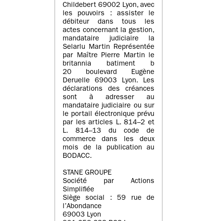
Childebert 69002 Lyon, avec
les pouvoirs : assister le
débiteur dans tous les
actes concernant la gestion,
mandataire judiciaire la
Selarlu Martin Représentée
par Maître Pierre Martin le
britannia batiment b
20 boulevard Eugène
Deruelle 69003 Lyon. Les
déclarations des créances
sont à adresser au
mandataire judiciaire ou sur
le portail électronique prévu
par les articles L. 814–2 et
L. 814–13 du code de
commerce dans les deux
mois de la publication au
BODACC.
STANE GROUPE
Société par Actions
Simplifiée
Siège social : 59 rue de
l’Abondance
69003 Lyon