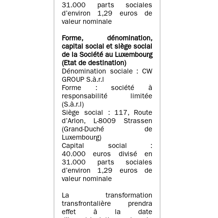
31.000 parts sociales
d’environ 1,29 euros de
valeur nominale
Forme, dénomination
,
capital social
et siège social
de la Société au Luxembourg
(Etat d
e destination
)
Dénomination sociale : CW
GROUP S.à.r.l
Forme : société à
responsabilité limitée
(S.à.r.l)
Siège social : 117, Route
d’Arlon, L-8009 Strassen
(Grand-Duché de
Luxembourg)
Capital social :
40.000 euros divisé en
31.000 parts sociales
d’environ 1,29 euros de
valeur nominale
La transformation
transfrontalière prendra
effet à la date