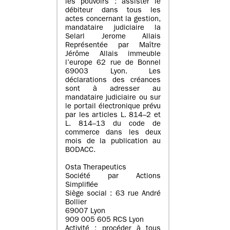
les pouvoirs : assister le
débiteur dans tous les
actes concernant la gestion,
mandataire judiciaire la
Selarl Jerome Allais
Représentée par Maître
Jérôme Allais immeuble
l’europe 62 rue de Bonnel
69003 Lyon. Les
déclarations des créances
sont à adresser au
mandataire judiciaire ou sur
le portail électronique prévu
par les articles L. 814–2 et
L. 814–13 du code de
commerce dans les deux
mois de la publication au
BODACC.
Osta Therapeutics
Société par Actions
Simplifiée
Siège social : 63 rue André
Bollier
69007 Lyon
909 005 605 RCS Lyon
Activité : procéder à tous