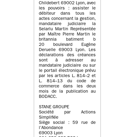
Childebert 69002 Lyon, avec
les pouvoirs : assister le
débiteur dans tous les
actes concernant la gestion,
mandataire judiciaire la
Selarlu Martin Représentée
par Maître Pierre Martin le
britannia batiment b
20 boulevard Eugène
Deruelle 69003 Lyon. Les
déclarations des créances
sont à adresser au
mandataire judiciaire ou sur
le portail électronique prévu
par les articles L. 814–2 et
L. 814–13 du code de
commerce dans les deux
mois de la publication au
BODACC.
STANE GROUPE
Société par Actions
Simplifiée
Siège social : 59 rue de
l’Abondance
69003 Lyon