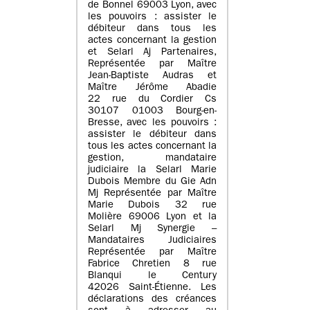
de Bonnel 69003 Lyon, avec
les pouvoirs : assister le
débiteur dans tous les
actes concernant la gestion
et Selarl Aj Partenaires,
Représentée par Maître
Jean-Baptiste Audras et
Maître Jérôme Abadie
22 rue du Cordier Cs
30107 01003 Bourg-en-
Bresse, avec les pouvoirs :
assister le débiteur dans
tous les actes concernant la
gestion, mandataire
judiciaire la Selarl Marie
Dubois Membre du Gie Adn
Mj Représentée par Maître
Marie Dubois 32 rue
Molière 69006 Lyon et la
Selarl Mj Synergie –
Mandataires Judiciaires
Représentée par Maître
Fabrice Chretien 8 rue
Blanqui le Century
42026 Saint-Étienne. Les
déclarations des créances