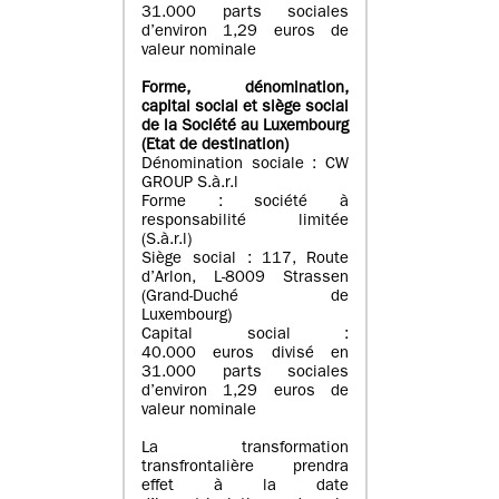
31.000 parts sociales
d’environ 1,29 euros de
valeur nominale
Forme, dénomination
,
capital social
et siège social
de la Société au Luxembourg
(Etat d
e destination
)
Dénomination sociale : CW
GROUP S.à.r.l
Forme : société à
responsabilité limitée
(S.à.r.l)
Siège social : 117, Route
d’Arlon, L-8009 Strassen
(Grand-Duché de
Luxembourg)
Capital social :
40.000 euros divisé en
31.000 parts sociales
d’environ 1,29 euros de
valeur nominale
La transformation
transfrontalière prendra
effet à la date