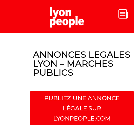
ANNONCES LEGALES
LYON – MARCHES
PUBLICS
PUBLIEZ UNE ANNONCE
LÉGALE SUR
LYONPEOPLE.COM