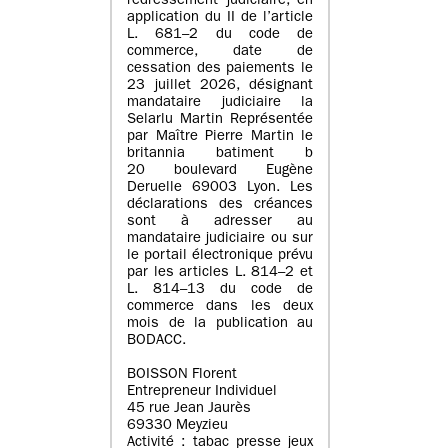
redressement judiciaire, en
application du II de l’article
L. 681–2 du code de
commerce, date de
cessation des paiements le
23 juillet 2026, désignant
mandataire judiciaire la
Selarlu Martin Représentée
par Maître Pierre Martin le
britannia batiment b
20 boulevard Eugène
Deruelle 69003 Lyon. Les
déclarations des créances
sont à adresser au
mandataire judiciaire ou sur
le portail électronique prévu
par les articles L. 814–2 et
L. 814–13 du code de
commerce dans les deux
mois de la publication au
BODACC.
BOISSON Florent
Entrepreneur Individuel
45 rue Jean Jaurès
69330 Meyzieu
Activité : tabac presse jeux