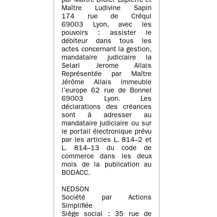
par Maître Didier Lapierre et
Maître Ludivine Sapin
174 rue de Créqui
69003 Lyon, avec les
pouvoirs : assister le
débiteur dans tous les
actes concernant la gestion,
mandataire judiciaire la
Selarl Jerome Allais
Représentée par Maître
Jérôme Allais immeuble
l’europe 62 rue de Bonnel
69003 Lyon. Les
déclarations des créances
sont à adresser au
mandataire judiciaire ou sur
le portail électronique prévu
par les articles L. 814–2 et
L. 814–13 du code de
commerce dans les deux
mois de la publication au
BODACC.
NEDSON
Société par Actions
Simplifiée
Siège social : 35 rue de