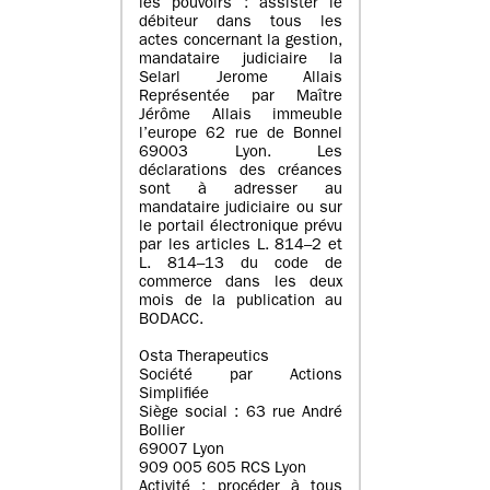
les pouvoirs : assister le
débiteur dans tous les
actes concernant la gestion,
mandataire judiciaire la
Selarl Jerome Allais
Représentée par Maître
Jérôme Allais immeuble
l’europe 62 rue de Bonnel
69003 Lyon. Les
déclarations des créances
sont à adresser au
mandataire judiciaire ou sur
le portail électronique prévu
par les articles L. 814–2 et
L. 814–13 du code de
commerce dans les deux
mois de la publication au
BODACC.
Osta Therapeutics
Société par Actions
Simplifiée
Siège social : 63 rue André
Bollier
69007 Lyon
909 005 605 RCS Lyon
Activité : procéder à tous