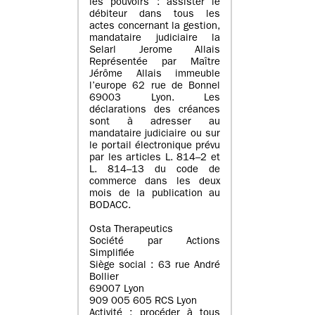
les pouvoirs : assister le
débiteur dans tous les
actes concernant la gestion,
mandataire judiciaire la
Selarl Jerome Allais
Représentée par Maître
Jérôme Allais immeuble
l’europe 62 rue de Bonnel
69003 Lyon. Les
déclarations des créances
sont à adresser au
mandataire judiciaire ou sur
le portail électronique prévu
par les articles L. 814–2 et
L. 814–13 du code de
commerce dans les deux
mois de la publication au
BODACC.
Osta Therapeutics
Société par Actions
Simplifiée
Siège social : 63 rue André
Bollier
69007 Lyon
909 005 605 RCS Lyon
Activité : procéder à tous