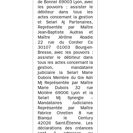
de Bonnel 69003 Lyon, avec
les pouvoirs : assister le
débiteur dans tous les
actes concernant la gestion
et Selarl Aj Partenaires,
Représentée par Maître
Jean-Baptiste Audras et
Maître Jérôme Abadie
22 rue du Cordier Cs
30107 01003 Bourg-en-
Bresse, avec les pouvoirs :
assister le débiteur dans
tous les actes concernant la
gestion, mandataire
judiciaire la Selarl Marie
Dubois Membre du Gie Adn
Mj Représentée par Maître
Marie Dubois 32 rue
Molière 69006 Lyon et la
Selarl Mj Synergie –
Mandataires Judiciaires
Représentée par Maître
Fabrice Chretien 8 rue
Blanqui le Century
42026 Saint-Étienne. Les
déclarations des créances