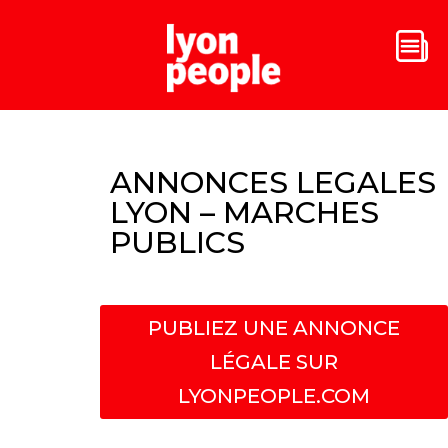
ANNONCES LEGALES
LYON – MARCHES
PUBLICS
PUBLIEZ UNE ANNONCE
LÉGALE SUR
LYONPEOPLE.COM