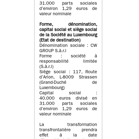
31.000 parts sociales
d’environ 1,29 euros de
valeur nominale
Forme, dénomination
,
capital social
et siège social
de la Société au Luxembourg
(Etat d
e destination
)
Dénomination sociale : CW
GROUP S.à.r.l
Forme : société à
responsabilité limitée
(S.à.r.l)
Siège social : 117, Route
d’Arlon, L-8009 Strassen
(Grand-Duché de
Luxembourg)
Capital social :
40.000 euros divisé en
31.000 parts sociales
d’environ 1,29 euros de
valeur nominale
La transformation
transfrontalière prendra
effet à la date