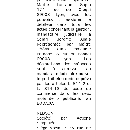
par Maître Didier Lapierre et
Maître Ludivine Sapin
174 rue de Créqui
69003 Lyon, avec les
pouvoirs : assister le
débiteur dans tous les
actes concernant la gestion,
mandataire judiciaire la
Selarl Jerome Allais
Représentée par Maître
Jérôme Allais immeuble
l’europe 62 rue de Bonnel
69003 Lyon. Les
déclarations des créances
sont à adresser au
mandataire judiciaire ou sur
le portail électronique prévu
par les articles L. 814–2 et
L. 814–13 du code de
commerce dans les deux
mois de la publication au
BODACC.
NEDSON
Société par Actions
Simplifiée
Siège social : 35 rue de