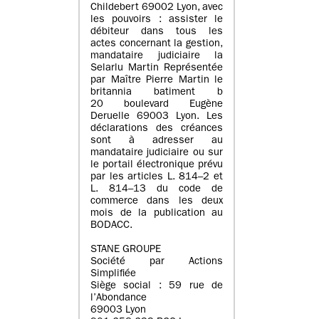
Childebert 69002 Lyon, avec
les pouvoirs : assister le
débiteur dans tous les
actes concernant la gestion,
mandataire judiciaire la
Selarlu Martin Représentée
par Maître Pierre Martin le
britannia batiment b
20 boulevard Eugène
Deruelle 69003 Lyon. Les
déclarations des créances
sont à adresser au
mandataire judiciaire ou sur
le portail électronique prévu
par les articles L. 814–2 et
L. 814–13 du code de
commerce dans les deux
mois de la publication au
BODACC.
STANE GROUPE
Société par Actions
Simplifiée
Siège social : 59 rue de
l’Abondance
69003 Lyon