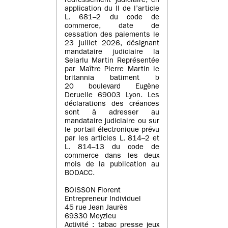
redressement judiciaire, en
application du II de l’article
L. 681–2 du code de
commerce, date de
cessation des paiements le
23 juillet 2026, désignant
mandataire judiciaire la
Selarlu Martin Représentée
par Maître Pierre Martin le
britannia batiment b
20 boulevard Eugène
Deruelle 69003 Lyon. Les
déclarations des créances
sont à adresser au
mandataire judiciaire ou sur
le portail électronique prévu
par les articles L. 814–2 et
L. 814–13 du code de
commerce dans les deux
mois de la publication au
BODACC.
BOISSON Florent
Entrepreneur Individuel
45 rue Jean Jaurès
69330 Meyzieu
Activité : tabac presse jeux