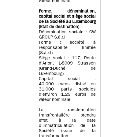
valeur nominale
Forme, dénomination
,
capital social
et siège social
de la Société au Luxembourg
(Etat d
e destination
)
Dénomination sociale : CW
GROUP S.à.r.l
Forme : société à
responsabilité limitée
(S.à.r.l)
Siège social : 117, Route
d’Arlon, L-8009 Strassen
(Grand-Duché de
Luxembourg)
Capital social :
40.000 euros divisé en
31.000 parts sociales
d’environ 1,29 euros de
valeur nominale
La transformation
transfrontalière prendra
effet à la date
d’immatriculation de la
Société issue de la
transformation