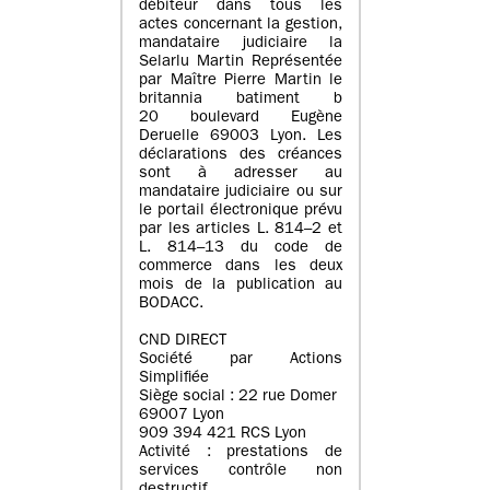
débiteur dans tous les
actes concernant la gestion,
mandataire judiciaire la
Selarlu Martin Représentée
par Maître Pierre Martin le
britannia batiment b
20 boulevard Eugène
Deruelle 69003 Lyon. Les
déclarations des créances
sont à adresser au
mandataire judiciaire ou sur
le portail électronique prévu
par les articles L. 814–2 et
L. 814–13 du code de
commerce dans les deux
mois de la publication au
BODACC.
CND DIRECT
Société par Actions
Simplifiée
Siège social : 22 rue Domer
69007 Lyon
909 394 421 RCS Lyon
Activité : prestations de
services contrôle non