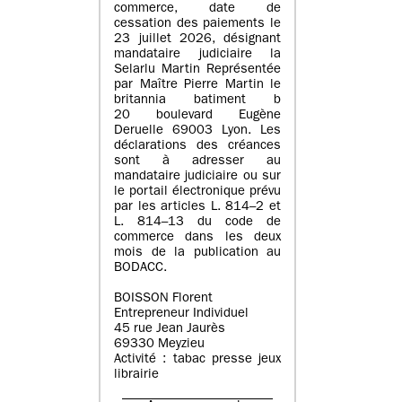
commerce, date de
cessation des paiements le
23 juillet 2026, désignant
mandataire judiciaire la
Selarlu Martin Représentée
par Maître Pierre Martin le
britannia batiment b
20 boulevard Eugène
Deruelle 69003 Lyon. Les
déclarations des créances
sont à adresser au
mandataire judiciaire ou sur
le portail électronique prévu
par les articles L. 814–2 et
L. 814–13 du code de
commerce dans les deux
mois de la publication au
BODACC.
BOISSON Florent
Entrepreneur Individuel
45 rue Jean Jaurès
69330 Meyzieu
Activité : tabac presse jeux
librairie