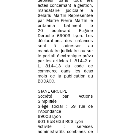
débiteur dans tous les
actes concernant la gestion,
mandataire judiciaire la
Selarlu Martin Représentée
par Maître Pierre Martin le
britannia batiment b
20 boulevard Eugène
Deruelle 69003 Lyon. Les
déclarations des créances
sont à adresser au
mandataire judiciaire ou sur
le portail électronique prévu
par les articles L. 814–2 et
L. 814–13 du code de
commerce dans les deux
mois de la publication au
BODACC.
STANE GROUPE
Société par Actions
Simplifiée
Siège social : 59 rue de
l’Abondance
69003 Lyon
901 658 633 RCS Lyon
Activité : services
administratifs combinés de