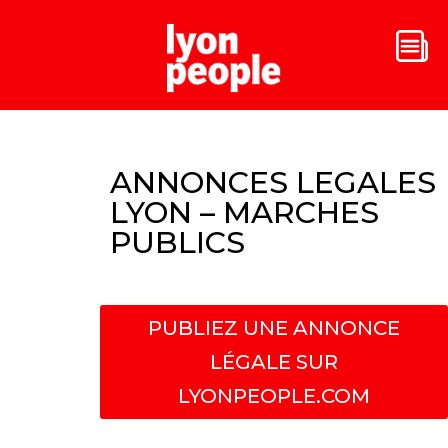
ANNONCES LEGALES
LYON – MARCHES
PUBLICS
PUBLIEZ UNE ANNONCE
LÉGALE SUR
LYONPEOPLE.COM