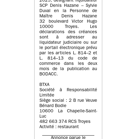
2025, désignant liquidateur
SCP Denis Hazane – Sylvie
Duval en la Personne de
Maître Denis Hazane
32 boulevard Victor Hugo
10000 Troyes. Les
déclarations des créances
sont à adresser au
liquidateur judiciaire ou sur
le portail électronique prévu
par les articles L. 814–2 et
L. 814–13 du code de
commerce dans les deux
mois de la publication au
BODACC.
BTXA
Société à Responsabilité
Limitée
Siège social : 2 B rue Veuve
Bénard Bodie
10600 La Chapelle-Saint-
Luc
482 663 374 RCS Troyes
Activité : restaurant
Annonce parue le