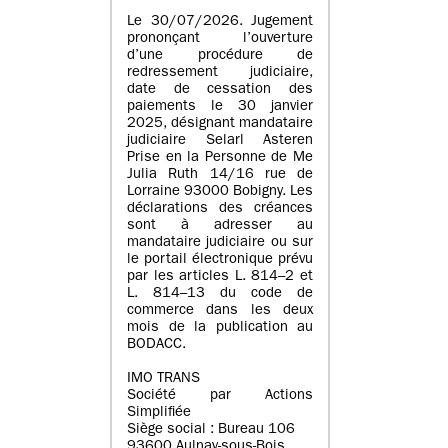
Le 30/07/2026. Jugement
prononçant l’ouverture
d’une procédure de
redressement judiciaire,
date de cessation des
paiements le 30 janvier
2025, désignant mandataire
judiciaire Selarl Asteren
Prise en la Personne de Me
Julia Ruth 14/16 rue de
Lorraine 93000 Bobigny. Les
déclarations des créances
sont à adresser au
mandataire judiciaire ou sur
le portail électronique prévu
par les articles L. 814–2 et
L. 814–13 du code de
commerce dans les deux
mois de la publication au
BODACC.
IMO TRANS
Société par Actions
Simplifiée
Siège social : Bureau 106
93600 Aulnay-sous-Bois