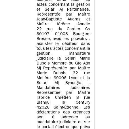
débiteur dans tous les
actes concernant la gestion
et Selarl Aj Partenaires,
Représentée par Maître
Jean-Baptiste Audras et
Maître Jérôme Abadie
22 rue du Cordier Cs
30107 01003 Bourg-en-
Bresse, avec les pouvoirs :
assister le débiteur dans
tous les actes concernant la
gestion, mandataire
judiciaire la Selarl Marie
Dubois Membre du Gie Adn
Mj Représentée par Maître
Marie Dubois 32 rue
Molière 69006 Lyon et la
Selarl Mj Synergie –
Mandataires Judiciaires
Représentée par Maître
Fabrice Chretien 8 rue
Blanqui le Century
42026 Saint-Étienne. Les
déclarations des créances
sont à adresser au
mandataire judiciaire ou sur
le portail électronique prévu