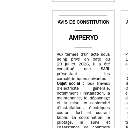
AVIS DE CONSTITUTION
AMPERYO
Aux termes d’un acte sous
seing privé en date du
29 juillet 2026, il a été
c
constitué
une
SARL
présentant les
s
caractéristiques suivantes :
Objet social :
Tous travaux
S
d’électricité générale,
O
notamment l’installation, la
e
maintenance, le dépannage
d
et la mise en conformité
o
d’installations électriques
courant fort et courant
n
faible. La coordination, le
i
pilotage, le suivi et
t
l’assistance de chantiers
T