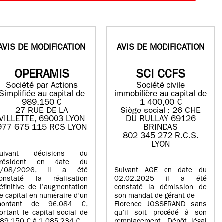
AVIS DE MODIFICATION
AVIS DE MODIFICATION
OPERAMIS
SCI CCFS
Société par Actions
Société civile
Simplifiée au capital de
immobilière au capital de
989.150 €
1 400,00 €
27 RUE DE LA
Siège social : 26 CHE
VILLETTE, 69003 LYON
DU RULLAY 69126
977 675 115 RCS LYON
BRINDAS
802 345 272 R.C.S.
LYON
suivant décisions du
Président en date du
5/08/2026, il a été
Suivant AGE en date du
onstaté la réalisation
02.02.2025 il a été
éfinitive de l’augmentation
constaté la démission de
e capital en numéraire d’un
son mandat de gérant de
montant de 96.084 €,
Florence JOSSERAND sans
ortant le capital social de
qu’il soit procédé à son
89.150 € à 1.085.234 €.
remplacement. Dépôt légal