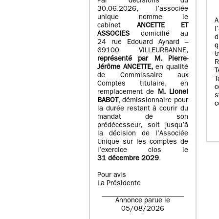
Par décisions du
30.06.2026, l’associée
unique nomme le
A
cabinet
ANCETTE ET
l
ASSOCIES
domicilié au
d
24 rue Edouard Aynard –
q
69100 VILLEURBANNE,
t
r
eprésenté par M
.
Pierre
-
Jérôme ANCETTE,
en qualité
T
de Commissaire aux
T
Comptes titulaire, en
c
remplacement de
M
.
Lionel
s
BABOT
, démissionnaire pour
c
la durée restant à courir du
mandat de son
prédécesseur, soit jusqu’à
la décision de l’Associée
Unique sur les comptes de
l’exercice clos le
31 décembre 2029
.
Pour avis
La Présidente
Annonce parue le
05/08/2026