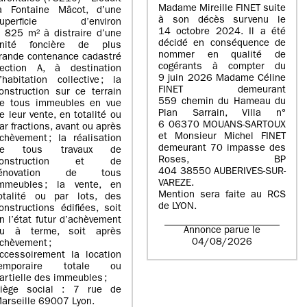
Madame Mireille FINET suite
a Fontaine Mâcot, d’une
à son décès survenu le
superficie d’environ
14 octobre 2024. Il a été
 825 m² à distraire d’une
décidé en conséquence de
nité foncière de plus
nommer en qualité de
rande contenance cadastré
cogérants à compter du
ection A, à destination
9 juin 2026 Madame Céline
’habitation collective ; la
FINET demeurant
onstruction sur ce terrain
559 chemin du Hameau du
e tous immeubles en vue
Plan Sarrain, Villa n°
e leur vente, en totalité ou
6 06370 MOUANS-SARTOUX
ar fractions, avant ou après
et Monsieur Michel FINET
chèvement ; la réalisation
demeurant 70 impasse des
de tous travaux de
Roses, BP
construction et de
404 38550 AUBERIVES-SUR-
rénovation de tous
VAREZE.
mmeubles ; la vente, en
Mention sera faite au RCS
otalité ou par lots, des
de LYON.
onstructions édifiées, soit
n l’état futur d’achèvement
Annonce parue le
u à terme, soit après
04/08/2026
chèvement ;
ccessoirement la location
temporaire totale ou
artielle des immeubles ;
iège social : 7 rue de
arseille 69007 Lyon.