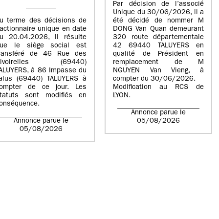
Par décision de l’associé
Unique du 30/06/2026, il a
u terme des décisions de
été décidé de nommer M
’actionnaire unique en date
DONG Van Quan demeurant
u 20.04.2026, il résulte
320 route départementale
ue le siège social est
42 69440 TALUYERS en
ransféré de 46 Rue des
qualité de Président en
Rivoirelles (69440)
remplacement de M
ALUYERS, à 86 Impasse du
NGUYEN Van Vieng, à
alus (69440) TALUYERS à
compter du 30/06/2026.
ompter de ce jour. Les
Modification au RCS de
tatuts sont modifiés en
LYON.
onséquence.
Annonce parue le
Annonce parue le
05/08/2026
05/08/2026