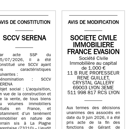
AVIS DE CONSTITUTION
AVIS DE MODIFICATION
SCCV SERENA
SOCIETE CIVILE
IMMOBILIERE
FRANCE EVASION
Par acte SSP du
Société Civile
15/07/2026, il a été
Immobilière au capital
onstitué une SCCV ayant
de 1.000 €
les caractéristiques
11 B RUE PROFESSEUR
uivantes :
RENE GUILLET,
Dénomination : SCCV
CRYSTAL GALLERY
ERENA
69003 LYON 3EME
bjet social : L’acquisition,
511 998 817 RCS LYON
n vue de la construction et
e la vente, de tous biens
u volumes immobiliers
Aux termes des décisions
situés en France, et
unanimes des associés en
otamment d’un tenèment
date du 9 juin 2026, il a été
mmobilier en nature de
pris acte de la fin des
errain sis à La Plagne
fonctions de Gérant de
arentaise (73210) – Lieudit