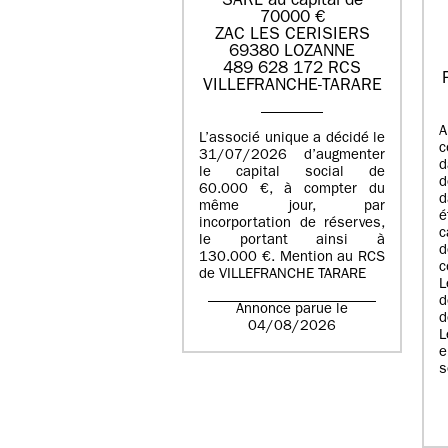
SARL au capital de
70000 €
ZAC LES CERISIERS
69380 LOZANNE
489 628 172 RCS
VILLEFRANCHE-TARARE
A
L’associé unique a décidé le
c
31/07/2026 d’augmenter
d
le capital social de
d
60.000 €, à compter du
d
même jour, par
é
incorportation de réserves,
c
le portant ainsi à
130.000 €. Mention au RCS
c
de VILLEFRANCHE TARARE
L
d
Annonce parue le
d
04/08/2026
L
e
s