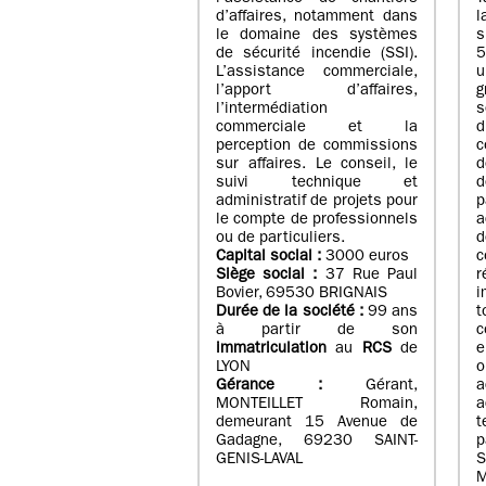
d’affaires, notamment dans
l
le domaine des systèmes
de sécurité incendie (SSI).
5
L’assistance commerciale,
u
l’apport d’affaires,
g
l’intermédiation
s
commerciale et la
d
perception de commissions
c
sur affaires. Le conseil, le
d
suivi technique et
d
administratif de projets pour
p
le compte de professionnels
a
ou de particuliers.
Capital social :
3000 euros
Siège social :
37 Rue Paul
Bovier, 69530 BRIGNAIS
i
Durée de la société :
99
ans
t
à partir de son
c
immatriculation
au
RCS
de
e
LYON
o
Gérance :
Gérant,
a
MONTEILLET Romain,
a
demeurant 15 Avenue de
Gadagne, 69230 SAINT-
p
GENIS-LAVAL
S
M