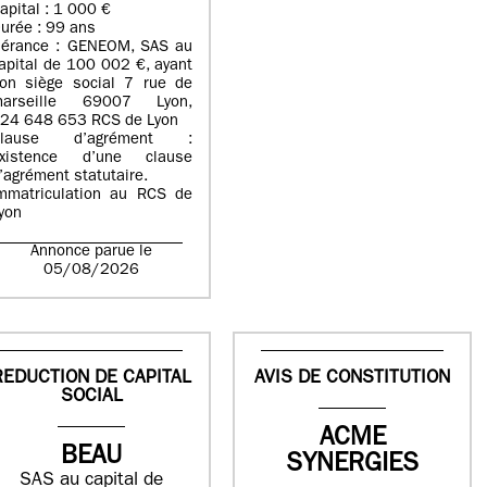
apital : 1 000 €
urée : 99 ans
érance : GENEOM, SAS au
apital de 100 002 €, ayant
on siège social 7 rue de
arseille 69007 Lyon,
24 648 653 RCS de Lyon
Clause d’agrément :
xistence d’une clause
’agrément statutaire.
mmatriculation au RCS de
yon
Annonce parue le
05/08/2026
REDUCTION DE CAPITAL
AVIS DE CONSTITUTION
SOCIAL
ACME
BEAU
SYNERGIES
SAS au capital de