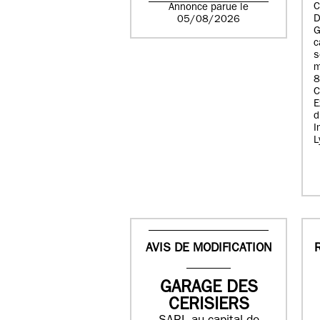
C
Annonce parue le
D
05/08/2026
G
c
s
m
8
E
d
I
L
AVIS DE MODIFICATION
GARAGE DES
CERISIERS