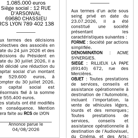
1.085.000 euros
Siège social : 12 RUE
Aux termes d’un acte sous
D'ARSONVAL
seing privé en date du
69680 CHASSIEU
23.07.2026, il a été
RCS LYON 789 402 138
constitué une société
présentant les
caractéristiques suivantes :
ux termes des décisions
FORME
: Société par actions
ollectives des associés en
simplifiée.
ate du 24 juin 2026 et des
DENOMINATION
: ACME
écisions du Président en
SYNERGIES.
ate du 30 juillet 2026, il a
SIEGE
: RILLIEUX LA PAPE
té décidé une réduction du
(69140) 672, rue des
apital social d’un montant
Mercières.
de 529.600 euros, à
OBJET
: Toutes prestations
ompter du 30 juillet 2026.
de services, conseils et
e capital social est
assistance opérationnelle à
ésormais fixé à la somme
destination de l’Automobile,
e 555.400 euros.
incluant l’importation, la
es statuts ont été modifiés
vente de véhicules légers,
n conséquence. Mention
lourds et des remorques ;
era faite au
RCS
de LYON
Toutes prestations de
services, conseils et
Annonce parue le
assistance opérationnelle à
04/08/2026
destination de l’Audiovisuel,
du Cinéma, et des Arts ;