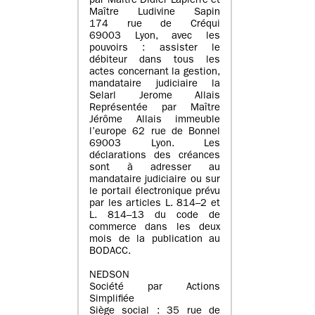
par Maître Didier Lapierre et
Maître Ludivine Sapin
174 rue de Créqui
69003 Lyon, avec les
pouvoirs : assister le
débiteur dans tous les
actes concernant la gestion,
mandataire judiciaire la
Selarl Jerome Allais
Représentée par Maître
Jérôme Allais immeuble
l’europe 62 rue de Bonnel
69003 Lyon. Les
déclarations des créances
sont à adresser au
mandataire judiciaire ou sur
le portail électronique prévu
par les articles L. 814–2 et
L. 814–13 du code de
commerce dans les deux
mois de la publication au
BODACC.
NEDSON
Société par Actions
Simplifiée
Siège social : 35 rue de