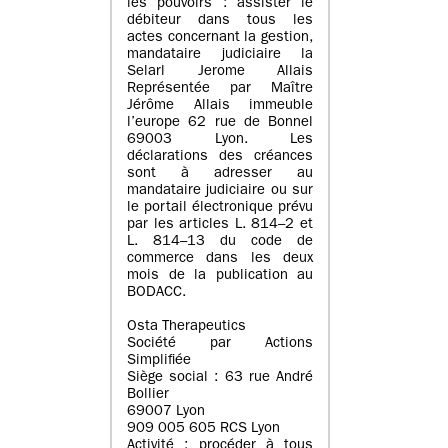
les pouvoirs : assister le
débiteur dans tous les
actes concernant la gestion,
mandataire judiciaire la
Selarl Jerome Allais
Représentée par Maître
Jérôme Allais immeuble
l’europe 62 rue de Bonnel
69003 Lyon. Les
déclarations des créances
sont à adresser au
mandataire judiciaire ou sur
le portail électronique prévu
par les articles L. 814–2 et
L. 814–13 du code de
commerce dans les deux
mois de la publication au
BODACC.
Osta Therapeutics
Société par Actions
Simplifiée
Siège social : 63 rue André
Bollier
69007 Lyon
909 005 605 RCS Lyon
Activité : procéder à tous