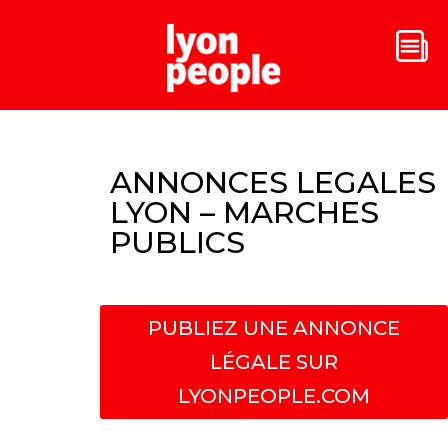
ANNONCES LEGALES
LYON – MARCHES
PUBLICS
PUBLIEZ UNE ANNONCE
LÉGALE SUR
LYONPEOPLE.COM