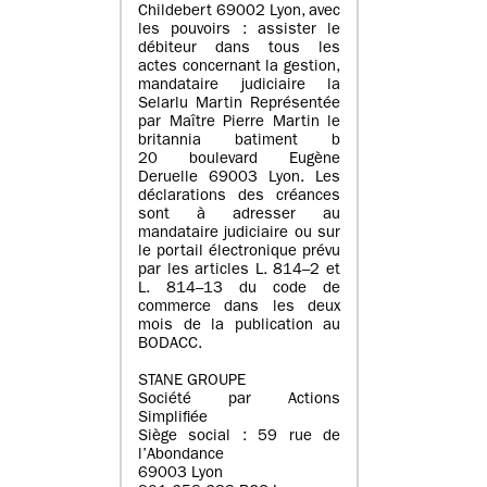
Childebert 69002 Lyon, avec
les pouvoirs : assister le
débiteur dans tous les
actes concernant la gestion,
mandataire judiciaire la
Selarlu Martin Représentée
par Maître Pierre Martin le
britannia batiment b
20 boulevard Eugène
Deruelle 69003 Lyon. Les
déclarations des créances
sont à adresser au
mandataire judiciaire ou sur
le portail électronique prévu
par les articles L. 814–2 et
L. 814–13 du code de
commerce dans les deux
mois de la publication au
BODACC.
STANE GROUPE
Société par Actions
Simplifiée
Siège social : 59 rue de
l’Abondance
69003 Lyon