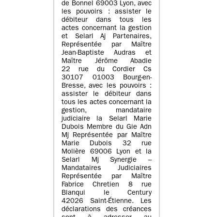
de Bonnel 69003 Lyon, avec
les pouvoirs : assister le
débiteur dans tous les
actes concernant la gestion
et Selarl Aj Partenaires,
Représentée par Maître
Jean-Baptiste Audras et
Maître Jérôme Abadie
22 rue du Cordier Cs
30107 01003 Bourg-en-
Bresse, avec les pouvoirs :
assister le débiteur dans
tous les actes concernant la
gestion, mandataire
judiciaire la Selarl Marie
Dubois Membre du Gie Adn
Mj Représentée par Maître
Marie Dubois 32 rue
Molière 69006 Lyon et la
Selarl Mj Synergie –
Mandataires Judiciaires
Représentée par Maître
Fabrice Chretien 8 rue
Blanqui le Century
42026 Saint-Étienne. Les
déclarations des créances