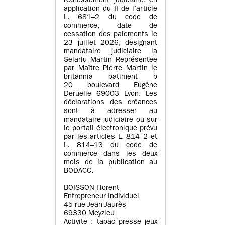
redressement judiciaire, en
application du II de l’article
L. 681–2 du code de
commerce, date de
cessation des paiements le
23 juillet 2026, désignant
mandataire judiciaire la
Selarlu Martin Représentée
par Maître Pierre Martin le
britannia batiment b
20 boulevard Eugène
Deruelle 69003 Lyon. Les
déclarations des créances
sont à adresser au
mandataire judiciaire ou sur
le portail électronique prévu
par les articles L. 814–2 et
L. 814–13 du code de
commerce dans les deux
mois de la publication au
BODACC.
BOISSON Florent
Entrepreneur Individuel
45 rue Jean Jaurès
69330 Meyzieu
Activité : tabac presse jeux