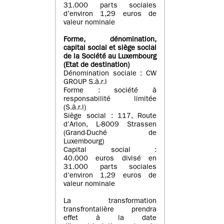
31.000 parts sociales
d’environ 1,29 euros de
valeur nominale
Forme, dénomination
,
capital social
et siège social
de la Société au Luxembourg
(Etat d
e destination
)
Dénomination sociale : CW
GROUP S.à.r.l
Forme : société à
responsabilité limitée
(S.à.r.l)
Siège social : 117, Route
d’Arlon, L-8009 Strassen
(Grand-Duché de
Luxembourg)
Capital social :
40.000 euros divisé en
31.000 parts sociales
d’environ 1,29 euros de
valeur nominale
La transformation
transfrontalière prendra
effet à la date