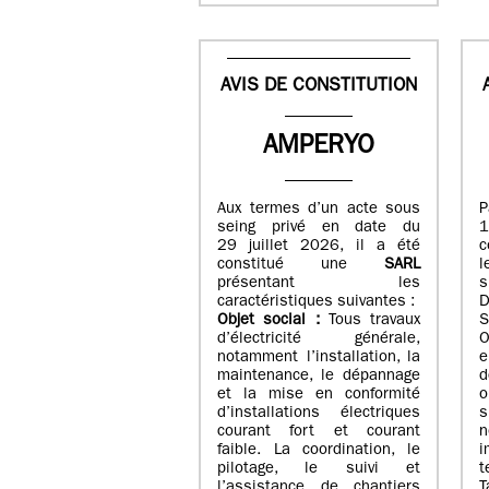
AVIS DE CONSTITUTION
AMPERYO
Aux termes d’un acte sous
seing privé en date du
29 juillet 2026, il a été
c
constitué
une
SARL
présentant les
s
caractéristiques suivantes :
Objet social :
Tous travaux
S
d’électricité générale,
O
notamment l’installation, la
e
maintenance, le dépannage
d
et la mise en conformité
o
d’installations électriques
courant fort et courant
n
faible. La coordination, le
i
pilotage, le suivi et
t
l’assistance de chantiers
T