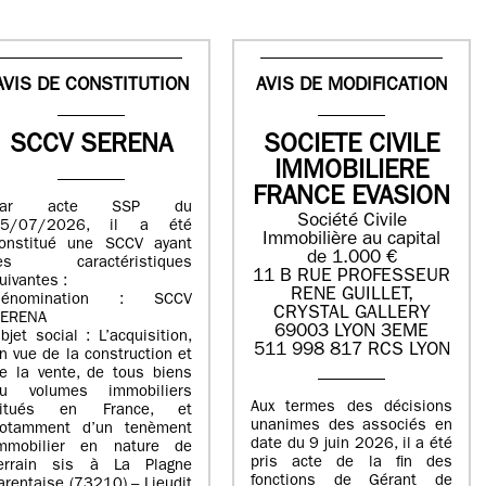
AVIS DE CONSTITUTION
AVIS DE MODIFICATION
SCCV SERENA
SOCIETE CIVILE
IMMOBILIERE
FRANCE EVASION
Par acte SSP du
Société Civile
15/07/2026, il a été
Immobilière au capital
onstitué une SCCV ayant
de 1.000 €
les caractéristiques
11 B RUE PROFESSEUR
uivantes :
RENE GUILLET,
Dénomination : SCCV
CRYSTAL GALLERY
ERENA
69003 LYON 3EME
bjet social : L’acquisition,
511 998 817 RCS LYON
n vue de la construction et
e la vente, de tous biens
u volumes immobiliers
Aux termes des décisions
situés en France, et
unanimes des associés en
otamment d’un tenèment
date du 9 juin 2026, il a été
mmobilier en nature de
pris acte de la fin des
errain sis à La Plagne
fonctions de Gérant de
arentaise (73210) – Lieudit