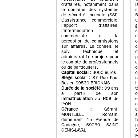
d’affaires, notamment dans
l
le domaine des systèmes
de sécurité incendie (SSI).
5
L’assistance commerciale,
u
l’apport d’affaires,
g
l’intermédiation
s
commerciale et la
d
perception de commissions
c
sur affaires. Le conseil, le
d
suivi technique et
d
administratif de projets pour
p
le compte de professionnels
a
ou de particuliers.
Capital social :
3000 euros
Siège social :
37 Rue Paul
Bovier, 69530 BRIGNAIS
i
Durée de la société :
99
ans
t
à partir de son
c
immatriculation
au
RCS
de
e
LYON
o
Gérance :
Gérant,
a
MONTEILLET Romain,
a
demeurant 15 Avenue de
Gadagne, 69230 SAINT-
p
GENIS-LAVAL
S
M