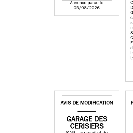
C
Annonce parue le
D
05/08/2026
G
c
s
m
8
E
d
I
L
AVIS DE MODIFICATION
GARAGE DES
CERISIERS