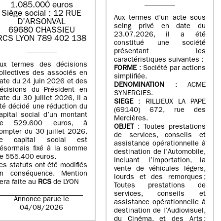
1.085.000 euros
Siège social : 12 RUE
Aux termes d’un acte sous
D'ARSONVAL
seing privé en date du
69680 CHASSIEU
23.07.2026, il a été
RCS LYON 789 402 138
constitué une société
présentant les
caractéristiques suivantes :
ux termes des décisions
FORME
: Société par actions
ollectives des associés en
simplifiée.
ate du 24 juin 2026 et des
DENOMINATION
: ACME
écisions du Président en
SYNERGIES.
ate du 30 juillet 2026, il a
SIEGE
: RILLIEUX LA PAPE
té décidé une réduction du
(69140) 672, rue des
apital social d’un montant
Mercières.
de 529.600 euros, à
OBJET
: Toutes prestations
ompter du 30 juillet 2026.
de services, conseils et
e capital social est
assistance opérationnelle à
ésormais fixé à la somme
destination de l’Automobile,
e 555.400 euros.
incluant l’importation, la
es statuts ont été modifiés
vente de véhicules légers,
n conséquence. Mention
lourds et des remorques ;
era faite au
RCS
de LYON
Toutes prestations de
services, conseils et
Annonce parue le
assistance opérationnelle à
04/08/2026
destination de l’Audiovisuel,
du Cinéma, et des Arts ;