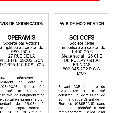
AVIS DE MODIFICATION
AVIS DE MODIFICATION
OPERAMIS
SCI CCFS
Société par Actions
Société civile
Simplifiée au capital de
immobilière au capital de
989.150 €
1 400,00 €
27 RUE DE LA
Siège social : 26 CHE
VILLETTE, 69003 LYON
DU RULLAY 69126
977 675 115 RCS LYON
BRINDAS
802 345 272 R.C.S.
LYON
suivant décisions du
Président en date du
5/08/2026, il a été
Suivant AGE en date du
onstaté la réalisation
02.02.2025 il a été
éfinitive de l’augmentation
constaté la démission de
e capital en numéraire d’un
son mandat de gérant de
montant de 96.084 €,
Florence JOSSERAND sans
ortant le capital social de
qu’il soit procédé à son
89.150 € à 1.085.234 €.
remplacement. Dépôt légal