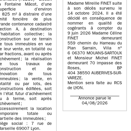
Madame Mireille FINET suite
a Fontaine Mâcot, d’une
à son décès survenu le
superficie d’environ
14 octobre 2024. Il a été
 825 m² à distraire d’une
décidé en conséquence de
nité foncière de plus
nommer en qualité de
rande contenance cadastré
cogérants à compter du
ection A, à destination
9 juin 2026 Madame Céline
’habitation collective ; la
FINET demeurant
onstruction sur ce terrain
559 chemin du Hameau du
e tous immeubles en vue
Plan Sarrain, Villa n°
e leur vente, en totalité ou
6 06370 MOUANS-SARTOUX
ar fractions, avant ou après
et Monsieur Michel FINET
chèvement ; la réalisation
demeurant 70 impasse des
de tous travaux de
Roses, BP
construction et de
404 38550 AUBERIVES-SUR-
rénovation de tous
VAREZE.
mmeubles ; la vente, en
Mention sera faite au RCS
otalité ou par lots, des
de LYON.
onstructions édifiées, soit
n l’état futur d’achèvement
Annonce parue le
u à terme, soit après
04/08/2026
chèvement ;
ccessoirement la location
temporaire totale ou
artielle des immeubles ;
iège social : 7 rue de
arseille 69007 Lyon.