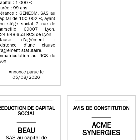
apital : 1 000 €
urée : 99 ans
érance : GENEOM, SAS au
apital de 100 002 €, ayant
on siège social 7 rue de
arseille 69007 Lyon,
24 648 653 RCS de Lyon
Clause d’agrément :
xistence d’une clause
’agrément statutaire.
mmatriculation au RCS de
yon
Annonce parue le
05/08/2026
REDUCTION DE CAPITAL
AVIS DE CONSTITUTION
SOCIAL
ACME
BEAU
SYNERGIES
SAS au capital de