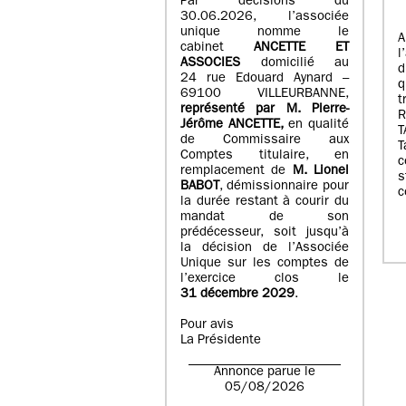
Par décisions du
30.06.2026, l’associée
unique nomme le
A
cabinet
ANCETTE ET
l
ASSOCIES
domicilié au
d
24 rue Edouard Aynard –
q
69100 VILLEURBANNE,
t
r
eprésenté par M
.
Pierre
-
Jérôme ANCETTE,
en qualité
T
de Commissaire aux
T
Comptes titulaire, en
c
remplacement de
M
.
Lionel
s
BABOT
, démissionnaire pour
c
la durée restant à courir du
mandat de son
prédécesseur, soit jusqu’à
la décision de l’Associée
Unique sur les comptes de
l’exercice clos le
31 décembre 2029
.
Pour avis
La Présidente
Annonce parue le
05/08/2026