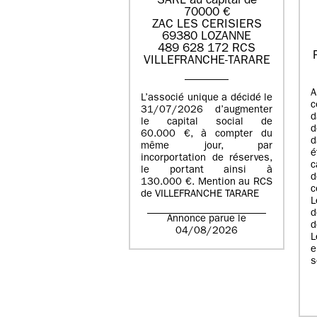
SARL au capital de
70000 €
ZAC LES CERISIERS
69380 LOZANNE
489 628 172 RCS
VILLEFRANCHE-TARARE
A
L’associé unique a décidé le
c
31/07/2026 d’augmenter
d
le capital social de
d
60.000 €, à compter du
d
même jour, par
é
incorportation de réserves,
c
le portant ainsi à
130.000 €. Mention au RCS
c
de VILLEFRANCHE TARARE
L
d
Annonce parue le
d
04/08/2026
L
e
s