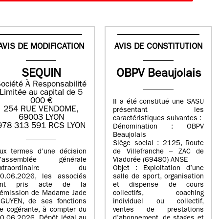
AVIS DE MODIFICATION
AVIS DE CONSTITUTION
SEQUIN
OBPV Beaujolais
ociété À Responsabilité
Limitée au capital de 5
000 €
Il a été constitué une SASU
254 RUE VENDOME,
présentant les
69003 LYON
caractéristiques suivantes :
978 313 591 RCS LYON
Dénomination : OBPV
Beaujolais
Siège social : 2125, Route
ux termes d’une décision
de Villefranche – ZAC de
d’assemblée générale
Viadorée (69480) ANSE
extraordinaire du
Objet : Exploitation d’une
0.06.2026, les associés
salle de sport, organisation
ont pris acte de la
et dispense de cours
émission de Madame Jade
collectifs, coaching
GUYEN, de ses fonctions
individuel ou collectif,
e cogérante, à compter du
ventes de prestations
0.06.2026. Dépôt légal au
d’abonnement, de stages et