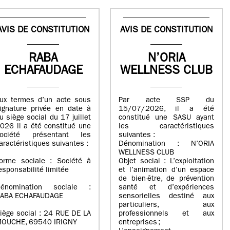
AVIS DE CONSTITUTION
AVIS DE CONSTITUTION
RABA
N’ORIA
ECHAFAUDAGE
WELLNESS CLUB
ux termes d’un acte sous
Par acte SSP du
ignature privée en date à
15/07/2026, il a été
u siège social du 17 juillet
constitué une SASU ayant
026 il a été constitué une
les caractéristiques
ociété présentant les
suivantes :
aractéristiques suivantes :
Dénomination : N’ORIA
WELLNESS CLUB
orme sociale : Société à
Objet social : L’exploitation
esponsabilité limitée
et l’animation d’un espace
de bien-être, de prévention
énomination sociale :
santé et d’expériences
ABA ECHAFAUDAGE
sensorielles destiné aux
particuliers, aux
iège social : 24 RUE DE LA
professionnels et aux
OUCHE, 69540 IRIGNY
entreprises ;