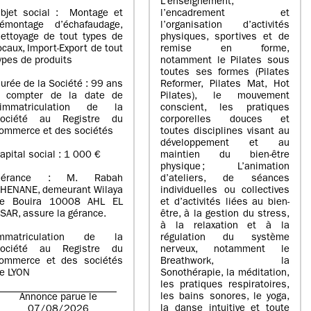
L’enseignement,
bjet social : Montage et
l’encadrement et
émontage d’échafaudage,
l’organisation d’activités
ettoyage de tout types de
physiques, sportives et de
ocaux, Import-Export de tout
remise en forme,
ypes de produits
notamment le Pilates sous
toutes ses formes (Pilates
urée de la Société : 99 ans
Reformer, Pilates Mat, Hot
 compter de la date de
Pilates), le mouvement
’immatriculation de la
conscient, les pratiques
ociété au Registre du
corporelles douces et
ommerce et des sociétés
toutes disciplines visant au
développement et au
apital social : 1 000 €
maintien du bien-être
physique ; L’animation
Gérance : M. Rabah
d’ateliers, de séances
HENANE, demeurant Wilaya
individuelles ou collectives
e Bouira 10008 AHL EL
et d’activités liées au bien-
SAR, assure la gérance.
être, à la gestion du stress,
à la relaxation et à la
mmatriculation de la
régulation du système
ociété au Registre du
nerveux, notamment le
ommerce et des sociétés
Breathwork, la
e LYON
Sonothérapie, la méditation,
les pratiques respiratoires,
les bains sonores, le yoga,
Annonce parue le
la danse intuitive et toute
07/08/2026