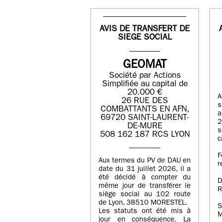
AVIS DE TRANSFERT DE
SIEGE SOCIAL
GEOMAT
Société par Actions
Simplifiée au capital de
20.000 €
A
26 RUE DES
s
COMBATTANTS EN AFN,
a
69720 SAINT-LAURENT-
2
DE-MURE
s
508 162 187 RCS LYON
c
F
Aux termes du PV de DAU en
r
date du 31 juillet 2026, il a
été décidé à compter du
D
même jour de transférer le
R
siège social au 102 route
de Lyon, 38510 MORESTEL.
S
Les statuts ont été mis à
M
jour en conséquence. La