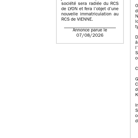
société sera radiée du RCS
O
de LYON et fera l’objet d’une
d
nouvelle immatriculation au
N
RCS de VIENNE.
l
t
Annonce parue le
07/08/2026
D
à
l
S
c
C
C
d
K
I
S
c
d