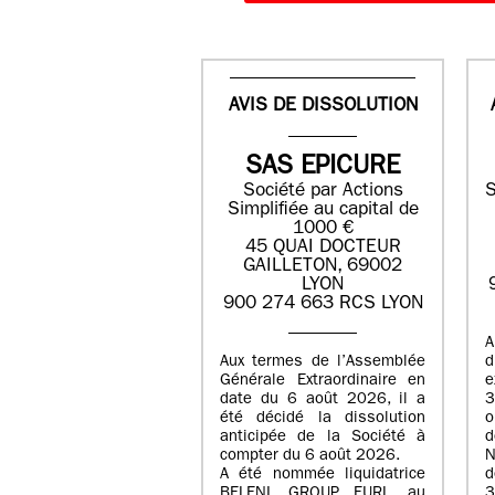
AVIS DE DISSOLUTION
SAS EPICURE
Société par Actions
S
Simplifiée au capital de
1000 €
45 QUAI DOCTEUR
GAILLETON, 69002
LYON
900 274 663 RCS LYON
A
Aux termes de l’Assemblée
Générale Extraordinaire en
date du
6 août 2026
, il a
3
été décidé la dissolution
anticipée de la Société à
d
compter du
6 août 2026
.
N
A été nommée liquidatrice
d
BELENI GROUP
, EURL au
3