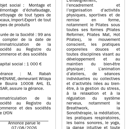
L’enseignement,
bjet social : Montage et
l’encadrement et
émontage d’échafaudage,
l’organisation d’activités
ettoyage de tout types de
physiques, sportives et de
ocaux, Import-Export de tout
remise en forme,
ypes de produits
notamment le Pilates sous
toutes ses formes (Pilates
urée de la Société : 99 ans
Reformer, Pilates Mat, Hot
 compter de la date de
Pilates), le mouvement
’immatriculation de la
conscient, les pratiques
ociété au Registre du
corporelles douces et
ommerce et des sociétés
toutes disciplines visant au
développement et au
apital social : 1 000 €
maintien du bien-être
physique ; L’animation
Gérance : M. Rabah
d’ateliers, de séances
HENANE, demeurant Wilaya
individuelles ou collectives
e Bouira 10008 AHL EL
et d’activités liées au bien-
SAR, assure la gérance.
être, à la gestion du stress,
à la relaxation et à la
mmatriculation de la
régulation du système
ociété au Registre du
nerveux, notamment le
ommerce et des sociétés
Breathwork, la
e LYON
Sonothérapie, la méditation,
les pratiques respiratoires,
les bains sonores, le yoga,
Annonce parue le
la danse intuitive et toute
07/08/2026