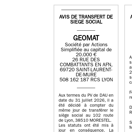
AVIS DE TRANSFERT DE
SIEGE SOCIAL
GEOMAT
Société par Actions
Simplifiée au capital de
20.000 €
A
26 RUE DES
s
COMBATTANTS EN AFN,
a
69720 SAINT-LAURENT-
2
DE-MURE
s
508 162 187 RCS LYON
c
F
Aux termes du PV de DAU en
r
date du 31 juillet 2026, il a
été décidé à compter du
D
même jour de transférer le
R
siège social au 102 route
de Lyon, 38510 MORESTEL.
S
Les statuts ont été mis à
M
jour en conséquence. La