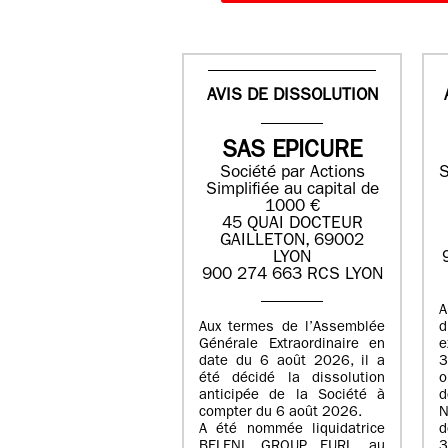
AVIS DE DISSOLUTION
SAS EPICURE
Société par Actions
S
Simplifiée au capital de
1000 €
45 QUAI DOCTEUR
GAILLETON, 69002
LYON
900 274 663 RCS LYON
A
Aux termes de l’Assemblée
Générale Extraordinaire en
date du
6 août 2026
, il a
3
été décidé la dissolution
anticipée de la Société à
d
compter du
6 août 2026
.
N
A été nommée liquidatrice
d
BELENI GROUP
, EURL au
3