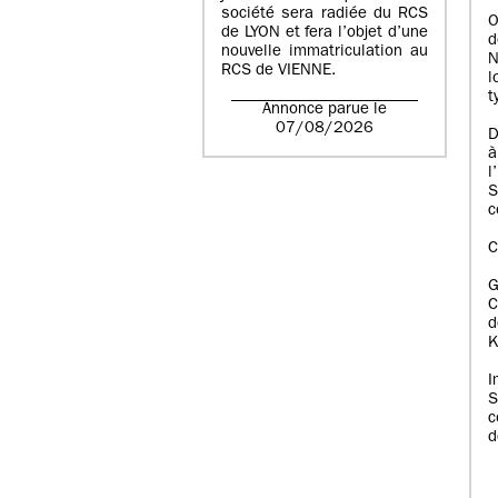
société sera radiée du RCS
O
de LYON et fera l’objet d’une
d
nouvelle immatriculation au
N
RCS de VIENNE.
l
t
Annonce parue le
07/08/2026
D
à
l
S
c
C
C
d
K
I
S
c
d