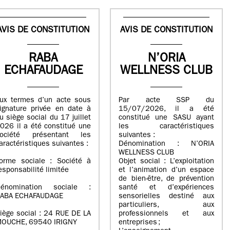
AVIS DE CONSTITUTION
AVIS DE CONSTITUTION
RABA
N’ORIA
ECHAFAUDAGE
WELLNESS CLUB
ux termes d’un acte sous
Par acte SSP du
ignature privée en date à
15/07/2026, il a été
u siège social du 17 juillet
constitué une SASU ayant
026 il a été constitué une
les caractéristiques
ociété présentant les
suivantes :
aractéristiques suivantes :
Dénomination : N’ORIA
WELLNESS CLUB
orme sociale : Société à
Objet social : L’exploitation
esponsabilité limitée
et l’animation d’un espace
de bien-être, de prévention
énomination sociale :
santé et d’expériences
ABA ECHAFAUDAGE
sensorielles destiné aux
particuliers, aux
iège social : 24 RUE DE LA
professionnels et aux
OUCHE, 69540 IRIGNY
entreprises ;