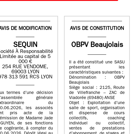
AVIS DE MODIFICATION
AVIS DE CONSTITUTION
SEQUIN
OBPV Beaujolais
ociété À Responsabilité
Limitée au capital de 5
000 €
Il a été constitué une SASU
254 RUE VENDOME,
présentant les
69003 LYON
caractéristiques suivantes :
978 313 591 RCS LYON
Dénomination : OBPV
Beaujolais
Siège social : 2125, Route
ux termes d’une décision
de Villefranche – ZAC de
d’assemblée générale
Viadorée (69480) ANSE
extraordinaire du
Objet : Exploitation d’une
0.06.2026, les associés
salle de sport, organisation
ont pris acte de la
et dispense de cours
émission de Madame Jade
collectifs, coaching
GUYEN, de ses fonctions
individuel ou collectif,
e cogérante, à compter du
ventes de prestations
0.06.2026. Dépôt légal au
d’abonnement, de stages et