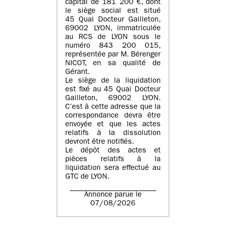
capital de
181 200 €
, dont
le siège social est situé
45 Quai Docteur Gailleton,
69002 LYON
, immatriculée
au
RCS de LYON sous le
numéro 843 200 015
,
représentée par
M. Bérenger
NICOT
, en sa qualité de
Gérant.
Le siège de la liquidation
est fixé au
45 Quai Docteur
Gailleton, 69002 LYON
.
C’est à cette adresse que la
correspondance devra être
envoyée et que les actes
relatifs à la dissolution
devront être notifiés.
Le dépôt des actes et
pièces relatifs à la
liquidation sera effectué au
GTC de
LYON
.
Annonce parue le
07/08/2026