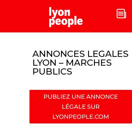
ANNONCES LEGALES
LYON – MARCHES
PUBLICS
PUBLIEZ UNE ANNONCE
LÉGALE SUR
LYONPEOPLE.COM