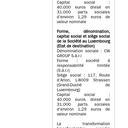
Capital social :
40.000 euros divisé en
31.000 parts sociales
d’environ 1,29 euros de
valeur nominale
Forme, dénomination
,
capital social
et siège social
de la Société au Luxembourg
(Etat d
e destination
)
Dénomination sociale : CW
GROUP S.à.r.l
Forme : société à
responsabilité limitée
(S.à.r.l)
Siège social : 117, Route
d’Arlon, L-8009 Strassen
(Grand-Duché de
Luxembourg)
Capital social :
40.000 euros divisé en
31.000 parts sociales
d’environ 1,29 euros de
valeur nominale
La transformation