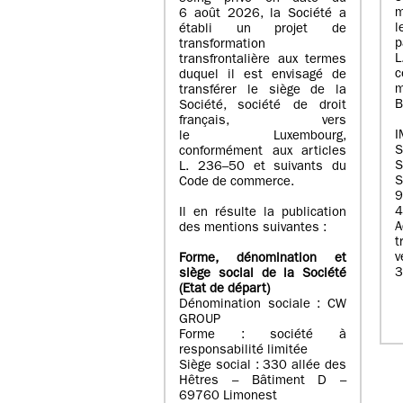
m
6 août 2026, la Société a
l
établi un projet de
p
transformation
transfrontalière aux termes
c
duquel il est envisagé de
m
transférer le siège de la
B
Société, société de droit
français, vers
I
le Luxembourg,
conformément aux articles
S
L. 236–50 et suivants du
S
Code de commerce.
9
4
Il en résulte la publication
A
des mentions suivantes :
t
Forme, dénomination et
3
siège social de la Société
(Etat
de départ
)
Dénomination sociale : CW
GROUP
Forme : société à
responsabilité limitée
Siège social : 330 allée des
Hêtres – Bâtiment D –
69760 Limonest