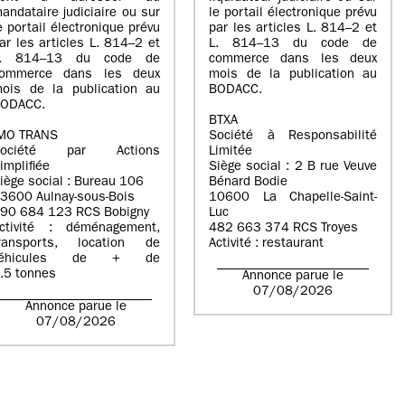
andataire judiciaire ou sur
le portail électronique prévu
e portail électronique prévu
par les articles L. 814–2 et
ar les articles L. 814–2 et
L. 814–13 du code de
L. 814–13 du code de
commerce dans les deux
ommerce dans les deux
mois de la publication au
ois de la publication au
BODACC.
ODACC.
BTXA
MO TRANS
Société à Responsabilité
Société par Actions
Limitée
implifiée
Siège social : 2 B rue Veuve
iège social : Bureau 106
Bénard Bodie
3600 Aulnay-sous-Bois
10600 La Chapelle-Saint-
90 684 123 RCS Bobigny
Luc
ctivité : déménagement,
482 663 374 RCS Troyes
ransports, location de
Activité : restaurant
véhicules de + de
.5 tonnes
Annonce parue le
07/08/2026
Annonce parue le
07/08/2026