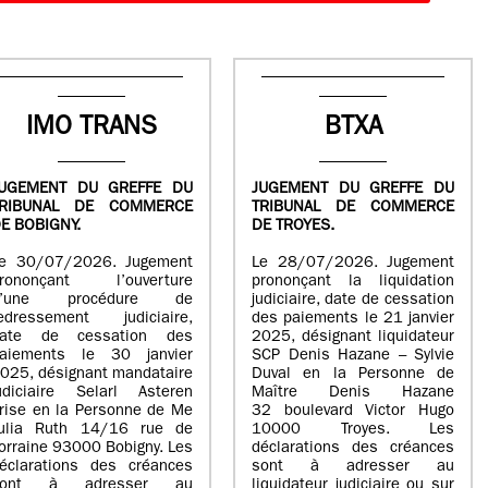
IMO TRANS
BTXA
UGEMENT DU GREFFE DU
JUGEMENT DU GREFFE DU
TRIBUNAL DE COMMERCE
TRIBUNAL DE COMMERCE
E BOBIGNY.
DE TROYES.
e 30/07/2026. Jugement
Le 28/07/2026. Jugement
rononçant l’ouverture
prononçant la liquidation
d’une procédure de
judiciaire, date de cessation
edressement judiciaire,
des paiements le 21 janvier
ate de cessation des
2025, désignant liquidateur
aiements le 30 janvier
SCP Denis Hazane – Sylvie
025, désignant mandataire
Duval en la Personne de
udiciaire Selarl Asteren
Maître Denis Hazane
rise en la Personne de Me
32 boulevard Victor Hugo
ulia Ruth 14/16 rue de
10000 Troyes. Les
orraine 93000 Bobigny. Les
déclarations des créances
éclarations des créances
sont à adresser au
sont à adresser au
liquidateur judiciaire ou sur