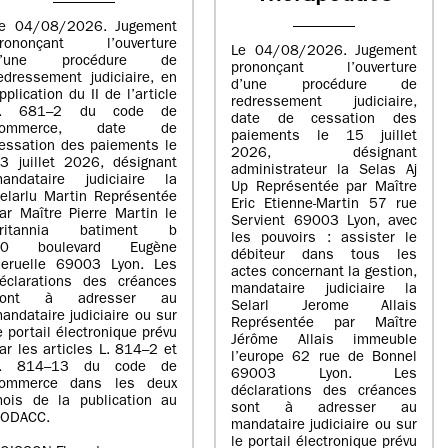
e 04/08/2026. Jugement
rononçant l’ouverture
Le 04/08/2026. Jugement
d’une procédure de
prononçant l’ouverture
edressement judiciaire, en
d’une procédure de
pplication du II de l’article
redressement judiciaire,
L. 681–2 du code de
date de cessation des
commerce, date de
paiements le 15 juillet
essation des paiements le
2026, désignant
3 juillet 2026, désignant
administrateur la Selas Aj
andataire judiciaire la
Up Représentée par Maître
elarlu Martin Représentée
Eric Etienne-Martin 57 rue
ar Maître Pierre Martin le
Servient 69003 Lyon, avec
britannia batiment b
les pouvoirs : assister le
20 boulevard Eugène
débiteur dans tous les
eruelle 69003 Lyon. Les
actes concernant la gestion,
éclarations des créances
mandataire judiciaire la
sont à adresser au
Selarl Jerome Allais
andataire judiciaire ou sur
Représentée par Maître
e portail électronique prévu
Jérôme Allais immeuble
ar les articles L. 814–2 et
l’europe 62 rue de Bonnel
L. 814–13 du code de
69003 Lyon. Les
ommerce dans les deux
déclarations des créances
ois de la publication au
sont à adresser au
ODACC.
mandataire judiciaire ou sur
le portail électronique prévu