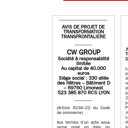
AVIS DE PROJET DE
TRANSFORMATION
TRANSFRONTALIERE
J
CW GROUP
Société à responsabilité
D
limitée
Au capital de 40.000
L
euros
p
Siège social : 330 allée
des Hêtres – Bâtiment D
r
– 69760 Limonest
d
523 385 870 RCS LYON
p
2
j
P
(Article R236–22 du Code
J
de commerce)
L
d
Aux termes d’un acte sous
seing privé en date du