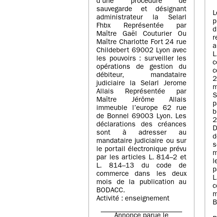
d’une procédure de
sauvegarde et désignant
L
administrateur la Selarl
p
Fhbx Représentée par
Maître Gaël Couturier Ou
r
Maître Charlotte Fort 24 rue
a
Childebert 69002 Lyon avec
les pouvoirs : surveiller les
opérations de gestion du
c
débiteur, mandataire
2
judiciaire la Selarl Jerome
m
Allais Représentée par
S
Maître Jérôme Allais
p
immeuble l’europe 62 rue
de Bonnel 69003 Lyon. Les
déclarations des créances
D
sont à adresser au
d
mandataire judiciaire ou sur
le portail électronique prévu
m
par les articles L. 814–2 et
l
L. 814–13 du code de
p
commerce dans les deux
mois de la publication au
c
BODACC.
m
Activité : enseignement
B
Annonce parue le