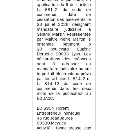
redressement judiciaire, en
application du II de l’article
L. 681–2 du code de
commerce, date de
cessation des paiements le
23 juillet 2026, désignant
mandataire judiciaire la
Selarlu Martin Représentée
par Maître Pierre Martin le
britannia batiment b
20 boulevard Eugène
Deruelle 69003 Lyon. Les
déclarations des créances
sont à adresser au
mandataire judiciaire ou sur
le portail électronique prévu
par les articles L. 814–2 et
L. 814–13 du code de
commerce dans les deux
mois de la publication au
BODACC.
BOISSON Florent
Entrepreneur Individuel
45 rue Jean Jaurès
69330 Meyzieu
Activité : tabac presse jeux