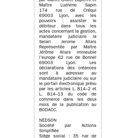
par Maître Didier Lapierre et
Maître Ludivine Sapin
174 rue de Créqui
69003 Lyon, avec les
pouvoirs : assister le
débiteur dans tous les
actes concernant la gestion,
mandataire judiciaire la
Selarl Jerome Allais
Représentée par Maître
Jérôme Allais immeuble
l’europe 62 rue de Bonnel
69003 Lyon. Les
déclarations des créances
sont à adresser au
mandataire judiciaire ou sur
le portail électronique prévu
par les articles L. 814–2 et
L. 814–13 du code de
commerce dans les deux
mois de la publication au
BODACC.
NEDSON
Société par Actions
Simplifiée
Siège social : 35 rue de