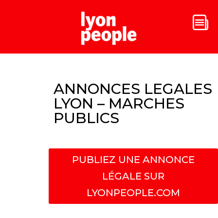
ANNONCES LEGALES
LYON – MARCHES
PUBLICS
PUBLIEZ UNE ANNONCE
LÉGALE SUR
LYONPEOPLE.COM