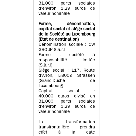
31.000 parts sociales
d’environ 1,29 euros de
valeur nominale
Forme, dénomination
,
capital social
et siège social
de la Société au Luxembourg
(Etat d
e destination
)
Dénomination sociale : CW
GROUP S.à.r.l
Forme : société à
responsabilité limitée
(S.à.r.l)
Siège social : 117, Route
d’Arlon, L-8009 Strassen
(Grand-Duché de
Luxembourg)
Capital social :
40.000 euros divisé en
31.000 parts sociales
d’environ 1,29 euros de
valeur nominale
La transformation
transfrontalière prendra
effet à la date