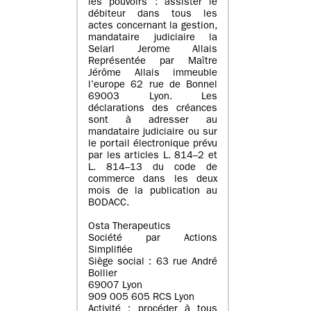
les pouvoirs : assister le
débiteur dans tous les
actes concernant la gestion,
mandataire judiciaire la
Selarl Jerome Allais
Représentée par Maître
Jérôme Allais immeuble
l’europe 62 rue de Bonnel
69003 Lyon. Les
déclarations des créances
sont à adresser au
mandataire judiciaire ou sur
le portail électronique prévu
par les articles L. 814–2 et
L. 814–13 du code de
commerce dans les deux
mois de la publication au
BODACC.
Osta Therapeutics
Société par Actions
Simplifiée
Siège social : 63 rue André
Bollier
69007 Lyon
909 005 605 RCS Lyon
Activité : procéder à tous