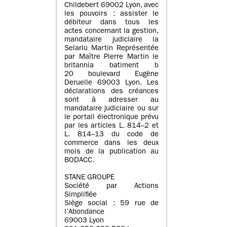
Childebert 69002 Lyon, avec
les pouvoirs : assister le
débiteur dans tous les
actes concernant la gestion,
mandataire judiciaire la
Selarlu Martin Représentée
par Maître Pierre Martin le
britannia batiment b
20 boulevard Eugène
Deruelle 69003 Lyon. Les
déclarations des créances
sont à adresser au
mandataire judiciaire ou sur
le portail électronique prévu
par les articles L. 814–2 et
L. 814–13 du code de
commerce dans les deux
mois de la publication au
BODACC.
STANE GROUPE
Société par Actions
Simplifiée
Siège social : 59 rue de
l’Abondance
69003 Lyon