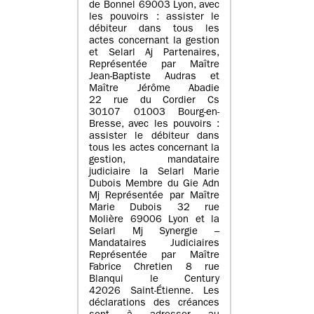
de Bonnel 69003 Lyon, avec
les pouvoirs : assister le
débiteur dans tous les
actes concernant la gestion
et Selarl Aj Partenaires,
Représentée par Maître
Jean-Baptiste Audras et
Maître Jérôme Abadie
22 rue du Cordier Cs
30107 01003 Bourg-en-
Bresse, avec les pouvoirs :
assister le débiteur dans
tous les actes concernant la
gestion, mandataire
judiciaire la Selarl Marie
Dubois Membre du Gie Adn
Mj Représentée par Maître
Marie Dubois 32 rue
Molière 69006 Lyon et la
Selarl Mj Synergie –
Mandataires Judiciaires
Représentée par Maître
Fabrice Chretien 8 rue
Blanqui le Century
42026 Saint-Étienne. Les
déclarations des créances