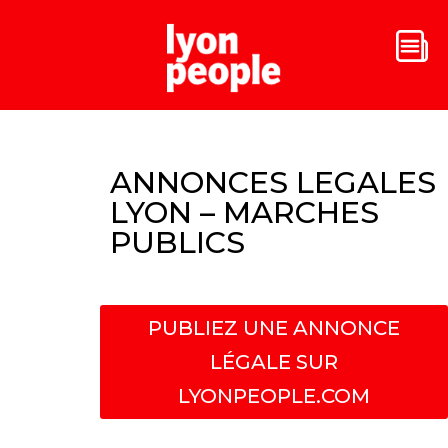
ANNONCES LEGALES
LYON – MARCHES
PUBLICS
PUBLIEZ UNE ANNONCE
LÉGALE SUR
LYONPEOPLE.COM