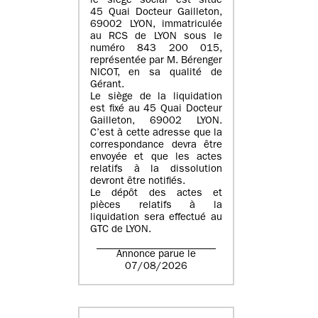
le siège social est situé
45 Quai Docteur Gailleton,
69002 LYON
, immatriculée
au
RCS de LYON sous le
numéro 843 200 015
,
représentée par
M. Bérenger
NICOT
, en sa qualité de
Gérant.
Le siège de la liquidation
est fixé au
45 Quai Docteur
Gailleton, 69002 LYON
.
C’est à cette adresse que la
correspondance devra être
envoyée et que les actes
relatifs à la dissolution
devront être notifiés.
Le dépôt des actes et
pièces relatifs à la
liquidation sera effectué au
GTC de
LYON
.
Annonce parue le
07/08/2026