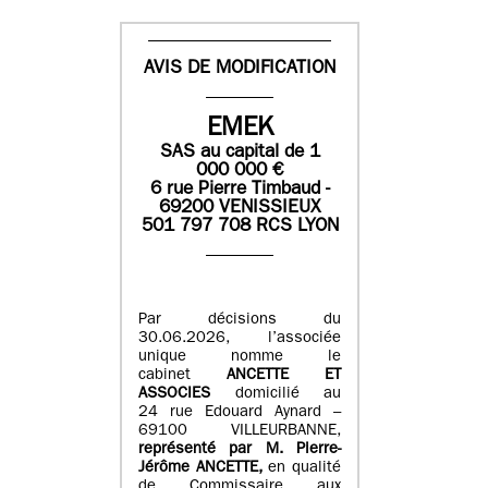
AVIS DE MODIFICATION
EMEK
SAS
au capital de
1
0
00 000
€
6 rue Pierre Timbaud -
69200 VENISSIEUX
501 797 708 RCS LYON
Par décisions du
30.06.2026, l’associée
unique nomme le
cabinet
ANCETTE ET
ASSOCIES
domicilié au
24 rue Edouard Aynard –
69100 VILLEURBANNE,
r
eprésenté par M
.
Pierre
-
Jérôme ANCETTE,
en qualité
de Commissaire aux