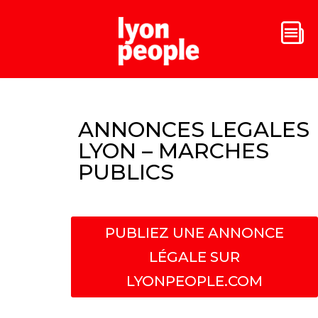
ANNONCES LEGALES
LYON – MARCHES
PUBLICS
PUBLIEZ UNE ANNONCE
LÉGALE SUR
LYONPEOPLE.COM