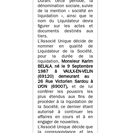
Durant cette période, la
dénomination sociale, suivie
de la mention « société en
liquidation », ainsi que le
nom du Liquidateur devra
figurer sur les actes et
documents destinés aux
tiers.
L’Associé Unique décide de
nommer en qualité de
Liquidateur de la Société,
pour la durée de la
liquidation,
Monsieur
Karim
BELALA
,
né
le
9 Septembre
1987
à
VAULX-EN-VELIN
(
69120
)
demeurant au
26 Rue Victorien Sardou
à
LYON
(
69007
)
,
et de lui
conférer les pouvoirs les
plus étendus aux fins de
procéder à la liquidation de
la Société, ce dernier étant
autorisé à continuer les
affaires en cours et à en
engager de nouvelles.
L’Associé Unique décide que
la correspondance et les