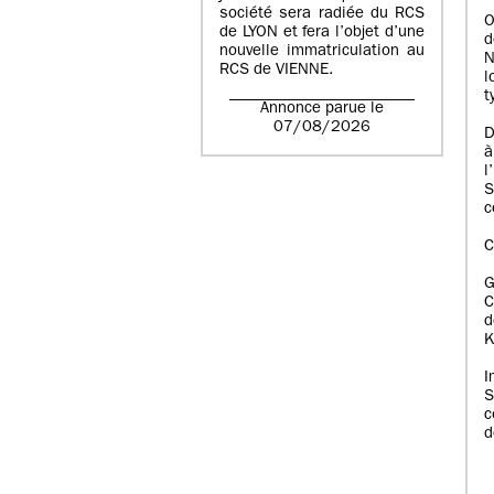
société sera radiée du RCS
O
de LYON et fera l’objet d’une
d
nouvelle immatriculation au
N
RCS de VIENNE.
l
t
Annonce parue le
07/08/2026
D
à
l
S
c
C
C
d
K
I
S
c
d