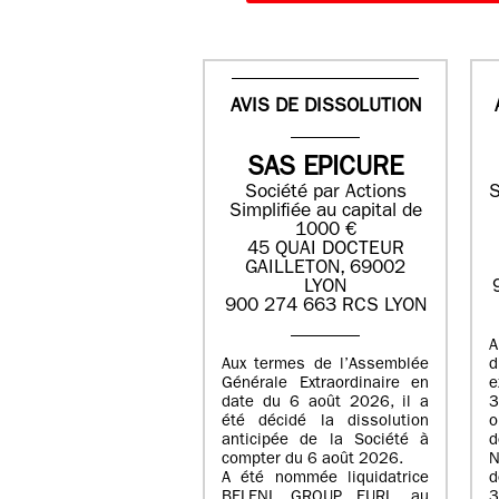
AVIS DE DISSOLUTION
SAS EPICURE
Société par Actions
S
Simplifiée au capital de
1000 €
45 QUAI DOCTEUR
GAILLETON, 69002
LYON
900 274 663 RCS LYON
A
Aux termes de l’Assemblée
Générale Extraordinaire en
date du
6 août 2026
, il a
3
été décidé la dissolution
anticipée de la Société à
d
compter du
6 août 2026
.
N
A été nommée liquidatrice
d
BELENI GROUP
, EURL au
3