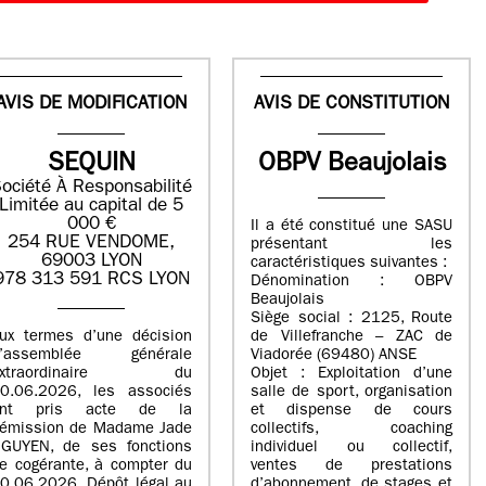
AVIS DE MODIFICATION
AVIS DE CONSTITUTION
SEQUIN
OBPV Beaujolais
ociété À Responsabilité
Limitée au capital de 5
000 €
Il a été constitué une SASU
254 RUE VENDOME,
présentant les
69003 LYON
caractéristiques suivantes :
978 313 591 RCS LYON
Dénomination : OBPV
Beaujolais
Siège social : 2125, Route
ux termes d’une décision
de Villefranche – ZAC de
d’assemblée générale
Viadorée (69480) ANSE
extraordinaire du
Objet : Exploitation d’une
0.06.2026, les associés
salle de sport, organisation
ont pris acte de la
et dispense de cours
émission de Madame Jade
collectifs, coaching
GUYEN, de ses fonctions
individuel ou collectif,
e cogérante, à compter du
ventes de prestations
0.06.2026. Dépôt légal au
d’abonnement, de stages et