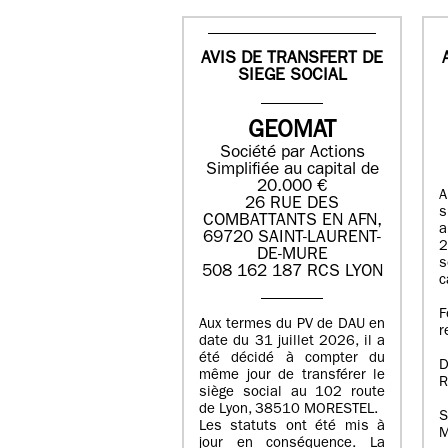
AVIS DE TRANSFERT DE
SIEGE SOCIAL
GEOMAT
Société par Actions
Simplifiée au capital de
20.000 €
A
26 RUE DES
s
COMBATTANTS EN AFN,
a
69720 SAINT-LAURENT-
2
DE-MURE
s
508 162 187 RCS LYON
c
F
Aux termes du PV de DAU en
r
date du 31 juillet 2026, il a
été décidé à compter du
D
même jour de transférer le
R
siège social au 102 route
de Lyon, 38510 MORESTEL.
S
Les statuts ont été mis à
M
jour en conséquence. La