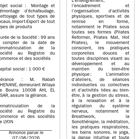
L’enseignement,
bjet social : Montage et
l’encadrement et
émontage d’échafaudage,
l’organisation d’activités
ettoyage de tout types de
physiques, sportives et de
ocaux, Import-Export de tout
remise en forme,
ypes de produits
notamment le Pilates sous
toutes ses formes (Pilates
urée de la Société : 99 ans
Reformer, Pilates Mat, Hot
 compter de la date de
Pilates), le mouvement
’immatriculation de la
conscient, les pratiques
ociété au Registre du
corporelles douces et
ommerce et des sociétés
toutes disciplines visant au
développement et au
apital social : 1 000 €
maintien du bien-être
physique ; L’animation
Gérance : M. Rabah
d’ateliers, de séances
HENANE, demeurant Wilaya
individuelles ou collectives
e Bouira 10008 AHL EL
et d’activités liées au bien-
SAR, assure la gérance.
être, à la gestion du stress,
à la relaxation et à la
mmatriculation de la
régulation du système
ociété au Registre du
nerveux, notamment le
ommerce et des sociétés
Breathwork, la
e LYON
Sonothérapie, la méditation,
les pratiques respiratoires,
les bains sonores, le yoga,
Annonce parue le
la danse intuitive et toute
07/08/2026