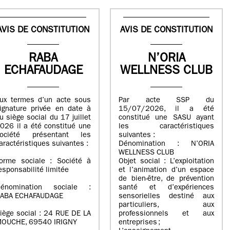
AVIS DE CONSTITUTION
AVIS DE CONSTITUTION
RABA
N’ORIA
ECHAFAUDAGE
WELLNESS CLUB
ux termes d’un acte sous
Par acte SSP du
ignature privée en date à
15/07/2026, il a été
u siège social du 17 juillet
constitué une SASU ayant
026 il a été constitué une
les caractéristiques
ociété présentant les
suivantes :
aractéristiques suivantes :
Dénomination : N’ORIA
WELLNESS CLUB
orme sociale : Société à
Objet social : L’exploitation
esponsabilité limitée
et l’animation d’un espace
de bien-être, de prévention
énomination sociale :
santé et d’expériences
ABA ECHAFAUDAGE
sensorielles destiné aux
particuliers, aux
iège social : 24 RUE DE LA
professionnels et aux
OUCHE, 69540 IRIGNY
entreprises ;