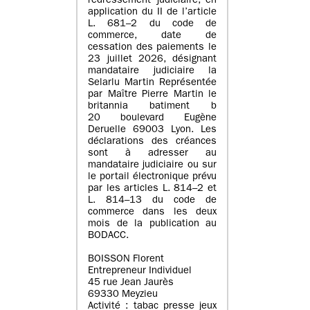
redressement judiciaire, en
application du II de l’article
L. 681–2 du code de
commerce, date de
cessation des paiements le
23 juillet 2026, désignant
mandataire judiciaire la
Selarlu Martin Représentée
par Maître Pierre Martin le
britannia batiment b
20 boulevard Eugène
Deruelle 69003 Lyon. Les
déclarations des créances
sont à adresser au
mandataire judiciaire ou sur
le portail électronique prévu
par les articles L. 814–2 et
L. 814–13 du code de
commerce dans les deux
mois de la publication au
BODACC.
BOISSON Florent
Entrepreneur Individuel
45 rue Jean Jaurès
69330 Meyzieu
Activité : tabac presse jeux