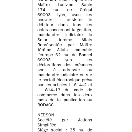
par Maître Didier Lapierre et
Maître Ludivine Sapin
174 rue de Créqui
69003 Lyon, avec les
pouvoirs : assister le
débiteur dans tous les
actes concernant la gestion,
mandataire judiciaire la
Selarl Jerome Allais
Représentée par Maître
Jérôme Allais immeuble
l’europe 62 rue de Bonnel
69003 Lyon. Les
déclarations des créances
sont à adresser au
mandataire judiciaire ou sur
le portail électronique prévu
par les articles L. 814–2 et
L. 814–13 du code de
commerce dans les deux
mois de la publication au
BODACC.
NEDSON
Société par Actions
Simplifiée
Siège social : 35 rue de