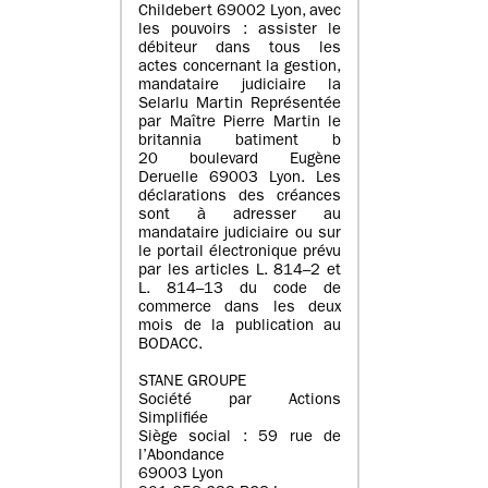
Childebert 69002 Lyon, avec
les pouvoirs : assister le
débiteur dans tous les
actes concernant la gestion,
mandataire judiciaire la
Selarlu Martin Représentée
par Maître Pierre Martin le
britannia batiment b
20 boulevard Eugène
Deruelle 69003 Lyon. Les
déclarations des créances
sont à adresser au
mandataire judiciaire ou sur
le portail électronique prévu
par les articles L. 814–2 et
L. 814–13 du code de
commerce dans les deux
mois de la publication au
BODACC.
STANE GROUPE
Société par Actions
Simplifiée
Siège social : 59 rue de
l’Abondance
69003 Lyon