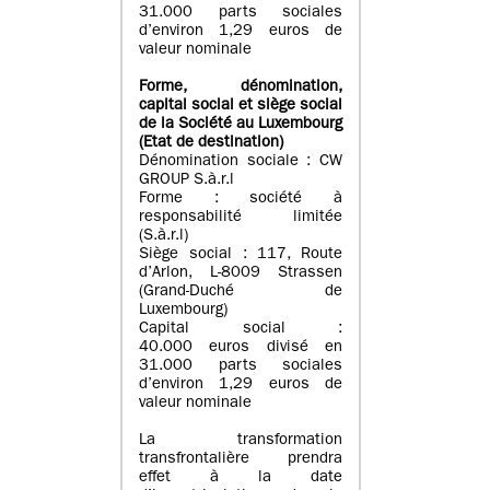
31.000 parts sociales
d’environ 1,29 euros de
valeur nominale
Forme, dénomination
,
capital social
et siège social
de la Société au Luxembourg
(Etat d
e destination
)
Dénomination sociale : CW
GROUP S.à.r.l
Forme : société à
responsabilité limitée
(S.à.r.l)
Siège social : 117, Route
d’Arlon, L-8009 Strassen
(Grand-Duché de
Luxembourg)
Capital social :
40.000 euros divisé en
31.000 parts sociales
d’environ 1,29 euros de
valeur nominale
La transformation
transfrontalière prendra
effet à la date