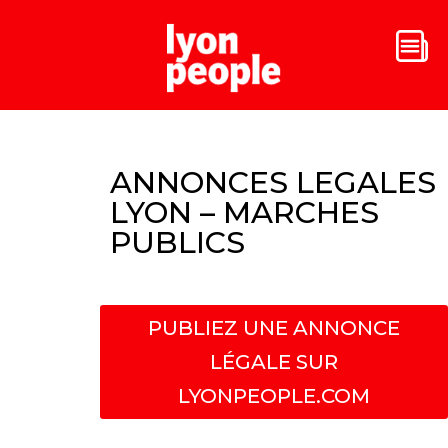
ANNONCES LEGALES
LYON – MARCHES
PUBLICS
PUBLIEZ UNE ANNONCE
LÉGALE SUR
LYONPEOPLE.COM