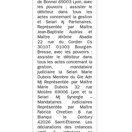
de Bonnel 69003 Lyon, avec
les pouvoirs : assister le
débiteur dans tous les
actes concernant la gestion
et Selarl Aj Partenaires,
Représentée par Maître
Jean-Baptiste Audras et
Maître Jérôme Abadie
22 rue du Cordier Cs
30107 01003 Bourg-en-
Bresse, avec les pouvoirs :
assister le débiteur dans
tous les actes concernant la
gestion, mandataire
judiciaire la Selarl Marie
Dubois Membre du Gie Adn
Mj Représentée par Maître
Marie Dubois 32 rue
Molière 69006 Lyon et la
Selarl Mj Synergie –
Mandataires Judiciaires
Représentée par Maître
Fabrice Chretien 8 rue
Blanqui le Century
42026 Saint-Étienne. Les
déclarations des créances