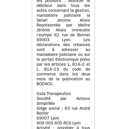
les pouvoirs : assister le
débiteur dans tous les
actes concernant la gestion,
mandataire judiciaire la
Selarl Jerome Allais
Représentée par Maître
Jérôme Allais immeuble
l’europe 62 rue de Bonnel
69003 Lyon. Les
déclarations des créances
sont à adresser au
mandataire judiciaire ou sur
le portail électronique prévu
par les articles L. 814–2 et
L. 814–13 du code de
commerce dans les deux
mois de la publication au
BODACC.
Osta Therapeutics
Société par Actions
Simplifiée
Siège social : 63 rue André
Bollier
69007 Lyon
909 005 605 RCS Lyon
Activité : procéder à tous