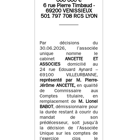
0
00 000
€
6 rue Pierre Timbaud -
69200 VENISSIEUX
501 797 708 RCS LYON
Par décisions du
30.06.2026, l’associée
unique nomme le
cabinet
ANCETTE ET
ASSOCIES
domicilié au
24 rue Edouard Aynard –
69100 VILLEURBANNE,
r
eprésenté par M
.
Pierre
-
Jérôme ANCETTE,
en qualité
de Commissaire aux
Comptes titulaire, en
remplacement de
M
.
Lionel
BABOT
, démissionnaire pour
la durée restant à courir du
mandat de son
prédécesseur, soit jusqu’à
la décision de l’Associée
Unique sur les comptes de
l’exercice clos le