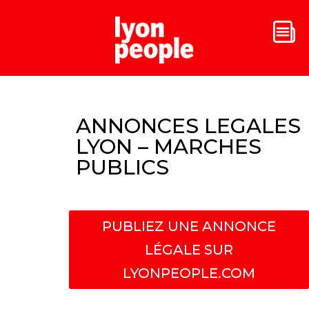
ANNONCES LEGALES
LYON – MARCHES
PUBLICS
PUBLIEZ UNE ANNONCE
LÉGALE SUR
LYONPEOPLE.COM