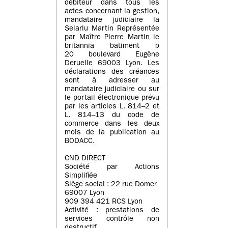
débiteur dans tous les
actes concernant la gestion,
mandataire judiciaire la
Selarlu Martin Représentée
par Maître Pierre Martin le
britannia batiment b
20 boulevard Eugène
Deruelle 69003 Lyon. Les
déclarations des créances
sont à adresser au
mandataire judiciaire ou sur
le portail électronique prévu
par les articles L. 814–2 et
L. 814–13 du code de
commerce dans les deux
mois de la publication au
BODACC.
CND DIRECT
Société par Actions
Simplifiée
Siège social : 22 rue Domer
69007 Lyon
909 394 421 RCS Lyon
Activité : prestations de
services contrôle non