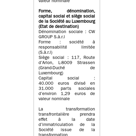
valeur nominale
Forme, dénomination
,
capital social
et siège social
de la Société au Luxembourg
(Etat d
e destination
)
Dénomination sociale : CW
GROUP S.à.r.l
Forme : société à
responsabilité limitée
(S.à.r.l)
Siège social : 117, Route
d’Arlon, L-8009 Strassen
(Grand-Duché de
Luxembourg)
Capital social :
40.000 euros divisé en
31.000 parts sociales
d’environ 1,29 euros de
valeur nominale
La transformation
transfrontalière prendra
effet à la date
d’immatriculation de la
Société issue de la
transformation