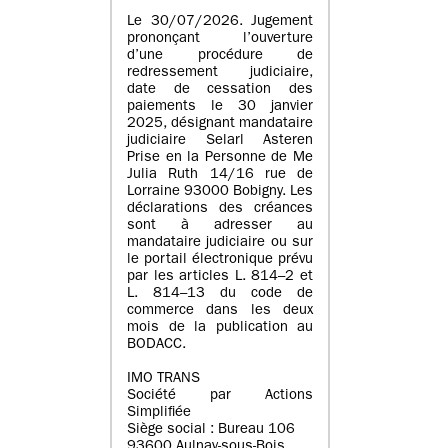
Le 30/07/2026. Jugement
prononçant l’ouverture
d’une procédure de
redressement judiciaire,
date de cessation des
paiements le 30 janvier
2025, désignant mandataire
judiciaire Selarl Asteren
Prise en la Personne de Me
Julia Ruth 14/16 rue de
Lorraine 93000 Bobigny. Les
déclarations des créances
sont à adresser au
mandataire judiciaire ou sur
le portail électronique prévu
par les articles L. 814–2 et
L. 814–13 du code de
commerce dans les deux
mois de la publication au
BODACC.
IMO TRANS
Société par Actions
Simplifiée
Siège social : Bureau 106
93600 Aulnay-sous-Bois