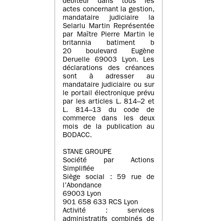
débiteur dans tous les
actes concernant la gestion,
mandataire judiciaire la
Selarlu Martin Représentée
par Maître Pierre Martin le
britannia batiment b
20 boulevard Eugène
Deruelle 69003 Lyon. Les
déclarations des créances
sont à adresser au
mandataire judiciaire ou sur
le portail électronique prévu
par les articles L. 814–2 et
L. 814–13 du code de
commerce dans les deux
mois de la publication au
BODACC.
STANE GROUPE
Société par Actions
Simplifiée
Siège social : 59 rue de
l’Abondance
69003 Lyon
901 658 633 RCS Lyon
Activité : services
administratifs combinés de