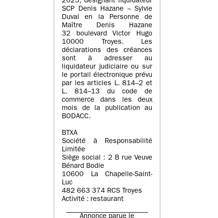
2025, désignant liquidateur
SCP Denis Hazane – Sylvie
Duval en la Personne de
Maître Denis Hazane
32 boulevard Victor Hugo
10000 Troyes. Les
déclarations des créances
sont à adresser au
liquidateur judiciaire ou sur
le portail électronique prévu
par les articles L. 814–2 et
L. 814–13 du code de
commerce dans les deux
mois de la publication au
BODACC.
BTXA
Société à Responsabilité
Limitée
Siège social : 2 B rue Veuve
Bénard Bodie
10600 La Chapelle-Saint-
Luc
482 663 374 RCS Troyes
Activité : restaurant
Annonce parue le