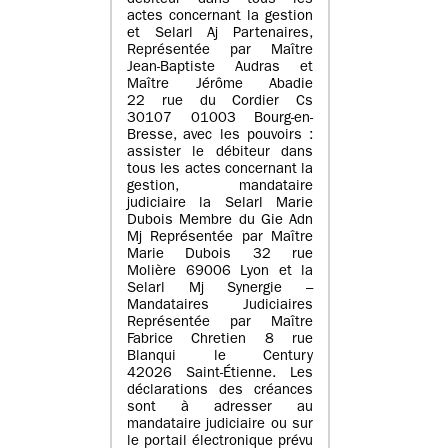
débiteur dans tous les
actes concernant la gestion
et Selarl Aj Partenaires,
Représentée par Maître
Jean-Baptiste Audras et
Maître Jérôme Abadie
22 rue du Cordier Cs
30107 01003 Bourg-en-
Bresse, avec les pouvoirs :
assister le débiteur dans
tous les actes concernant la
gestion, mandataire
judiciaire la Selarl Marie
Dubois Membre du Gie Adn
Mj Représentée par Maître
Marie Dubois 32 rue
Molière 69006 Lyon et la
Selarl Mj Synergie –
Mandataires Judiciaires
Représentée par Maître
Fabrice Chretien 8 rue
Blanqui le Century
42026 Saint-Étienne. Les
déclarations des créances
sont à adresser au
mandataire judiciaire ou sur
le portail électronique prévu