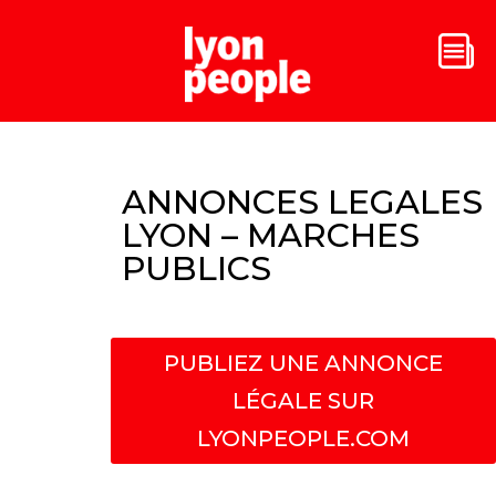
ANNONCES LEGALES
LYON – MARCHES
PUBLICS
PUBLIEZ UNE ANNONCE
LÉGALE SUR
LYONPEOPLE.COM