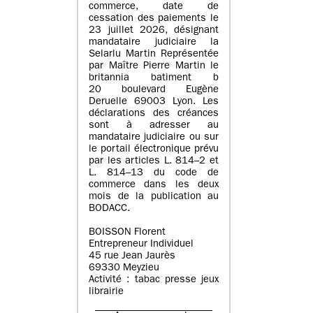
commerce, date de
cessation des paiements le
23 juillet 2026, désignant
mandataire judiciaire la
Selarlu Martin Représentée
par Maître Pierre Martin le
britannia batiment b
20 boulevard Eugène
Deruelle 69003 Lyon. Les
déclarations des créances
sont à adresser au
mandataire judiciaire ou sur
le portail électronique prévu
par les articles L. 814–2 et
L. 814–13 du code de
commerce dans les deux
mois de la publication au
BODACC.
BOISSON Florent
Entrepreneur Individuel
45 rue Jean Jaurès
69330 Meyzieu
Activité : tabac presse jeux
librairie