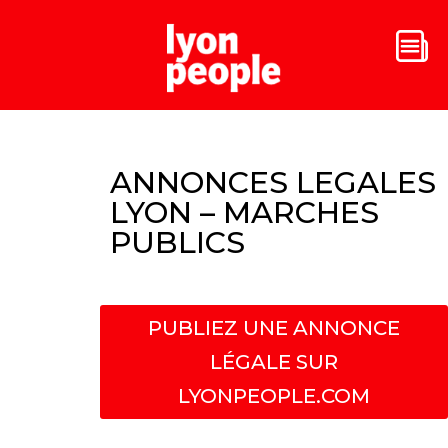
ANNONCES LEGALES
LYON – MARCHES
PUBLICS
PUBLIEZ UNE ANNONCE
LÉGALE SUR
LYONPEOPLE.COM