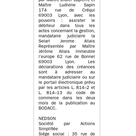
par Maître Didier Lapierre et
Maître Ludivine Sapin
174 rue de Créqui
69003 Lyon, avec les
pouvoirs : assister le
débiteur dans tous les
actes concernant la gestion,
mandataire judiciaire la
Selarl Jerome Allais
Représentée par Maître
Jérôme Allais immeuble
l’europe 62 rue de Bonnel
69003 Lyon. Les
déclarations des créances
sont à adresser au
mandataire judiciaire ou sur
le portail électronique prévu
par les articles L. 814–2 et
L. 814–13 du code de
commerce dans les deux
mois de la publication au
BODACC.
NEDSON
Société par Actions
Simplifiée
Siège social : 35 rue de