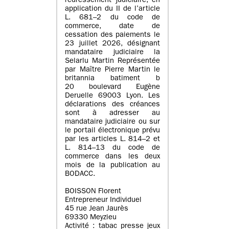
redressement judiciaire, en
application du II de l’article
L. 681–2 du code de
commerce, date de
cessation des paiements le
23 juillet 2026, désignant
mandataire judiciaire la
Selarlu Martin Représentée
par Maître Pierre Martin le
britannia batiment b
20 boulevard Eugène
Deruelle 69003 Lyon. Les
déclarations des créances
sont à adresser au
mandataire judiciaire ou sur
le portail électronique prévu
par les articles L. 814–2 et
L. 814–13 du code de
commerce dans les deux
mois de la publication au
BODACC.
BOISSON Florent
Entrepreneur Individuel
45 rue Jean Jaurès
69330 Meyzieu
Activité : tabac presse jeux