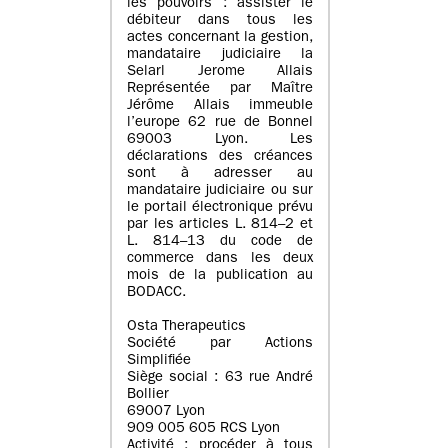
les pouvoirs : assister le
débiteur dans tous les
actes concernant la gestion,
mandataire judiciaire la
Selarl Jerome Allais
Représentée par Maître
Jérôme Allais immeuble
l’europe 62 rue de Bonnel
69003 Lyon. Les
déclarations des créances
sont à adresser au
mandataire judiciaire ou sur
le portail électronique prévu
par les articles L. 814–2 et
L. 814–13 du code de
commerce dans les deux
mois de la publication au
BODACC.
Osta Therapeutics
Société par Actions
Simplifiée
Siège social : 63 rue André
Bollier
69007 Lyon
909 005 605 RCS Lyon
Activité : procéder à tous