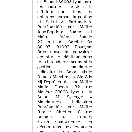
de Bonnel 69003 Lyon, avec
les pouvoirs : assister le
débiteur dans tous les
actes concernant la gestion
et Selarl Aj Partenaires,
Représentée par Maître
Jean-Baptiste Audras et
Maître Jérôme Abadie
22 rue du Cordier Cs
30107 01003 Bourg-en-
Bresse, avec les pouvoirs :
assister le débiteur dans
tous les actes concernant la
gestion, mandataire
judiciaire la Selarl Marie
Dubois Membre du Gie Adn
Mj Représentée par Maître
Marie Dubois 32 rue
Molière 69006 Lyon et la
Selarl Mj Synergie –
Mandataires Judiciaires
Représentée par Maître
Fabrice Chretien 8 rue
Blanqui le Century
42026 Saint-Étienne. Les
déclarations des créances