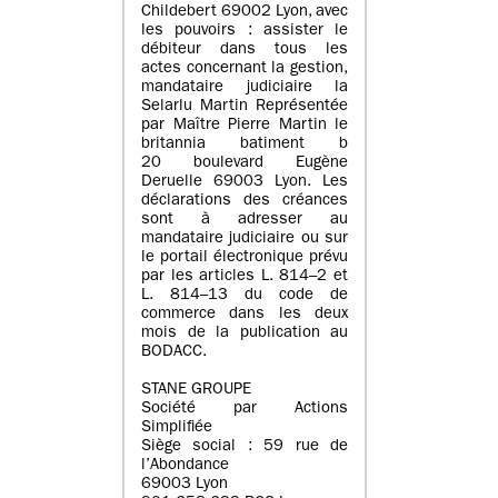
Childebert 69002 Lyon, avec
les pouvoirs : assister le
débiteur dans tous les
actes concernant la gestion,
mandataire judiciaire la
Selarlu Martin Représentée
par Maître Pierre Martin le
britannia batiment b
20 boulevard Eugène
Deruelle 69003 Lyon. Les
déclarations des créances
sont à adresser au
mandataire judiciaire ou sur
le portail électronique prévu
par les articles L. 814–2 et
L. 814–13 du code de
commerce dans les deux
mois de la publication au
BODACC.
STANE GROUPE
Société par Actions
Simplifiée
Siège social : 59 rue de
l’Abondance
69003 Lyon