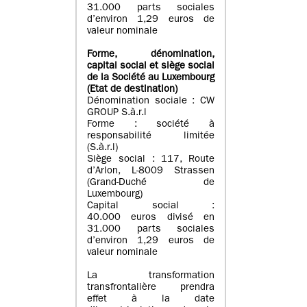
31.000 parts sociales
d’environ 1,29 euros de
valeur nominale
Forme, dénomination
,
capital social
et siège social
de la Société au Luxembourg
(Etat d
e destination
)
Dénomination sociale : CW
GROUP S.à.r.l
Forme : société à
responsabilité limitée
(S.à.r.l)
Siège social : 117, Route
d’Arlon, L-8009 Strassen
(Grand-Duché de
Luxembourg)
Capital social :
40.000 euros divisé en
31.000 parts sociales
d’environ 1,29 euros de
valeur nominale
La transformation
transfrontalière prendra
effet à la date