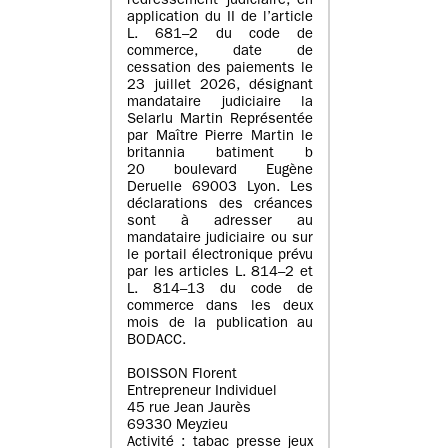
redressement judiciaire, en
application du II de l’article
L. 681–2 du code de
commerce, date de
cessation des paiements le
23 juillet 2026, désignant
mandataire judiciaire la
Selarlu Martin Représentée
par Maître Pierre Martin le
britannia batiment b
20 boulevard Eugène
Deruelle 69003 Lyon. Les
déclarations des créances
sont à adresser au
mandataire judiciaire ou sur
le portail électronique prévu
par les articles L. 814–2 et
L. 814–13 du code de
commerce dans les deux
mois de la publication au
BODACC.
BOISSON Florent
Entrepreneur Individuel
45 rue Jean Jaurès
69330 Meyzieu
Activité : tabac presse jeux