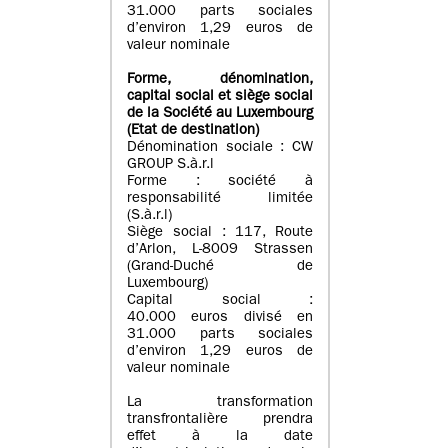
31.000 parts sociales
d’environ 1,29 euros de
valeur nominale
Forme, dénomination
,
capital social
et siège social
de la Société au Luxembourg
(Etat d
e destination
)
Dénomination sociale : CW
GROUP S.à.r.l
Forme : société à
responsabilité limitée
(S.à.r.l)
Siège social : 117, Route
d’Arlon, L-8009 Strassen
(Grand-Duché de
Luxembourg)
Capital social :
40.000 euros divisé en
31.000 parts sociales
d’environ 1,29 euros de
valeur nominale
La transformation
transfrontalière prendra
effet à la date