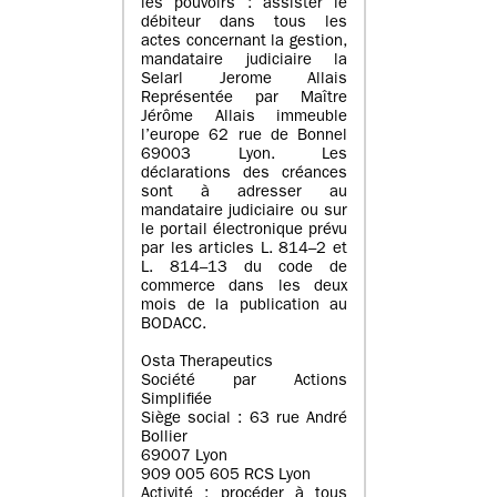
les pouvoirs : assister le
débiteur dans tous les
actes concernant la gestion,
mandataire judiciaire la
Selarl Jerome Allais
Représentée par Maître
Jérôme Allais immeuble
l’europe 62 rue de Bonnel
69003 Lyon. Les
déclarations des créances
sont à adresser au
mandataire judiciaire ou sur
le portail électronique prévu
par les articles L. 814–2 et
L. 814–13 du code de
commerce dans les deux
mois de la publication au
BODACC.
Osta Therapeutics
Société par Actions
Simplifiée
Siège social : 63 rue André
Bollier
69007 Lyon
909 005 605 RCS Lyon
Activité : procéder à tous