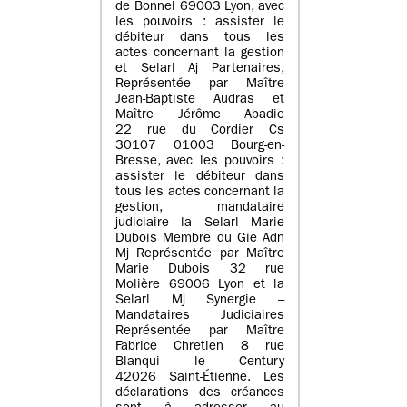
de Bonnel 69003 Lyon, avec
les pouvoirs : assister le
débiteur dans tous les
actes concernant la gestion
et Selarl Aj Partenaires,
Représentée par Maître
Jean-Baptiste Audras et
Maître Jérôme Abadie
22 rue du Cordier Cs
30107 01003 Bourg-en-
Bresse, avec les pouvoirs :
assister le débiteur dans
tous les actes concernant la
gestion, mandataire
judiciaire la Selarl Marie
Dubois Membre du Gie Adn
Mj Représentée par Maître
Marie Dubois 32 rue
Molière 69006 Lyon et la
Selarl Mj Synergie –
Mandataires Judiciaires
Représentée par Maître
Fabrice Chretien 8 rue
Blanqui le Century
42026 Saint-Étienne. Les
déclarations des créances