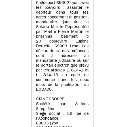
Childebert 69002 Lyon, avec
les pouvoirs : assister le
débiteur dans tous les
actes concernant la gestion,
mandataire judiciaire la
Selarlu Martin Représentée
par Maître Pierre Martin le
britannia batiment b
20 boulevard Eugène
Deruelle 69003 Lyon. Les
déclarations des créances
sont à adresser au
mandataire judiciaire ou sur
le portail électronique prévu
par les articles L. 814–2 et
L. 814–13 du code de
commerce dans les deux
mois de la publication au
BODACC.
STANE GROUPE
Société par Actions
Simplifiée
Siège social : 59 rue de
l’Abondance
69003 Lyon