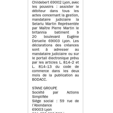
Childebert 69002 Lyon, avec
les pouvoirs : assister le
débiteur dans tous les
actes concernant la gestion,
mandataire judiciaire la
Selarlu Martin Représentée
par Maître Pierre Martin le
britannia batiment b
20 boulevard Eugène
Deruelle 69003 Lyon. Les
déclarations des créances
sont à adresser au
mandataire judiciaire ou sur
le portail électronique prévu
par les articles L. 814–2 et
L. 814–13 du code de
commerce dans les deux
mois de la publication au
BODACC.
STANE GROUPE
Société par Actions
Simplifiée
Siège social : 59 rue de
l’Abondance
69003 Lyon