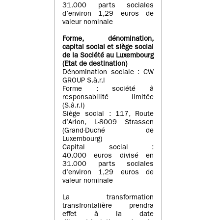
31.000 parts sociales
d’environ 1,29 euros de
valeur nominale
Forme, dénomination
,
capital social
et siège social
de la Société au Luxembourg
(Etat d
e destination
)
Dénomination sociale : CW
GROUP S.à.r.l
Forme : société à
responsabilité limitée
(S.à.r.l)
Siège social : 117, Route
d’Arlon, L-8009 Strassen
(Grand-Duché de
Luxembourg)
Capital social :
40.000 euros divisé en
31.000 parts sociales
d’environ 1,29 euros de
valeur nominale
La transformation
transfrontalière prendra
effet à la date