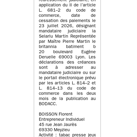
redressement judiciaire, en
application du II de l’article
L. 681–2 du code de
commerce, date de
cessation des paiements le
23 juillet 2026, désignant
mandataire judiciaire la
Selarlu Martin Représentée
par Maître Pierre Martin le
britannia batiment b
20 boulevard Eugène
Deruelle 69003 Lyon. Les
déclarations des créances
sont à adresser au
mandataire judiciaire ou sur
le portail électronique prévu
par les articles L. 814–2 et
L. 814–13 du code de
commerce dans les deux
mois de la publication au
BODACC.
BOISSON Florent
Entrepreneur Individuel
45 rue Jean Jaurès
69330 Meyzieu
Activité : tabac presse jeux