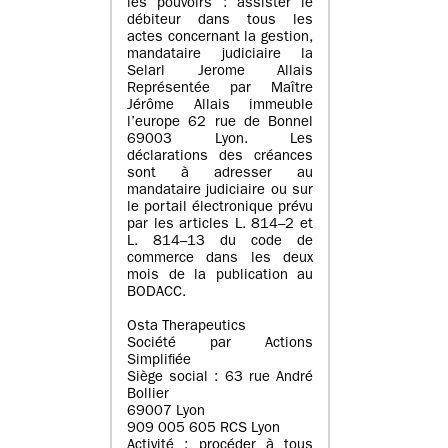
les pouvoirs : assister le
débiteur dans tous les
actes concernant la gestion,
mandataire judiciaire la
Selarl Jerome Allais
Représentée par Maître
Jérôme Allais immeuble
l’europe 62 rue de Bonnel
69003 Lyon. Les
déclarations des créances
sont à adresser au
mandataire judiciaire ou sur
le portail électronique prévu
par les articles L. 814–2 et
L. 814–13 du code de
commerce dans les deux
mois de la publication au
BODACC.
Osta Therapeutics
Société par Actions
Simplifiée
Siège social : 63 rue André
Bollier
69007 Lyon
909 005 605 RCS Lyon
Activité : procéder à tous