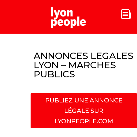
ANNONCES LEGALES
LYON – MARCHES
PUBLICS
PUBLIEZ UNE ANNONCE
LÉGALE SUR
LYONPEOPLE.COM