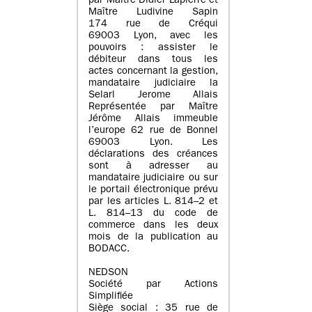
par Maître Didier Lapierre et
Maître Ludivine Sapin
174 rue de Créqui
69003 Lyon, avec les
pouvoirs : assister le
débiteur dans tous les
actes concernant la gestion,
mandataire judiciaire la
Selarl Jerome Allais
Représentée par Maître
Jérôme Allais immeuble
l’europe 62 rue de Bonnel
69003 Lyon. Les
déclarations des créances
sont à adresser au
mandataire judiciaire ou sur
le portail électronique prévu
par les articles L. 814–2 et
L. 814–13 du code de
commerce dans les deux
mois de la publication au
BODACC.
NEDSON
Société par Actions
Simplifiée
Siège social : 35 rue de