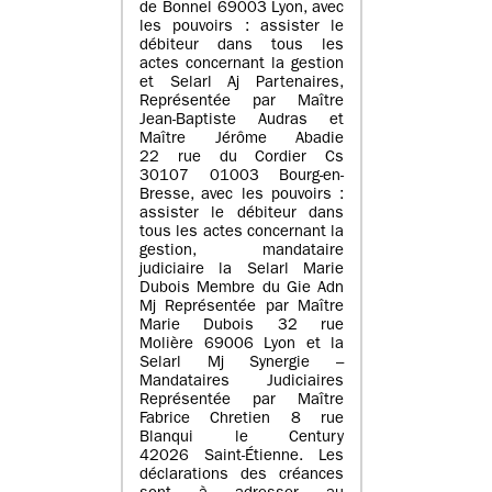
de Bonnel 69003 Lyon, avec
les pouvoirs : assister le
débiteur dans tous les
actes concernant la gestion
et Selarl Aj Partenaires,
Représentée par Maître
Jean-Baptiste Audras et
Maître Jérôme Abadie
22 rue du Cordier Cs
30107 01003 Bourg-en-
Bresse, avec les pouvoirs :
assister le débiteur dans
tous les actes concernant la
gestion, mandataire
judiciaire la Selarl Marie
Dubois Membre du Gie Adn
Mj Représentée par Maître
Marie Dubois 32 rue
Molière 69006 Lyon et la
Selarl Mj Synergie –
Mandataires Judiciaires
Représentée par Maître
Fabrice Chretien 8 rue
Blanqui le Century
42026 Saint-Étienne. Les
déclarations des créances