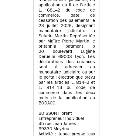
redressement judiciaire, en
application du II de l’article
L. 681–2 du code de
commerce, date de
cessation des paiements le
23 juillet 2026, désignant
mandataire judiciaire la
Selarlu Martin Représentée
par Maître Pierre Martin le
britannia batiment b
20 boulevard Eugène
Deruelle 69003 Lyon. Les
déclarations des créances
sont à adresser au
mandataire judiciaire ou sur
le portail électronique prévu
par les articles L. 814–2 et
L. 814–13 du code de
commerce dans les deux
mois de la publication au
BODACC.
BOISSON Florent
Entrepreneur Individuel
45 rue Jean Jaurès
69330 Meyzieu
Activité : tabac presse jeux