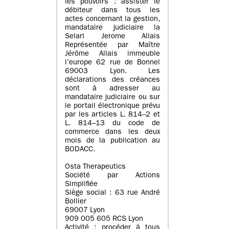
les pouvoirs : assister le
débiteur dans tous les
actes concernant la gestion,
mandataire judiciaire la
Selarl Jerome Allais
Représentée par Maître
Jérôme Allais immeuble
l’europe 62 rue de Bonnel
69003 Lyon. Les
déclarations des créances
sont à adresser au
mandataire judiciaire ou sur
le portail électronique prévu
par les articles L. 814–2 et
L. 814–13 du code de
commerce dans les deux
mois de la publication au
BODACC.
Osta Therapeutics
Société par Actions
Simplifiée
Siège social : 63 rue André
Bollier
69007 Lyon
909 005 605 RCS Lyon
Activité : procéder à tous