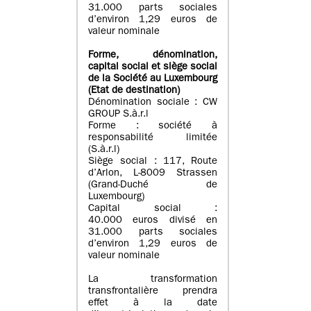
31.000 parts sociales
d’environ 1,29 euros de
valeur nominale
Forme, dénomination
,
capital social
et siège social
de la Société au Luxembourg
(Etat d
e destination
)
Dénomination sociale : CW
GROUP S.à.r.l
Forme : société à
responsabilité limitée
(S.à.r.l)
Siège social : 117, Route
d’Arlon, L-8009 Strassen
(Grand-Duché de
Luxembourg)
Capital social :
40.000 euros divisé en
31.000 parts sociales
d’environ 1,29 euros de
valeur nominale
La transformation
transfrontalière prendra
effet à la date