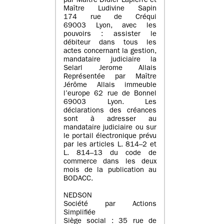
par Maître Didier Lapierre et
Maître Ludivine Sapin
174 rue de Créqui
69003 Lyon, avec les
pouvoirs : assister le
débiteur dans tous les
actes concernant la gestion,
mandataire judiciaire la
Selarl Jerome Allais
Représentée par Maître
Jérôme Allais immeuble
l’europe 62 rue de Bonnel
69003 Lyon. Les
déclarations des créances
sont à adresser au
mandataire judiciaire ou sur
le portail électronique prévu
par les articles L. 814–2 et
L. 814–13 du code de
commerce dans les deux
mois de la publication au
BODACC.
NEDSON
Société par Actions
Simplifiée
Siège social : 35 rue de