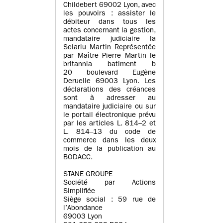
Childebert 69002 Lyon, avec
les pouvoirs : assister le
débiteur dans tous les
actes concernant la gestion,
mandataire judiciaire la
Selarlu Martin Représentée
par Maître Pierre Martin le
britannia batiment b
20 boulevard Eugène
Deruelle 69003 Lyon. Les
déclarations des créances
sont à adresser au
mandataire judiciaire ou sur
le portail électronique prévu
par les articles L. 814–2 et
L. 814–13 du code de
commerce dans les deux
mois de la publication au
BODACC.
STANE GROUPE
Société par Actions
Simplifiée
Siège social : 59 rue de
l’Abondance
69003 Lyon