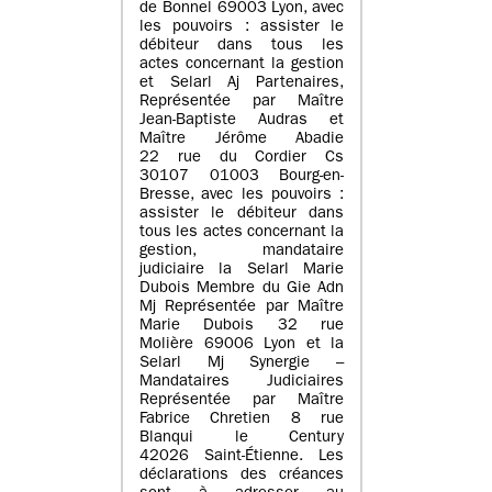
de Bonnel 69003 Lyon, avec
les pouvoirs : assister le
débiteur dans tous les
actes concernant la gestion
et Selarl Aj Partenaires,
Représentée par Maître
Jean-Baptiste Audras et
Maître Jérôme Abadie
22 rue du Cordier Cs
30107 01003 Bourg-en-
Bresse, avec les pouvoirs :
assister le débiteur dans
tous les actes concernant la
gestion, mandataire
judiciaire la Selarl Marie
Dubois Membre du Gie Adn
Mj Représentée par Maître
Marie Dubois 32 rue
Molière 69006 Lyon et la
Selarl Mj Synergie –
Mandataires Judiciaires
Représentée par Maître
Fabrice Chretien 8 rue
Blanqui le Century
42026 Saint-Étienne. Les
déclarations des créances