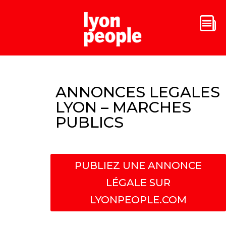
ANNONCES LEGALES
LYON – MARCHES
PUBLICS
PUBLIEZ UNE ANNONCE
LÉGALE SUR
LYONPEOPLE.COM