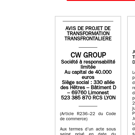
AVIS DE PROJET DE
TRANSFORMATION
TRANSFRONTALIERE
J
CW GROUP
Société à responsabilité
D
limitée
Au capital de 40.000
L
euros
p
Siège social : 330 allée
des Hêtres – Bâtiment D
r
– 69760 Limonest
d
523 385 870 RCS LYON
p
2
j
P
(Article R236–22 du Code
J
de commerce)
L
d
Aux termes d’un acte sous
seing privé en date du