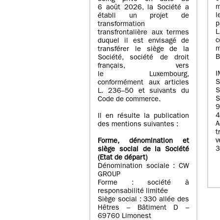
m
6 août 2026, la Société a
l
établi un projet de
p
transformation
transfrontalière aux termes
c
duquel il est envisagé de
m
transférer le siège de la
B
Société, société de droit
français, vers
I
le Luxembourg,
conformément aux articles
S
L. 236–50 et suivants du
S
Code de commerce.
9
4
Il en résulte la publication
A
des mentions suivantes :
t
Forme, dénomination et
3
siège social de la Société
(Etat
de départ
)
Dénomination sociale : CW
GROUP
Forme : société à
responsabilité limitée
Siège social : 330 allée des
Hêtres – Bâtiment D –
69760 Limonest