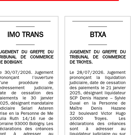
IMO TRANS
BTXA
UGEMENT DU GREFFE DU
JUGEMENT DU GREFFE DU
TRIBUNAL DE COMMERCE
TRIBUNAL DE COMMERCE
E BOBIGNY.
DE TROYES.
e 30/07/2026. Jugement
Le 28/07/2026. Jugement
rononçant l’ouverture
prononçant la liquidation
d’une procédure de
judiciaire, date de cessation
edressement judiciaire,
des paiements le 21 janvier
ate de cessation des
2025, désignant liquidateur
aiements le 30 janvier
SCP Denis Hazane – Sylvie
025, désignant mandataire
Duval en la Personne de
udiciaire Selarl Asteren
Maître Denis Hazane
rise en la Personne de Me
32 boulevard Victor Hugo
ulia Ruth 14/16 rue de
10000 Troyes. Les
orraine 93000 Bobigny. Les
déclarations des créances
éclarations des créances
sont à adresser au
sont à adresser au
liquidateur judiciaire ou sur