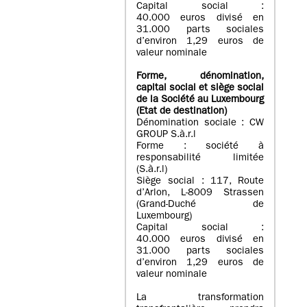
Capital social :
40.000 euros divisé en
31.000 parts sociales
d’environ 1,29 euros de
valeur nominale
Forme, dénomination
,
capital social
et siège social
de la Société au Luxembourg
(Etat d
e destination
)
Dénomination sociale : CW
GROUP S.à.r.l
Forme : société à
responsabilité limitée
(S.à.r.l)
Siège social : 117, Route
d’Arlon, L-8009 Strassen
(Grand-Duché de
Luxembourg)
Capital social :
40.000 euros divisé en
31.000 parts sociales
d’environ 1,29 euros de
valeur nominale
La transformation