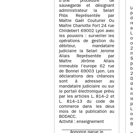
d’une procédure de
sauvegarde et désignant
L
administrateur la Selarl
p
Fhbx Représentée par
Maître Gaël Couturier Ou
r
Maître Charlotte Fort 24 rue
a
Childebert 69002 Lyon avec
les pouvoirs : surveiller les
opérations de gestion du
c
débiteur, mandataire
2
judiciaire la Selarl Jerome
m
Allais Représentée par
S
Maître Jérôme Allais
p
immeuble l’europe 62 rue
de Bonnel 69003 Lyon. Les
déclarations des créances
D
sont à adresser au
d
mandataire judiciaire ou sur
le portail électronique prévu
m
par les articles L. 814–2 et
l
L. 814–13 du code de
p
commerce dans les deux
mois de la publication au
c
BODACC.
m
Activité : enseignement
B
Annonce parue le