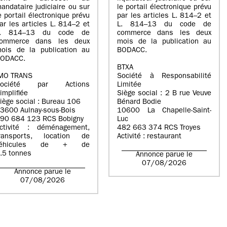
andataire judiciaire ou sur
le portail électronique prévu
e portail électronique prévu
par les articles L. 814–2 et
ar les articles L. 814–2 et
L. 814–13 du code de
L. 814–13 du code de
commerce dans les deux
ommerce dans les deux
mois de la publication au
ois de la publication au
BODACC.
ODACC.
BTXA
MO TRANS
Société à Responsabilité
Société par Actions
Limitée
implifiée
Siège social : 2 B rue Veuve
iège social : Bureau 106
Bénard Bodie
3600 Aulnay-sous-Bois
10600 La Chapelle-Saint-
90 684 123 RCS Bobigny
Luc
ctivité : déménagement,
482 663 374 RCS Troyes
ransports, location de
Activité : restaurant
véhicules de + de
.5 tonnes
Annonce parue le
07/08/2026
Annonce parue le
07/08/2026