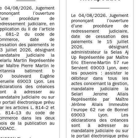
e 04/08/2026. Jugement
rononçant l’ouverture
Le 04/08/2026. Jugement
d’une procédure de
prononçant l’ouverture
edressement judiciaire, en
d’une procédure de
pplication du II de l’article
redressement judiciaire,
L. 681–2 du code de
date de cessation des
commerce, date de
paiements le 15 juillet
essation des paiements le
2026, désignant
3 juillet 2026, désignant
administrateur la Selas Aj
andataire judiciaire la
Up Représentée par Maître
elarlu Martin Représentée
Eric Etienne-Martin 57 rue
ar Maître Pierre Martin le
Servient 69003 Lyon, avec
britannia batiment b
les pouvoirs : assister le
20 boulevard Eugène
débiteur dans tous les
eruelle 69003 Lyon. Les
actes concernant la gestion,
éclarations des créances
mandataire judiciaire la
sont à adresser au
Selarl Jerome Allais
andataire judiciaire ou sur
Représentée par Maître
e portail électronique prévu
Jérôme Allais immeuble
ar les articles L. 814–2 et
l’europe 62 rue de Bonnel
L. 814–13 du code de
69003 Lyon. Les
ommerce dans les deux
déclarations des créances
ois de la publication au
sont à adresser au
ODACC.
mandataire judiciaire ou sur
le portail électronique prévu