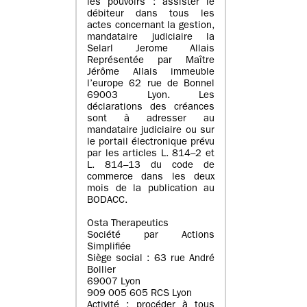
les pouvoirs : assister le
débiteur dans tous les
actes concernant la gestion,
mandataire judiciaire la
Selarl Jerome Allais
Représentée par Maître
Jérôme Allais immeuble
l’europe 62 rue de Bonnel
69003 Lyon. Les
déclarations des créances
sont à adresser au
mandataire judiciaire ou sur
le portail électronique prévu
par les articles L. 814–2 et
L. 814–13 du code de
commerce dans les deux
mois de la publication au
BODACC.
Osta Therapeutics
Société par Actions
Simplifiée
Siège social : 63 rue André
Bollier
69007 Lyon
909 005 605 RCS Lyon
Activité : procéder à tous