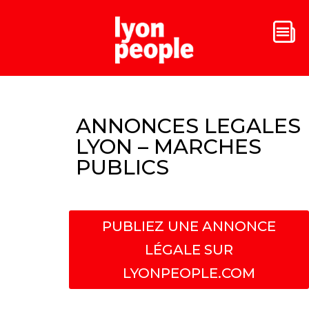
ANNONCES LEGALES
LYON – MARCHES
PUBLICS
PUBLIEZ UNE ANNONCE
LÉGALE SUR
LYONPEOPLE.COM