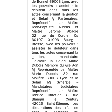
de Bonnel 69003 Lyon, avec
les pouvoirs : assister le
débiteur dans tous les
actes concernant la gestion
et Selarl Aj Partenaires,
Représentée par Maître
Jean-Baptiste Audras et
Maître Jérôme Abadie
22 rue du Cordier Cs
30107 01003 Bourg-en-
Bresse, avec les pouvoirs :
assister le débiteur dans
tous les actes concernant la
gestion, mandataire
judiciaire la Selarl Marie
Dubois Membre du Gie Adn
Mj Représentée par Maître
Marie Dubois 32 rue
Molière 69006 Lyon et la
Selarl Mj Synergie –
Mandataires Judiciaires
Représentée par Maître
Fabrice Chretien 8 rue
Blanqui le Century
42026 Saint-Étienne. Les
déclarations des créances