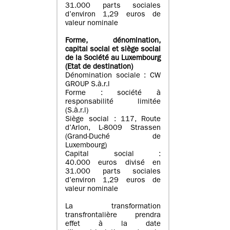
31.000 parts sociales
d’environ 1,29 euros de
valeur nominale
Forme, dénomination
,
capital social
et siège social
de la Société au Luxembourg
(Etat d
e destination
)
Dénomination sociale : CW
GROUP S.à.r.l
Forme : société à
responsabilité limitée
(S.à.r.l)
Siège social : 117, Route
d’Arlon, L-8009 Strassen
(Grand-Duché de
Luxembourg)
Capital social :
40.000 euros divisé en
31.000 parts sociales
d’environ 1,29 euros de
valeur nominale
La transformation
transfrontalière prendra
effet à la date