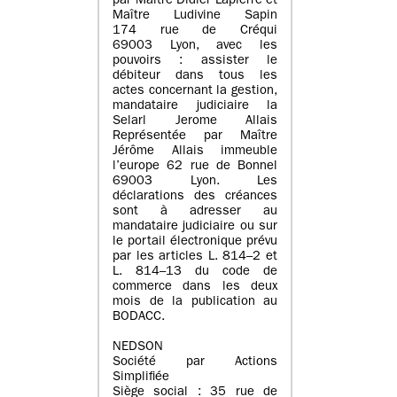
par Maître Didier Lapierre et
Maître Ludivine Sapin
174 rue de Créqui
69003 Lyon, avec les
pouvoirs : assister le
débiteur dans tous les
actes concernant la gestion,
mandataire judiciaire la
Selarl Jerome Allais
Représentée par Maître
Jérôme Allais immeuble
l’europe 62 rue de Bonnel
69003 Lyon. Les
déclarations des créances
sont à adresser au
mandataire judiciaire ou sur
le portail électronique prévu
par les articles L. 814–2 et
L. 814–13 du code de
commerce dans les deux
mois de la publication au
BODACC.
NEDSON
Société par Actions
Simplifiée
Siège social : 35 rue de