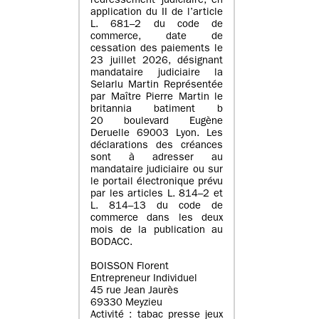
redressement judiciaire, en
application du II de l’article
L. 681–2 du code de
commerce, date de
cessation des paiements le
23 juillet 2026, désignant
mandataire judiciaire la
Selarlu Martin Représentée
par Maître Pierre Martin le
britannia batiment b
20 boulevard Eugène
Deruelle 69003 Lyon. Les
déclarations des créances
sont à adresser au
mandataire judiciaire ou sur
le portail électronique prévu
par les articles L. 814–2 et
L. 814–13 du code de
commerce dans les deux
mois de la publication au
BODACC.
BOISSON Florent
Entrepreneur Individuel
45 rue Jean Jaurès
69330 Meyzieu
Activité : tabac presse jeux