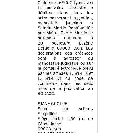
Childebert 69002 Lyon, avec
les pouvoirs : assister le
débiteur dans tous les
actes concernant la gestion,
mandataire judiciaire la
Selarlu Martin Représentée
par Maître Pierre Martin le
britannia batiment b
20 boulevard Eugène
Deruelle 69003 Lyon. Les
déclarations des créances
sont à adresser au
mandataire judiciaire ou sur
le portail électronique prévu
par les articles L. 814–2 et
L. 814–13 du code de
commerce dans les deux
mois de la publication au
BODACC.
STANE GROUPE
Société par Actions
Simplifiée
Siège social : 59 rue de
l’Abondance
69003 Lyon