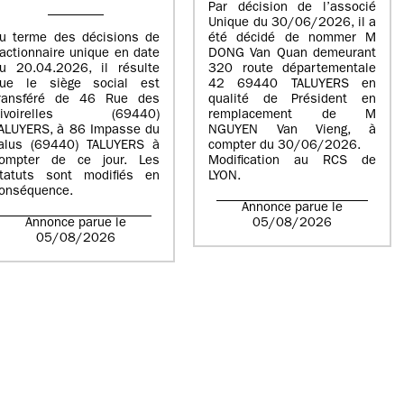
Par décision de l’associé
Unique du 30/06/2026, il a
u terme des décisions de
été décidé de nommer M
’actionnaire unique en date
DONG Van Quan demeurant
u 20.04.2026, il résulte
320 route départementale
ue le siège social est
42 69440 TALUYERS en
ransféré de 46 Rue des
qualité de Président en
Rivoirelles (69440)
remplacement de M
ALUYERS, à 86 Impasse du
NGUYEN Van Vieng, à
alus (69440) TALUYERS à
compter du 30/06/2026.
ompter de ce jour. Les
Modification au RCS de
tatuts sont modifiés en
LYON.
onséquence.
Annonce parue le
Annonce parue le
05/08/2026
05/08/2026