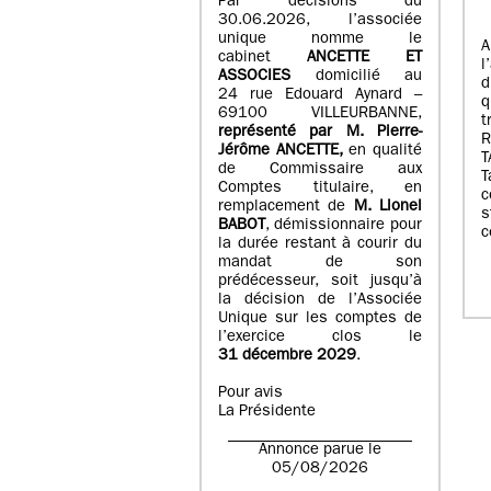
Par décisions du
30.06.2026, l’associée
unique nomme le
A
cabinet
ANCETTE ET
l
ASSOCIES
domicilié au
d
24 rue Edouard Aynard –
q
69100 VILLEURBANNE,
t
r
eprésenté par M
.
Pierre
-
Jérôme ANCETTE,
en qualité
T
de Commissaire aux
T
Comptes titulaire, en
c
remplacement de
M
.
Lionel
s
BABOT
, démissionnaire pour
c
la durée restant à courir du
mandat de son
prédécesseur, soit jusqu’à
la décision de l’Associée
Unique sur les comptes de
l’exercice clos le
31 décembre 2029
.
Pour avis
La Présidente
Annonce parue le
05/08/2026