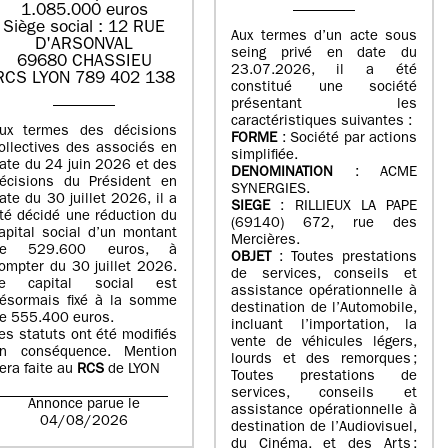
1.085.000 euros
Siège social : 12 RUE
Aux termes d’un acte sous
D'ARSONVAL
seing privé en date du
69680 CHASSIEU
23.07.2026, il a été
RCS LYON 789 402 138
constitué une société
présentant les
caractéristiques suivantes :
ux termes des décisions
FORME
: Société par actions
ollectives des associés en
simplifiée.
ate du 24 juin 2026 et des
DENOMINATION
: ACME
écisions du Président en
SYNERGIES.
ate du 30 juillet 2026, il a
SIEGE
: RILLIEUX LA PAPE
té décidé une réduction du
(69140) 672, rue des
apital social d’un montant
Mercières.
de 529.600 euros, à
OBJET
: Toutes prestations
ompter du 30 juillet 2026.
de services, conseils et
e capital social est
assistance opérationnelle à
ésormais fixé à la somme
destination de l’Automobile,
e 555.400 euros.
incluant l’importation, la
es statuts ont été modifiés
vente de véhicules légers,
n conséquence. Mention
lourds et des remorques ;
era faite au
RCS
de LYON
Toutes prestations de
services, conseils et
Annonce parue le
assistance opérationnelle à
04/08/2026
destination de l’Audiovisuel,
du Cinéma, et des Arts ;