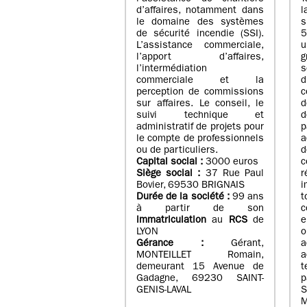
d’affaires, notamment dans
l
le domaine des systèmes
de sécurité incendie (SSI).
5
L’assistance commerciale,
u
l’apport d’affaires,
g
l’intermédiation
s
commerciale et la
d
perception de commissions
c
sur affaires. Le conseil, le
d
suivi technique et
d
administratif de projets pour
p
le compte de professionnels
a
ou de particuliers.
Capital social :
3000 euros
Siège social :
37 Rue Paul
Bovier, 69530 BRIGNAIS
i
Durée de la société :
99
ans
t
à partir de son
c
immatriculation
au
RCS
de
e
LYON
o
Gérance :
Gérant,
a
MONTEILLET Romain,
a
demeurant 15 Avenue de
Gadagne, 69230 SAINT-
p
GENIS-LAVAL
S
M