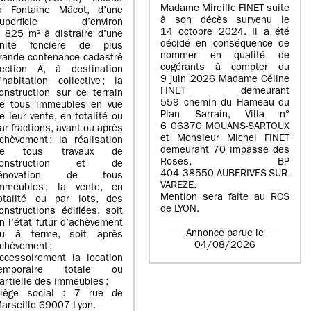
Madame Mireille FINET suite
a Fontaine Mâcot, d’une
à son décès survenu le
superficie d’environ
14 octobre 2024. Il a été
 825 m² à distraire d’une
décidé en conséquence de
nité foncière de plus
nommer en qualité de
rande contenance cadastré
cogérants à compter du
ection A, à destination
9 juin 2026 Madame Céline
’habitation collective ; la
FINET demeurant
onstruction sur ce terrain
559 chemin du Hameau du
e tous immeubles en vue
Plan Sarrain, Villa n°
e leur vente, en totalité ou
6 06370 MOUANS-SARTOUX
ar fractions, avant ou après
et Monsieur Michel FINET
chèvement ; la réalisation
demeurant 70 impasse des
de tous travaux de
Roses, BP
construction et de
404 38550 AUBERIVES-SUR-
rénovation de tous
VAREZE.
mmeubles ; la vente, en
Mention sera faite au RCS
otalité ou par lots, des
de LYON.
onstructions édifiées, soit
n l’état futur d’achèvement
Annonce parue le
u à terme, soit après
04/08/2026
chèvement ;
ccessoirement la location
temporaire totale ou
artielle des immeubles ;
iège social : 7 rue de
arseille 69007 Lyon.