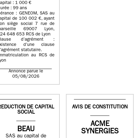
apital : 1 000 €
urée : 99 ans
érance : GENEOM, SAS au
apital de 100 002 €, ayant
on siège social 7 rue de
arseille 69007 Lyon,
24 648 653 RCS de Lyon
Clause d’agrément :
xistence d’une clause
’agrément statutaire.
mmatriculation au RCS de
yon
Annonce parue le
05/08/2026
REDUCTION DE CAPITAL
AVIS DE CONSTITUTION
SOCIAL
ACME
BEAU
SYNERGIES
SAS au capital de