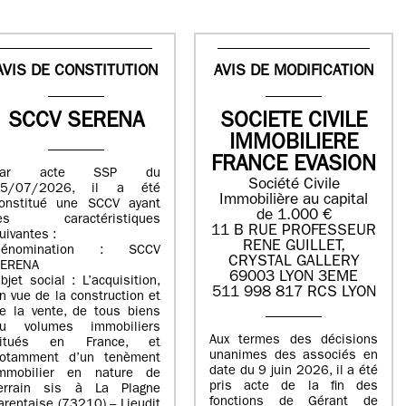
AVIS DE CONSTITUTION
AVIS DE MODIFICATION
SCCV SERENA
SOCIETE CIVILE
IMMOBILIERE
FRANCE EVASION
Par acte SSP du
Société Civile
15/07/2026, il a été
Immobilière au capital
onstitué une SCCV ayant
de 1.000 €
les caractéristiques
11 B RUE PROFESSEUR
uivantes :
RENE GUILLET,
Dénomination : SCCV
CRYSTAL GALLERY
ERENA
69003 LYON 3EME
bjet social : L’acquisition,
511 998 817 RCS LYON
n vue de la construction et
e la vente, de tous biens
u volumes immobiliers
Aux termes des décisions
situés en France, et
unanimes des associés en
otamment d’un tenèment
date du 9 juin 2026, il a été
mmobilier en nature de
pris acte de la fin des
errain sis à La Plagne
fonctions de Gérant de
arentaise (73210) – Lieudit