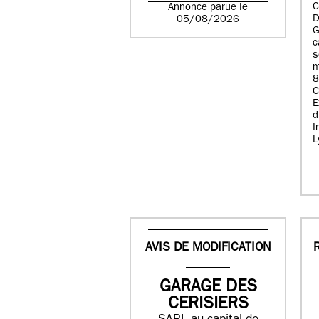
C
Annonce parue le
D
05/08/2026
G
c
s
m
8
E
d
I
L
AVIS DE MODIFICATION
GARAGE DES
CERISIERS