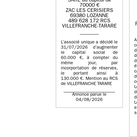
SARL au capital de
70000 €
ZAC LES CERISIERS
69380 LOZANNE
489 628 172 RCS
VILLEFRANCHE-TARARE
A
L’associé unique a décidé le
c
31/07/2026 d’augmenter
d
le capital social de
d
60.000 €, à compter du
d
même jour, par
é
incorportation de réserves,
c
le portant ainsi à
130.000 €. Mention au RCS
c
de VILLEFRANCHE TARARE
L
d
Annonce parue le
d
04/08/2026
L
e
s