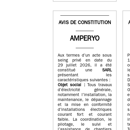
AVIS DE CONSTITUTION
AMPERYO
Aux termes d’un acte sous
seing privé en date du
29 juillet 2026, il a été
c
constitué
une
SARL
présentant les
s
caractéristiques suivantes :
Objet social :
Tous travaux
S
d’électricité générale,
O
notamment l’installation, la
e
maintenance, le dépannage
d
et la mise en conformité
o
d’installations électriques
courant fort et courant
n
faible. La coordination, le
i
pilotage, le suivi et
t
l’assistance de chantiers
T