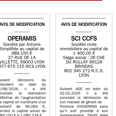
AVIS DE MODIFICATION
AVIS DE MODIFICATION
OPERAMIS
SCI CCFS
Société par Actions
Société civile
Simplifiée au capital de
immobilière au capital de
989.150 €
1 400,00 €
27 RUE DE LA
Siège social : 26 CHE
VILLETTE, 69003 LYON
DU RULLAY 69126
977 675 115 RCS LYON
BRINDAS
802 345 272 R.C.S.
LYON
suivant décisions du
Président en date du
5/08/2026, il a été
Suivant AGE en date du
onstaté la réalisation
02.02.2025 il a été
éfinitive de l’augmentation
constaté la démission de
e capital en numéraire d’un
son mandat de gérant de
montant de 96.084 €,
Florence JOSSERAND sans
ortant le capital social de
qu’il soit procédé à son
89.150 € à 1.085.234 €.
remplacement. Dépôt légal