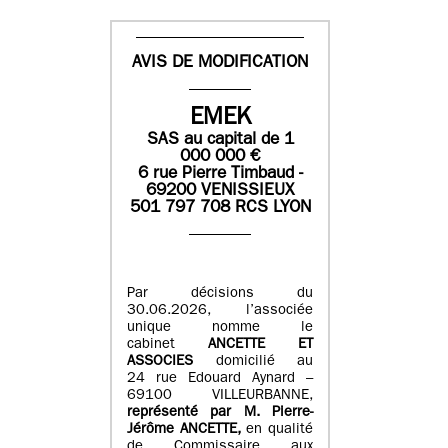
AVIS DE MODIFICATION
EMEK
SAS
au capital de
1
0
00 000
€
6 rue Pierre Timbaud -
69200 VENISSIEUX
501 797 708 RCS LYON
Par décisions du
30.06.2026, l’associée
unique nomme le
cabinet
ANCETTE ET
ASSOCIES
domicilié au
24 rue Edouard Aynard –
69100 VILLEURBANNE,
r
eprésenté par M
.
Pierre
-
Jérôme ANCETTE,
en qualité
de Commissaire aux