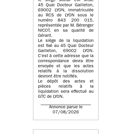
le siège social est situé
45 Quai Docteur Gailleton,
69002 LYON
, immatriculée
au
RCS de LYON sous le
numéro 843 200 015
,
représentée par
M. Bérenger
NICOT
, en sa qualité de
Gérant.
Le siège de la liquidation
est fixé au
45 Quai Docteur
Gailleton, 69002 LYON
.
C’est à cette adresse que la
correspondance devra être
envoyée et que les actes
relatifs à la dissolution
devront être notifiés.
Le dépôt des actes et
pièces relatifs à la
liquidation sera effectué au
GTC de
LYON
.
Annonce parue le
07/08/2026