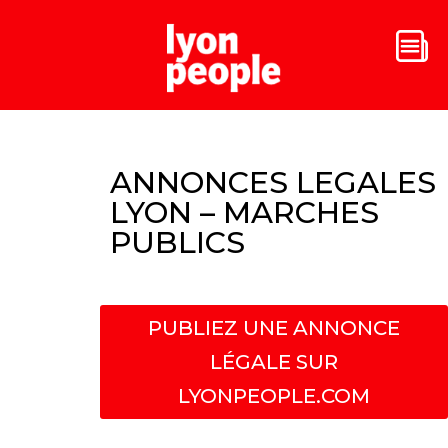
ANNONCES LEGALES
LYON – MARCHES
PUBLICS
PUBLIEZ UNE ANNONCE
LÉGALE SUR
LYONPEOPLE.COM