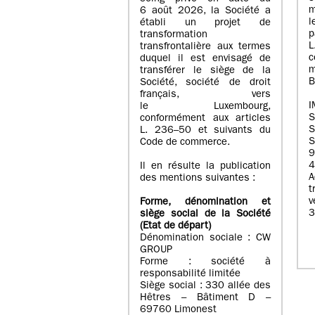
m
6 août 2026, la Société a
l
établi un projet de
p
transformation
transfrontalière aux termes
c
duquel il est envisagé de
m
transférer le siège de la
B
Société, société de droit
français, vers
I
le Luxembourg,
conformément aux articles
S
L. 236–50 et suivants du
S
Code de commerce.
9
4
Il en résulte la publication
A
des mentions suivantes :
t
Forme, dénomination et
3
siège social de la Société
(Etat
de départ
)
Dénomination sociale : CW
GROUP
Forme : société à
responsabilité limitée
Siège social : 330 allée des
Hêtres – Bâtiment D –
69760 Limonest