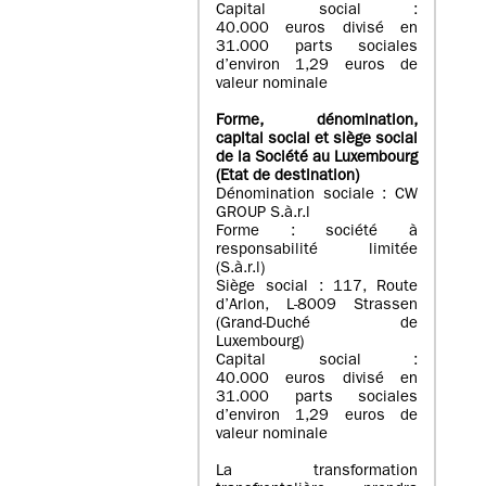
Capital social :
40.000 euros divisé en
31.000 parts sociales
d’environ 1,29 euros de
valeur nominale
Forme, dénomination
,
capital social
et siège social
de la Société au Luxembourg
(Etat d
e destination
)
Dénomination sociale : CW
GROUP S.à.r.l
Forme : société à
responsabilité limitée
(S.à.r.l)
Siège social : 117, Route
d’Arlon, L-8009 Strassen
(Grand-Duché de
Luxembourg)
Capital social :
40.000 euros divisé en
31.000 parts sociales
d’environ 1,29 euros de
valeur nominale
La transformation