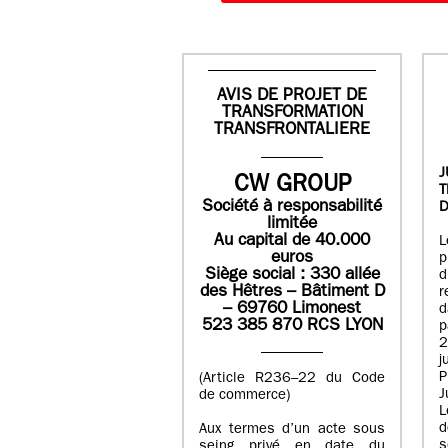
AVIS DE PROJET DE
TRANSFORMATION
TRANSFRONTALIERE
J
CW GROUP
Société à responsabilité
D
limitée
Au capital de 40.000
L
euros
p
Siège social : 330 allée
des Hêtres – Bâtiment D
r
– 69760 Limonest
d
523 385 870 RCS LYON
p
2
j
P
(Article R236–22 du Code
J
de commerce)
L
d
Aux termes d’un acte sous
seing privé en date du