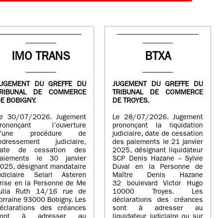
IMO TRANS
BTXA
UGEMENT DU GREFFE DU
JUGEMENT DU GREFFE DU
TRIBUNAL DE COMMERCE
TRIBUNAL DE COMMERCE
E BOBIGNY.
DE TROYES.
e 30/07/2026. Jugement
Le 28/07/2026. Jugement
rononçant l’ouverture
prononçant la liquidation
d’une procédure de
judiciaire, date de cessation
edressement judiciaire,
des paiements le 21 janvier
ate de cessation des
2025, désignant liquidateur
aiements le 30 janvier
SCP Denis Hazane – Sylvie
025, désignant mandataire
Duval en la Personne de
udiciaire Selarl Asteren
Maître Denis Hazane
rise en la Personne de Me
32 boulevard Victor Hugo
ulia Ruth 14/16 rue de
10000 Troyes. Les
orraine 93000 Bobigny. Les
déclarations des créances
éclarations des créances
sont à adresser au
sont à adresser au
liquidateur judiciaire ou sur