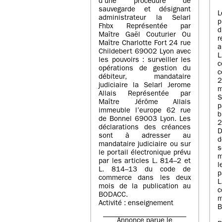
d’une procédure de
sauvegarde et désignant
L
administrateur la Selarl
p
Fhbx Représentée par
Maître Gaël Couturier Ou
r
Maître Charlotte Fort 24 rue
a
Childebert 69002 Lyon avec
les pouvoirs : surveiller les
opérations de gestion du
c
débiteur, mandataire
2
judiciaire la Selarl Jerome
m
Allais Représentée par
S
Maître Jérôme Allais
p
immeuble l’europe 62 rue
de Bonnel 69003 Lyon. Les
déclarations des créances
D
sont à adresser au
d
mandataire judiciaire ou sur
le portail électronique prévu
m
par les articles L. 814–2 et
l
L. 814–13 du code de
p
commerce dans les deux
mois de la publication au
c
BODACC.
m
Activité : enseignement
B
Annonce parue le