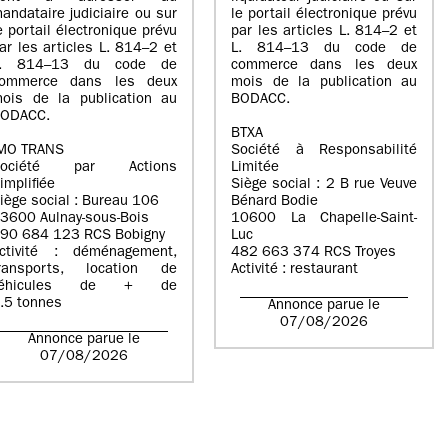
andataire judiciaire ou sur
le portail électronique prévu
e portail électronique prévu
par les articles L. 814–2 et
ar les articles L. 814–2 et
L. 814–13 du code de
L. 814–13 du code de
commerce dans les deux
ommerce dans les deux
mois de la publication au
ois de la publication au
BODACC.
ODACC.
BTXA
MO TRANS
Société à Responsabilité
Société par Actions
Limitée
implifiée
Siège social : 2 B rue Veuve
iège social : Bureau 106
Bénard Bodie
3600 Aulnay-sous-Bois
10600 La Chapelle-Saint-
90 684 123 RCS Bobigny
Luc
ctivité : déménagement,
482 663 374 RCS Troyes
ransports, location de
Activité : restaurant
véhicules de + de
.5 tonnes
Annonce parue le
07/08/2026
Annonce parue le
07/08/2026