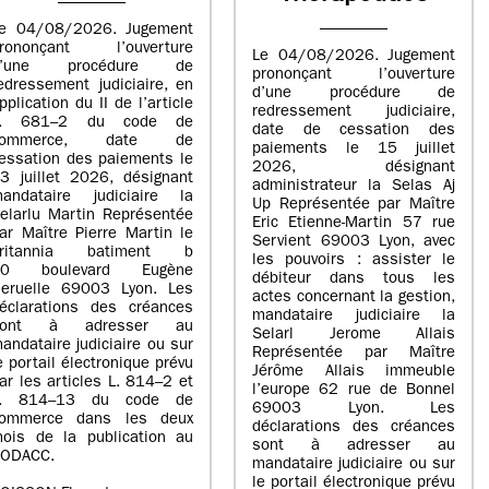
e 04/08/2026. Jugement
rononçant l’ouverture
Le 04/08/2026. Jugement
d’une procédure de
prononçant l’ouverture
edressement judiciaire, en
d’une procédure de
pplication du II de l’article
redressement judiciaire,
L. 681–2 du code de
date de cessation des
commerce, date de
paiements le 15 juillet
essation des paiements le
2026, désignant
3 juillet 2026, désignant
administrateur la Selas Aj
andataire judiciaire la
Up Représentée par Maître
elarlu Martin Représentée
Eric Etienne-Martin 57 rue
ar Maître Pierre Martin le
Servient 69003 Lyon, avec
britannia batiment b
les pouvoirs : assister le
20 boulevard Eugène
débiteur dans tous les
eruelle 69003 Lyon. Les
actes concernant la gestion,
éclarations des créances
mandataire judiciaire la
sont à adresser au
Selarl Jerome Allais
andataire judiciaire ou sur
Représentée par Maître
e portail électronique prévu
Jérôme Allais immeuble
ar les articles L. 814–2 et
l’europe 62 rue de Bonnel
L. 814–13 du code de
69003 Lyon. Les
ommerce dans les deux
déclarations des créances
ois de la publication au
sont à adresser au
ODACC.
mandataire judiciaire ou sur
le portail électronique prévu