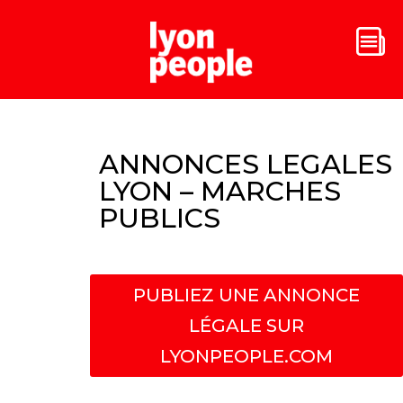
ANNONCES LEGALES
LYON – MARCHES
PUBLICS
PUBLIEZ UNE ANNONCE
LÉGALE SUR
LYONPEOPLE.COM