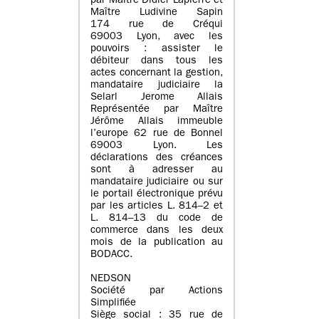
par Maître Didier Lapierre et
Maître Ludivine Sapin
174 rue de Créqui
69003 Lyon, avec les
pouvoirs : assister le
débiteur dans tous les
actes concernant la gestion,
mandataire judiciaire la
Selarl Jerome Allais
Représentée par Maître
Jérôme Allais immeuble
l’europe 62 rue de Bonnel
69003 Lyon. Les
déclarations des créances
sont à adresser au
mandataire judiciaire ou sur
le portail électronique prévu
par les articles L. 814–2 et
L. 814–13 du code de
commerce dans les deux
mois de la publication au
BODACC.
NEDSON
Société par Actions
Simplifiée
Siège social : 35 rue de