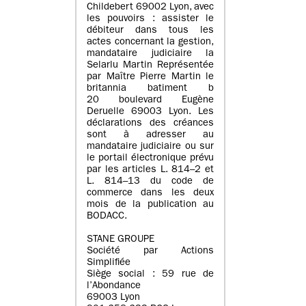
Childebert 69002 Lyon, avec
les pouvoirs : assister le
débiteur dans tous les
actes concernant la gestion,
mandataire judiciaire la
Selarlu Martin Représentée
par Maître Pierre Martin le
britannia batiment b
20 boulevard Eugène
Deruelle 69003 Lyon. Les
déclarations des créances
sont à adresser au
mandataire judiciaire ou sur
le portail électronique prévu
par les articles L. 814–2 et
L. 814–13 du code de
commerce dans les deux
mois de la publication au
BODACC.
STANE GROUPE
Société par Actions
Simplifiée
Siège social : 59 rue de
l’Abondance
69003 Lyon