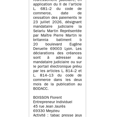
redressement judiciaire, en
application du II de l’article
L. 681–2 du code de
commerce, date de
cessation des paiements le
23 juillet 2026, désignant
mandataire judiciaire la
Selarlu Martin Représentée
par Maître Pierre Martin le
britannia batiment b
20 boulevard Eugène
Deruelle 69003 Lyon. Les
déclarations des créances
sont à adresser au
mandataire judiciaire ou sur
le portail électronique prévu
par les articles L. 814–2 et
L. 814–13 du code de
commerce dans les deux
mois de la publication au
BODACC.
BOISSON Florent
Entrepreneur Individuel
45 rue Jean Jaurès
69330 Meyzieu
Activité : tabac presse jeux