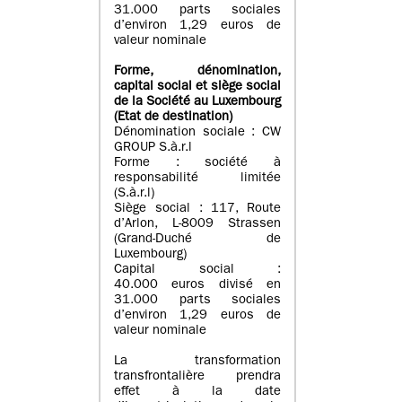
31.000 parts sociales
d’environ 1,29 euros de
valeur nominale
Forme, dénomination
,
capital social
et siège social
de la Société au Luxembourg
(Etat d
e destination
)
Dénomination sociale : CW
GROUP S.à.r.l
Forme : société à
responsabilité limitée
(S.à.r.l)
Siège social : 117, Route
d’Arlon, L-8009 Strassen
(Grand-Duché de
Luxembourg)
Capital social :
40.000 euros divisé en
31.000 parts sociales
d’environ 1,29 euros de
valeur nominale
La transformation
transfrontalière prendra
effet à la date