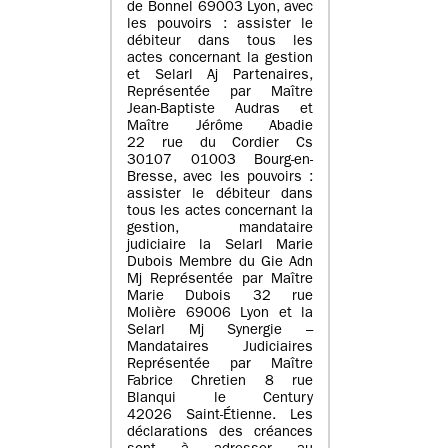
de Bonnel 69003 Lyon, avec
les pouvoirs : assister le
débiteur dans tous les
actes concernant la gestion
et Selarl Aj Partenaires,
Représentée par Maître
Jean-Baptiste Audras et
Maître Jérôme Abadie
22 rue du Cordier Cs
30107 01003 Bourg-en-
Bresse, avec les pouvoirs :
assister le débiteur dans
tous les actes concernant la
gestion, mandataire
judiciaire la Selarl Marie
Dubois Membre du Gie Adn
Mj Représentée par Maître
Marie Dubois 32 rue
Molière 69006 Lyon et la
Selarl Mj Synergie –
Mandataires Judiciaires
Représentée par Maître
Fabrice Chretien 8 rue
Blanqui le Century
42026 Saint-Étienne. Les
déclarations des créances