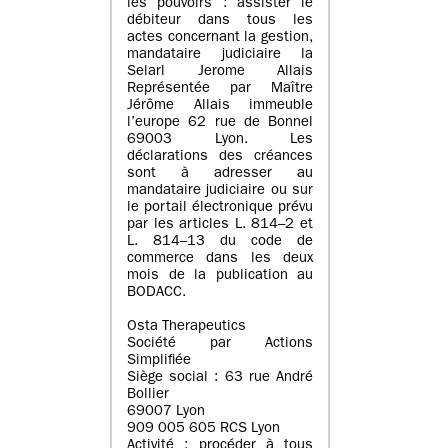
les pouvoirs : assister le
débiteur dans tous les
actes concernant la gestion,
mandataire judiciaire la
Selarl Jerome Allais
Représentée par Maître
Jérôme Allais immeuble
l’europe 62 rue de Bonnel
69003 Lyon. Les
déclarations des créances
sont à adresser au
mandataire judiciaire ou sur
le portail électronique prévu
par les articles L. 814–2 et
L. 814–13 du code de
commerce dans les deux
mois de la publication au
BODACC.
Osta Therapeutics
Société par Actions
Simplifiée
Siège social : 63 rue André
Bollier
69007 Lyon
909 005 605 RCS Lyon
Activité : procéder à tous