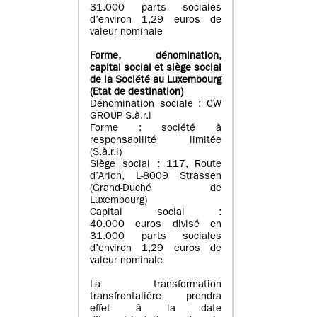
31.000 parts sociales
d’environ 1,29 euros de
valeur nominale
Forme, dénomination
,
capital social
et siège social
de la Société au Luxembourg
(Etat d
e destination
)
Dénomination sociale : CW
GROUP S.à.r.l
Forme : société à
responsabilité limitée
(S.à.r.l)
Siège social : 117, Route
d’Arlon, L-8009 Strassen
(Grand-Duché de
Luxembourg)
Capital social :
40.000 euros divisé en
31.000 parts sociales
d’environ 1,29 euros de
valeur nominale
La transformation
transfrontalière prendra
effet à la date