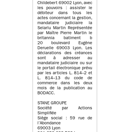
Childebert 69002 Lyon, avec
les pouvoirs : assister le
débiteur dans tous les
actes concernant la gestion,
mandataire judiciaire la
Selarlu Martin Représentée
par Maître Pierre Martin le
britannia batiment b
20 boulevard Eugène
Deruelle 69003 Lyon. Les
déclarations des créances
sont à adresser au
mandataire judiciaire ou sur
le portail électronique prévu
par les articles L. 814–2 et
L. 814–13 du code de
commerce dans les deux
mois de la publication au
BODACC.
STANE GROUPE
Société par Actions
Simplifiée
Siège social : 59 rue de
l’Abondance
69003 Lyon