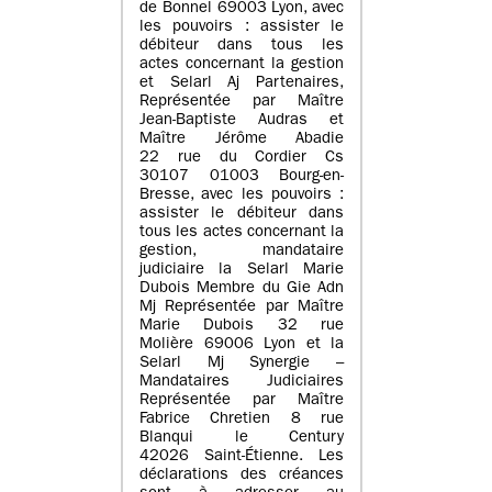
de Bonnel 69003 Lyon, avec
les pouvoirs : assister le
débiteur dans tous les
actes concernant la gestion
et Selarl Aj Partenaires,
Représentée par Maître
Jean-Baptiste Audras et
Maître Jérôme Abadie
22 rue du Cordier Cs
30107 01003 Bourg-en-
Bresse, avec les pouvoirs :
assister le débiteur dans
tous les actes concernant la
gestion, mandataire
judiciaire la Selarl Marie
Dubois Membre du Gie Adn
Mj Représentée par Maître
Marie Dubois 32 rue
Molière 69006 Lyon et la
Selarl Mj Synergie –
Mandataires Judiciaires
Représentée par Maître
Fabrice Chretien 8 rue
Blanqui le Century
42026 Saint-Étienne. Les
déclarations des créances