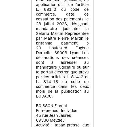
redressement judiciaire, en
application du II de l’article
L. 681–2 du code de
commerce, date de
cessation des paiements le
23 juillet 2026, désignant
mandataire judiciaire la
Selarlu Martin Représentée
par Maître Pierre Martin le
britannia batiment b
20 boulevard Eugène
Deruelle 69003 Lyon. Les
déclarations des créances
sont à adresser au
mandataire judiciaire ou sur
le portail électronique prévu
par les articles L. 814–2 et
L. 814–13 du code de
commerce dans les deux
mois de la publication au
BODACC.
BOISSON Florent
Entrepreneur Individuel
45 rue Jean Jaurès
69330 Meyzieu
Activité : tabac presse jeux