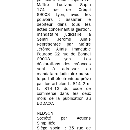
par Maître Didier Lapierre et
Maître Ludivine Sapin
174 rue de Créqui
69003 Lyon, avec les
pouvoirs : assister le
débiteur dans tous les
actes concernant la gestion,
mandataire judiciaire la
Selarl Jerome Allais
Représentée par Maître
Jérôme Allais immeuble
l’europe 62 rue de Bonnel
69003 Lyon. Les
déclarations des créances
sont à adresser au
mandataire judiciaire ou sur
le portail électronique prévu
par les articles L. 814–2 et
L. 814–13 du code de
commerce dans les deux
mois de la publication au
BODACC.
NEDSON
Société par Actions
Simplifiée
Siège social : 35 rue de