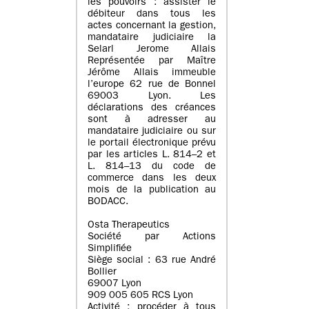
les pouvoirs : assister le
débiteur dans tous les
actes concernant la gestion,
mandataire judiciaire la
Selarl Jerome Allais
Représentée par Maître
Jérôme Allais immeuble
l’europe 62 rue de Bonnel
69003 Lyon. Les
déclarations des créances
sont à adresser au
mandataire judiciaire ou sur
le portail électronique prévu
par les articles L. 814–2 et
L. 814–13 du code de
commerce dans les deux
mois de la publication au
BODACC.
Osta Therapeutics
Société par Actions
Simplifiée
Siège social : 63 rue André
Bollier
69007 Lyon
909 005 605 RCS Lyon
Activité : procéder à tous