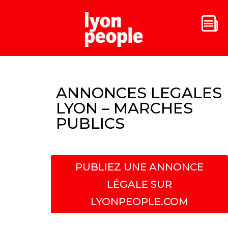
ANNONCES LEGALES
LYON – MARCHES
PUBLICS
PUBLIEZ UNE ANNONCE
LÉGALE SUR
LYONPEOPLE.COM