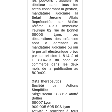
les pouvoirs : assister le
débiteur dans tous les
actes concernant la gestion,
mandataire judiciaire la
Selarl Jerome Allais
Représentée par Maître
Jérôme Allais immeuble
l’europe 62 rue de Bonnel
69003 Lyon. Les
déclarations des créances
sont à adresser au
mandataire judiciaire ou sur
le portail électronique prévu
par les articles L. 814–2 et
L. 814–13 du code de
commerce dans les deux
mois de la publication au
BODACC.
Osta Therapeutics
Société par Actions
Simplifiée
Siège social : 63 rue André
Bollier
69007 Lyon
909 005 605 RCS Lyon
Activité : procéder à tous