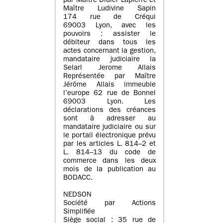
par Maître Didier Lapierre et
Maître Ludivine Sapin
174 rue de Créqui
69003 Lyon, avec les
pouvoirs : assister le
débiteur dans tous les
actes concernant la gestion,
mandataire judiciaire la
Selarl Jerome Allais
Représentée par Maître
Jérôme Allais immeuble
l’europe 62 rue de Bonnel
69003 Lyon. Les
déclarations des créances
sont à adresser au
mandataire judiciaire ou sur
le portail électronique prévu
par les articles L. 814–2 et
L. 814–13 du code de
commerce dans les deux
mois de la publication au
BODACC.
NEDSON
Société par Actions
Simplifiée
Siège social : 35 rue de