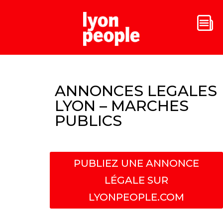
ANNONCES LEGALES
LYON – MARCHES
PUBLICS
PUBLIEZ UNE ANNONCE
LÉGALE SUR
LYONPEOPLE.COM