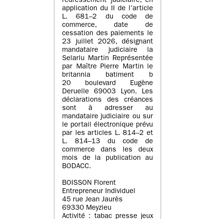
redressement judiciaire, en
application du II de l’article
L. 681–2 du code de
commerce, date de
cessation des paiements le
23 juillet 2026, désignant
mandataire judiciaire la
Selarlu Martin Représentée
par Maître Pierre Martin le
britannia batiment b
20 boulevard Eugène
Deruelle 69003 Lyon. Les
déclarations des créances
sont à adresser au
mandataire judiciaire ou sur
le portail électronique prévu
par les articles L. 814–2 et
L. 814–13 du code de
commerce dans les deux
mois de la publication au
BODACC.
BOISSON Florent
Entrepreneur Individuel
45 rue Jean Jaurès
69330 Meyzieu
Activité : tabac presse jeux