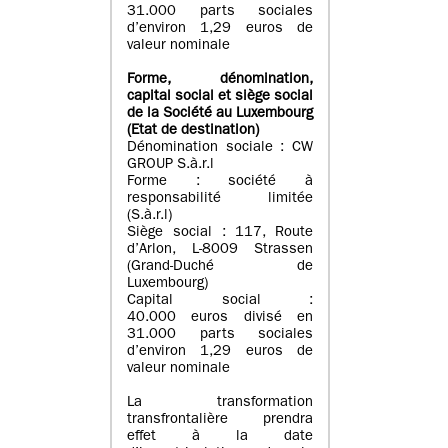
31.000 parts sociales
d’environ 1,29 euros de
valeur nominale
Forme, dénomination
,
capital social
et siège social
de la Société au Luxembourg
(Etat d
e destination
)
Dénomination sociale : CW
GROUP S.à.r.l
Forme : société à
responsabilité limitée
(S.à.r.l)
Siège social : 117, Route
d’Arlon, L-8009 Strassen
(Grand-Duché de
Luxembourg)
Capital social :
40.000 euros divisé en
31.000 parts sociales
d’environ 1,29 euros de
valeur nominale
La transformation
transfrontalière prendra
effet à la date