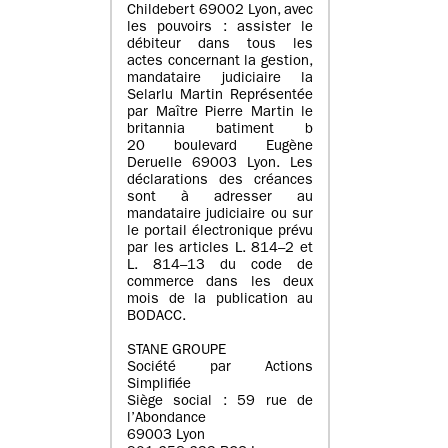
Childebert 69002 Lyon, avec
les pouvoirs : assister le
débiteur dans tous les
actes concernant la gestion,
mandataire judiciaire la
Selarlu Martin Représentée
par Maître Pierre Martin le
britannia batiment b
20 boulevard Eugène
Deruelle 69003 Lyon. Les
déclarations des créances
sont à adresser au
mandataire judiciaire ou sur
le portail électronique prévu
par les articles L. 814–2 et
L. 814–13 du code de
commerce dans les deux
mois de la publication au
BODACC.
STANE GROUPE
Société par Actions
Simplifiée
Siège social : 59 rue de
l’Abondance
69003 Lyon