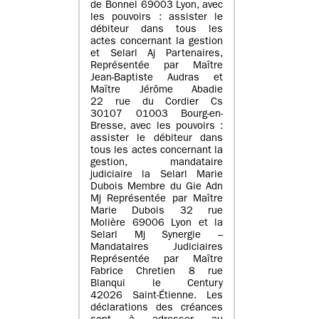
de Bonnel 69003 Lyon, avec
les pouvoirs : assister le
débiteur dans tous les
actes concernant la gestion
et Selarl Aj Partenaires,
Représentée par Maître
Jean-Baptiste Audras et
Maître Jérôme Abadie
22 rue du Cordier Cs
30107 01003 Bourg-en-
Bresse, avec les pouvoirs :
assister le débiteur dans
tous les actes concernant la
gestion, mandataire
judiciaire la Selarl Marie
Dubois Membre du Gie Adn
Mj Représentée par Maître
Marie Dubois 32 rue
Molière 69006 Lyon et la
Selarl Mj Synergie –
Mandataires Judiciaires
Représentée par Maître
Fabrice Chretien 8 rue
Blanqui le Century
42026 Saint-Étienne. Les
déclarations des créances