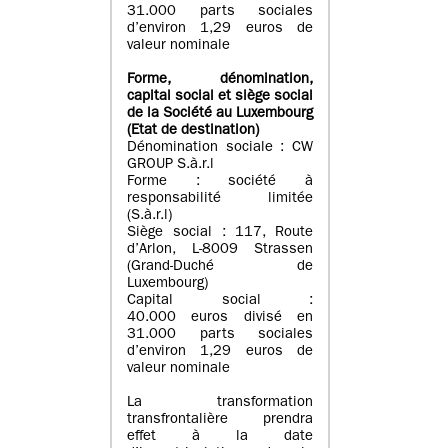
31.000 parts sociales
d’environ 1,29 euros de
valeur nominale
Forme, dénomination
,
capital social
et siège social
de la Société au Luxembourg
(Etat d
e destination
)
Dénomination sociale : CW
GROUP S.à.r.l
Forme : société à
responsabilité limitée
(S.à.r.l)
Siège social : 117, Route
d’Arlon, L-8009 Strassen
(Grand-Duché de
Luxembourg)
Capital social :
40.000 euros divisé en
31.000 parts sociales
d’environ 1,29 euros de
valeur nominale
La transformation
transfrontalière prendra
effet à la date