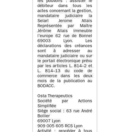
les pouvoirs : assister le
débiteur dans tous les
actes concernant la gestion,
mandataire judiciaire la
Selarl Jerome Allais
Représentée par Maître
Jérôme Allais immeuble
l’europe 62 rue de Bonnel
69003 Lyon. Les
déclarations des créances
sont à adresser au
mandataire judiciaire ou sur
le portail électronique prévu
par les articles L. 814–2 et
L. 814–13 du code de
commerce dans les deux
mois de la publication au
BODACC.
Osta Therapeutics
Société par Actions
Simplifiée
Siège social : 63 rue André
Bollier
69007 Lyon
909 005 605 RCS Lyon
Activité : procéder à tous