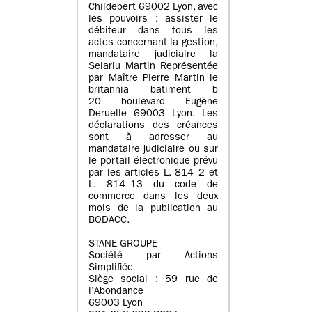
Childebert 69002 Lyon, avec
les pouvoirs : assister le
débiteur dans tous les
actes concernant la gestion,
mandataire judiciaire la
Selarlu Martin Représentée
par Maître Pierre Martin le
britannia batiment b
20 boulevard Eugène
Deruelle 69003 Lyon. Les
déclarations des créances
sont à adresser au
mandataire judiciaire ou sur
le portail électronique prévu
par les articles L. 814–2 et
L. 814–13 du code de
commerce dans les deux
mois de la publication au
BODACC.
STANE GROUPE
Société par Actions
Simplifiée
Siège social : 59 rue de
l’Abondance
69003 Lyon