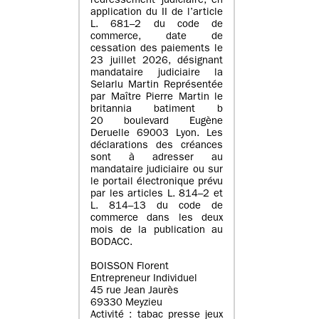
redressement judiciaire, en
application du II de l’article
L. 681–2 du code de
commerce, date de
cessation des paiements le
23 juillet 2026, désignant
mandataire judiciaire la
Selarlu Martin Représentée
par Maître Pierre Martin le
britannia batiment b
20 boulevard Eugène
Deruelle 69003 Lyon. Les
déclarations des créances
sont à adresser au
mandataire judiciaire ou sur
le portail électronique prévu
par les articles L. 814–2 et
L. 814–13 du code de
commerce dans les deux
mois de la publication au
BODACC.
BOISSON Florent
Entrepreneur Individuel
45 rue Jean Jaurès
69330 Meyzieu
Activité : tabac presse jeux