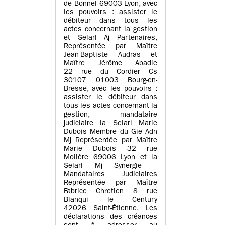
de Bonnel 69003 Lyon, avec
les pouvoirs : assister le
débiteur dans tous les
actes concernant la gestion
et Selarl Aj Partenaires,
Représentée par Maître
Jean-Baptiste Audras et
Maître Jérôme Abadie
22 rue du Cordier Cs
30107 01003 Bourg-en-
Bresse, avec les pouvoirs :
assister le débiteur dans
tous les actes concernant la
gestion, mandataire
judiciaire la Selarl Marie
Dubois Membre du Gie Adn
Mj Représentée par Maître
Marie Dubois 32 rue
Molière 69006 Lyon et la
Selarl Mj Synergie –
Mandataires Judiciaires
Représentée par Maître
Fabrice Chretien 8 rue
Blanqui le Century
42026 Saint-Étienne. Les
déclarations des créances