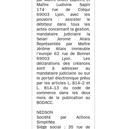
par Maître Didier Lapierre et
Maître Ludivine Sapin
174 rue de Créqui
69003 Lyon, avec les
pouvoirs : assister le
débiteur dans tous les
actes concernant la gestion,
mandataire judiciaire la
Selarl Jerome Allais
Représentée par Maître
Jérôme Allais immeuble
l’europe 62 rue de Bonnel
69003 Lyon. Les
déclarations des créances
sont à adresser au
mandataire judiciaire ou sur
le portail électronique prévu
par les articles L. 814–2 et
L. 814–13 du code de
commerce dans les deux
mois de la publication au
BODACC.
NEDSON
Société par Actions
Simplifiée
Siège social : 35 rue de