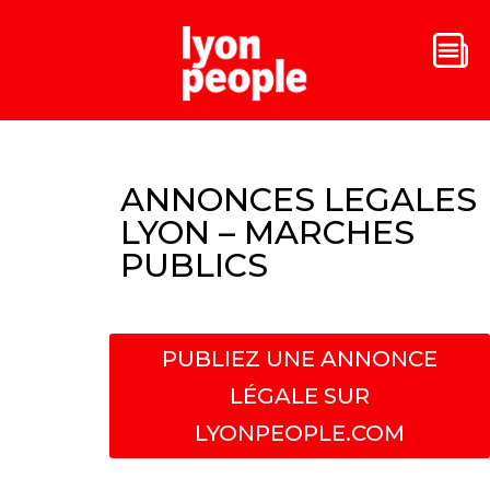
ANNONCES LEGALES
LYON – MARCHES
PUBLICS
PUBLIEZ UNE ANNONCE
LÉGALE SUR
LYONPEOPLE.COM