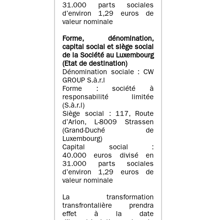
31.000 parts sociales
d’environ 1,29 euros de
valeur nominale
Forme, dénomination
,
capital social
et siège social
de la Société au Luxembourg
(Etat d
e destination
)
Dénomination sociale : CW
GROUP S.à.r.l
Forme : société à
responsabilité limitée
(S.à.r.l)
Siège social : 117, Route
d’Arlon, L-8009 Strassen
(Grand-Duché de
Luxembourg)
Capital social :
40.000 euros divisé en
31.000 parts sociales
d’environ 1,29 euros de
valeur nominale
La transformation
transfrontalière prendra
effet à la date