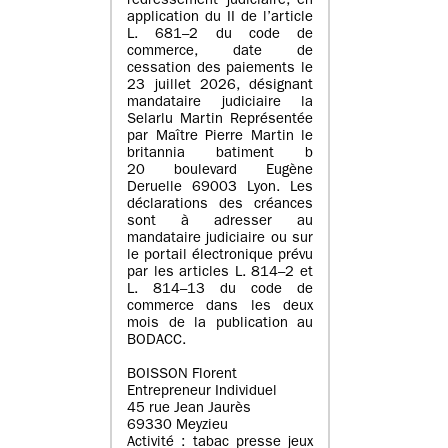
redressement judiciaire, en
application du II de l’article
L. 681–2 du code de
commerce, date de
cessation des paiements le
23 juillet 2026, désignant
mandataire judiciaire la
Selarlu Martin Représentée
par Maître Pierre Martin le
britannia batiment b
20 boulevard Eugène
Deruelle 69003 Lyon. Les
déclarations des créances
sont à adresser au
mandataire judiciaire ou sur
le portail électronique prévu
par les articles L. 814–2 et
L. 814–13 du code de
commerce dans les deux
mois de la publication au
BODACC.
BOISSON Florent
Entrepreneur Individuel
45 rue Jean Jaurès
69330 Meyzieu
Activité : tabac presse jeux