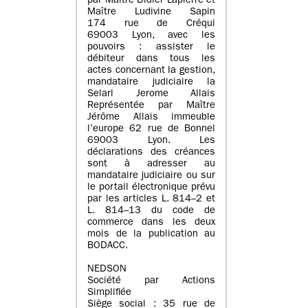
par Maître Didier Lapierre et
Maître Ludivine Sapin
174 rue de Créqui
69003 Lyon, avec les
pouvoirs : assister le
débiteur dans tous les
actes concernant la gestion,
mandataire judiciaire la
Selarl Jerome Allais
Représentée par Maître
Jérôme Allais immeuble
l’europe 62 rue de Bonnel
69003 Lyon. Les
déclarations des créances
sont à adresser au
mandataire judiciaire ou sur
le portail électronique prévu
par les articles L. 814–2 et
L. 814–13 du code de
commerce dans les deux
mois de la publication au
BODACC.
NEDSON
Société par Actions
Simplifiée
Siège social : 35 rue de