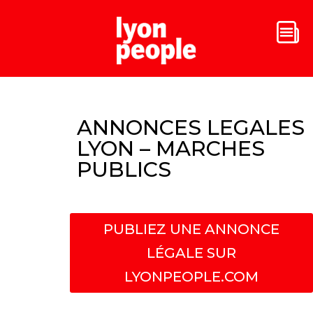
ANNONCES LEGALES
LYON – MARCHES
PUBLICS
PUBLIEZ UNE ANNONCE
LÉGALE SUR
LYONPEOPLE.COM