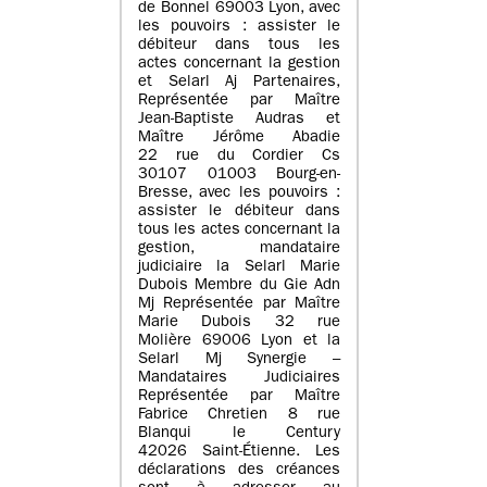
de Bonnel 69003 Lyon, avec
les pouvoirs : assister le
débiteur dans tous les
actes concernant la gestion
et Selarl Aj Partenaires,
Représentée par Maître
Jean-Baptiste Audras et
Maître Jérôme Abadie
22 rue du Cordier Cs
30107 01003 Bourg-en-
Bresse, avec les pouvoirs :
assister le débiteur dans
tous les actes concernant la
gestion, mandataire
judiciaire la Selarl Marie
Dubois Membre du Gie Adn
Mj Représentée par Maître
Marie Dubois 32 rue
Molière 69006 Lyon et la
Selarl Mj Synergie –
Mandataires Judiciaires
Représentée par Maître
Fabrice Chretien 8 rue
Blanqui le Century
42026 Saint-Étienne. Les
déclarations des créances