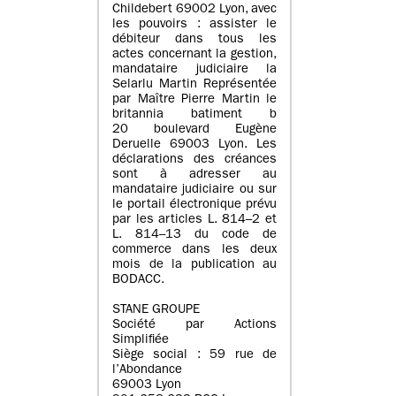
Childebert 69002 Lyon, avec
les pouvoirs : assister le
débiteur dans tous les
actes concernant la gestion,
mandataire judiciaire la
Selarlu Martin Représentée
par Maître Pierre Martin le
britannia batiment b
20 boulevard Eugène
Deruelle 69003 Lyon. Les
déclarations des créances
sont à adresser au
mandataire judiciaire ou sur
le portail électronique prévu
par les articles L. 814–2 et
L. 814–13 du code de
commerce dans les deux
mois de la publication au
BODACC.
STANE GROUPE
Société par Actions
Simplifiée
Siège social : 59 rue de
l’Abondance
69003 Lyon