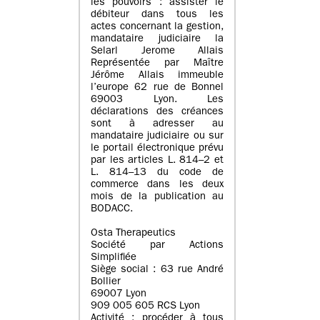
les pouvoirs : assister le
débiteur dans tous les
actes concernant la gestion,
mandataire judiciaire la
Selarl Jerome Allais
Représentée par Maître
Jérôme Allais immeuble
l’europe 62 rue de Bonnel
69003 Lyon. Les
déclarations des créances
sont à adresser au
mandataire judiciaire ou sur
le portail électronique prévu
par les articles L. 814–2 et
L. 814–13 du code de
commerce dans les deux
mois de la publication au
BODACC.
Osta Therapeutics
Société par Actions
Simplifiée
Siège social : 63 rue André
Bollier
69007 Lyon
909 005 605 RCS Lyon
Activité : procéder à tous