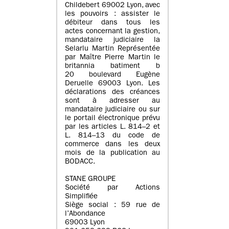
Childebert 69002 Lyon, avec
les pouvoirs : assister le
débiteur dans tous les
actes concernant la gestion,
mandataire judiciaire la
Selarlu Martin Représentée
par Maître Pierre Martin le
britannia batiment b
20 boulevard Eugène
Deruelle 69003 Lyon. Les
déclarations des créances
sont à adresser au
mandataire judiciaire ou sur
le portail électronique prévu
par les articles L. 814–2 et
L. 814–13 du code de
commerce dans les deux
mois de la publication au
BODACC.
STANE GROUPE
Société par Actions
Simplifiée
Siège social : 59 rue de
l’Abondance
69003 Lyon