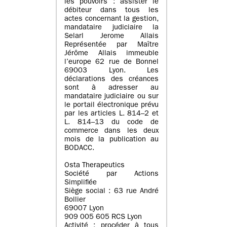
les pouvoirs : assister le
débiteur dans tous les
actes concernant la gestion,
mandataire judiciaire la
Selarl Jerome Allais
Représentée par Maître
Jérôme Allais immeuble
l’europe 62 rue de Bonnel
69003 Lyon. Les
déclarations des créances
sont à adresser au
mandataire judiciaire ou sur
le portail électronique prévu
par les articles L. 814–2 et
L. 814–13 du code de
commerce dans les deux
mois de la publication au
BODACC.
Osta Therapeutics
Société par Actions
Simplifiée
Siège social : 63 rue André
Bollier
69007 Lyon
909 005 605 RCS Lyon
Activité : procéder à tous