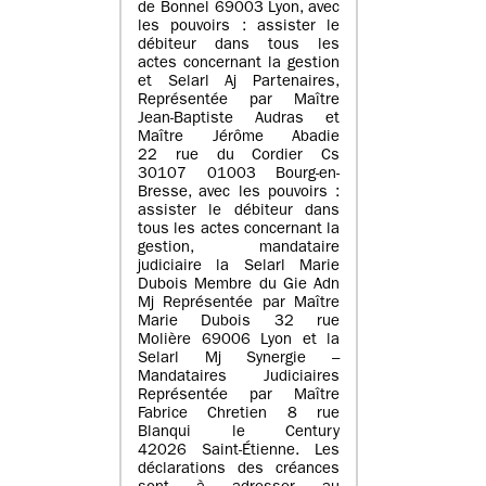
de Bonnel 69003 Lyon, avec
les pouvoirs : assister le
débiteur dans tous les
actes concernant la gestion
et Selarl Aj Partenaires,
Représentée par Maître
Jean-Baptiste Audras et
Maître Jérôme Abadie
22 rue du Cordier Cs
30107 01003 Bourg-en-
Bresse, avec les pouvoirs :
assister le débiteur dans
tous les actes concernant la
gestion, mandataire
judiciaire la Selarl Marie
Dubois Membre du Gie Adn
Mj Représentée par Maître
Marie Dubois 32 rue
Molière 69006 Lyon et la
Selarl Mj Synergie –
Mandataires Judiciaires
Représentée par Maître
Fabrice Chretien 8 rue
Blanqui le Century
42026 Saint-Étienne. Les
déclarations des créances