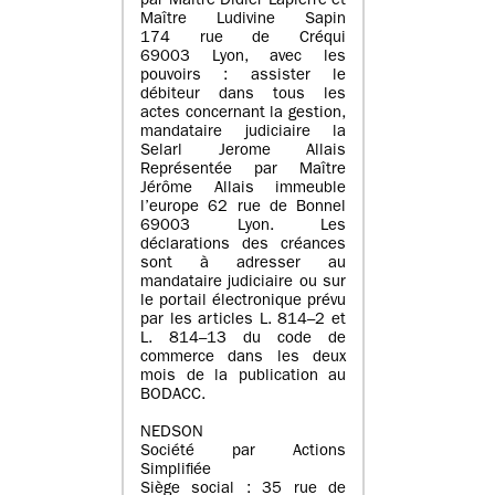
par Maître Didier Lapierre et
Maître Ludivine Sapin
174 rue de Créqui
69003 Lyon, avec les
pouvoirs : assister le
débiteur dans tous les
actes concernant la gestion,
mandataire judiciaire la
Selarl Jerome Allais
Représentée par Maître
Jérôme Allais immeuble
l’europe 62 rue de Bonnel
69003 Lyon. Les
déclarations des créances
sont à adresser au
mandataire judiciaire ou sur
le portail électronique prévu
par les articles L. 814–2 et
L. 814–13 du code de
commerce dans les deux
mois de la publication au
BODACC.
NEDSON
Société par Actions
Simplifiée
Siège social : 35 rue de