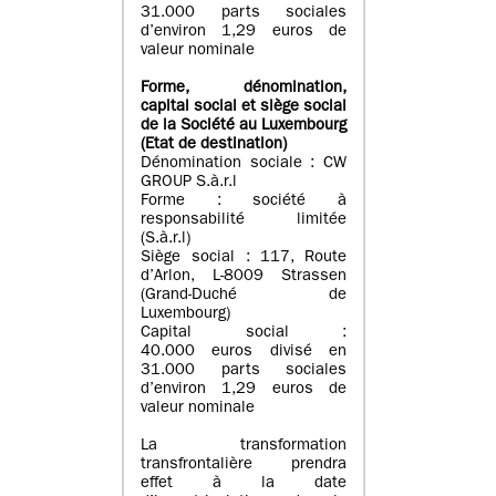
31.000 parts sociales
d’environ 1,29 euros de
valeur nominale
Forme, dénomination
,
capital social
et siège social
de la Société au Luxembourg
(Etat d
e destination
)
Dénomination sociale : CW
GROUP S.à.r.l
Forme : société à
responsabilité limitée
(S.à.r.l)
Siège social : 117, Route
d’Arlon, L-8009 Strassen
(Grand-Duché de
Luxembourg)
Capital social :
40.000 euros divisé en
31.000 parts sociales
d’environ 1,29 euros de
valeur nominale
La transformation
transfrontalière prendra
effet à la date