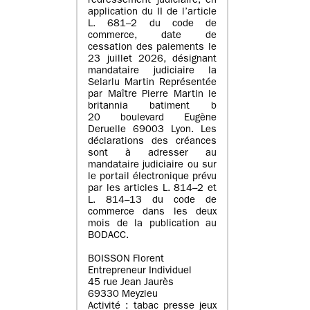
redressement judiciaire, en
application du II de l’article
L. 681–2 du code de
commerce, date de
cessation des paiements le
23 juillet 2026, désignant
mandataire judiciaire la
Selarlu Martin Représentée
par Maître Pierre Martin le
britannia batiment b
20 boulevard Eugène
Deruelle 69003 Lyon. Les
déclarations des créances
sont à adresser au
mandataire judiciaire ou sur
le portail électronique prévu
par les articles L. 814–2 et
L. 814–13 du code de
commerce dans les deux
mois de la publication au
BODACC.
BOISSON Florent
Entrepreneur Individuel
45 rue Jean Jaurès
69330 Meyzieu
Activité : tabac presse jeux