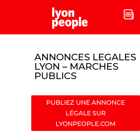
ANNONCES LEGALES
LYON – MARCHES
PUBLICS
PUBLIEZ UNE ANNONCE
LÉGALE SUR
LYONPEOPLE.COM