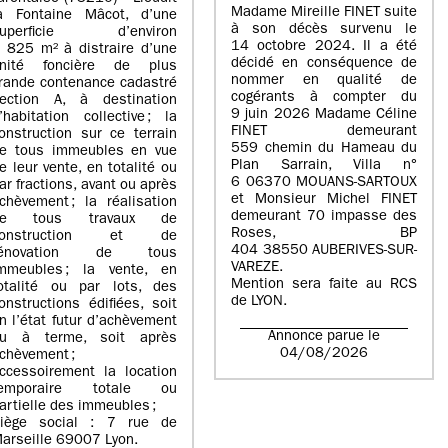
Madame Mireille FINET suite
a Fontaine Mâcot, d’une
à son décès survenu le
superficie d’environ
14 octobre 2024. Il a été
 825 m² à distraire d’une
décidé en conséquence de
nité foncière de plus
nommer en qualité de
rande contenance cadastré
cogérants à compter du
ection A, à destination
9 juin 2026 Madame Céline
’habitation collective ; la
FINET demeurant
onstruction sur ce terrain
559 chemin du Hameau du
e tous immeubles en vue
Plan Sarrain, Villa n°
e leur vente, en totalité ou
6 06370 MOUANS-SARTOUX
ar fractions, avant ou après
et Monsieur Michel FINET
chèvement ; la réalisation
demeurant 70 impasse des
de tous travaux de
Roses, BP
construction et de
404 38550 AUBERIVES-SUR-
rénovation de tous
VAREZE.
mmeubles ; la vente, en
Mention sera faite au RCS
otalité ou par lots, des
de LYON.
onstructions édifiées, soit
n l’état futur d’achèvement
Annonce parue le
u à terme, soit après
04/08/2026
chèvement ;
ccessoirement la location
temporaire totale ou
artielle des immeubles ;
iège social : 7 rue de
arseille 69007 Lyon.