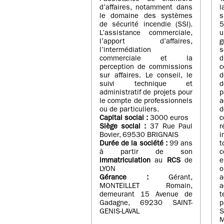
d’affaires, notamment dans
l
le domaine des systèmes
de sécurité incendie (SSI).
5
L’assistance commerciale,
u
l’apport d’affaires,
g
l’intermédiation
s
commerciale et la
d
perception de commissions
c
sur affaires. Le conseil, le
d
suivi technique et
d
administratif de projets pour
p
le compte de professionnels
a
ou de particuliers.
Capital social :
3000 euros
Siège social :
37 Rue Paul
Bovier, 69530 BRIGNAIS
i
Durée de la société :
99
ans
t
à partir de son
c
immatriculation
au
RCS
de
e
LYON
o
Gérance :
Gérant,
a
MONTEILLET Romain,
a
demeurant 15 Avenue de
Gadagne, 69230 SAINT-
p
GENIS-LAVAL
S
M