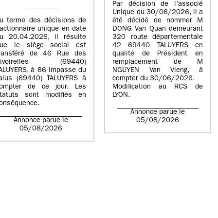
Par décision de l’associé
Unique du 30/06/2026, il a
u terme des décisions de
été décidé de nommer M
’actionnaire unique en date
DONG Van Quan demeurant
u 20.04.2026, il résulte
320 route départementale
ue le siège social est
42 69440 TALUYERS en
ransféré de 46 Rue des
qualité de Président en
Rivoirelles (69440)
remplacement de M
ALUYERS, à 86 Impasse du
NGUYEN Van Vieng, à
alus (69440) TALUYERS à
compter du 30/06/2026.
ompter de ce jour. Les
Modification au RCS de
tatuts sont modifiés en
LYON.
onséquence.
Annonce parue le
Annonce parue le
05/08/2026
05/08/2026