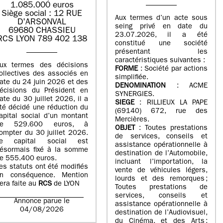
1.085.000 euros
Siège social : 12 RUE
Aux termes d’un acte sous
D'ARSONVAL
seing privé en date du
69680 CHASSIEU
23.07.2026, il a été
RCS LYON 789 402 138
constitué une société
présentant les
caractéristiques suivantes :
ux termes des décisions
FORME
: Société par actions
ollectives des associés en
simplifiée.
ate du 24 juin 2026 et des
DENOMINATION
: ACME
écisions du Président en
SYNERGIES.
ate du 30 juillet 2026, il a
SIEGE
: RILLIEUX LA PAPE
té décidé une réduction du
(69140) 672, rue des
apital social d’un montant
Mercières.
de 529.600 euros, à
OBJET
: Toutes prestations
ompter du 30 juillet 2026.
de services, conseils et
e capital social est
assistance opérationnelle à
ésormais fixé à la somme
destination de l’Automobile,
e 555.400 euros.
incluant l’importation, la
es statuts ont été modifiés
vente de véhicules légers,
n conséquence. Mention
lourds et des remorques ;
era faite au
RCS
de LYON
Toutes prestations de
services, conseils et
Annonce parue le
assistance opérationnelle à
04/08/2026
destination de l’Audiovisuel,
du Cinéma, et des Arts ;