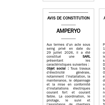
AVIS DE CONSTITUTION
AMPERYO
Aux termes d’un acte sous
seing privé en date du
29 juillet 2026, il a été
c
constitué
une
SARL
présentant les
s
caractéristiques suivantes :
Objet social :
Tous travaux
S
d’électricité générale,
O
notamment l’installation, la
e
maintenance, le dépannage
d
et la mise en conformité
o
d’installations électriques
courant fort et courant
n
faible. La coordination, le
i
pilotage, le suivi et
t
l’assistance de chantiers
T