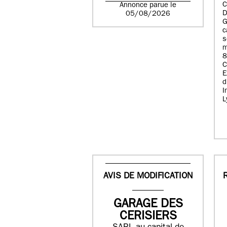
C
Annonce parue le
D
05/08/2026
G
c
s
m
8
E
d
I
L
AVIS DE MODIFICATION
GARAGE DES
CERISIERS