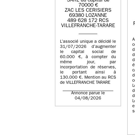
SARL au capital de
70000 €
ZAC LES CERISIERS
69380 LOZANNE
489 628 172 RCS
VILLEFRANCHE-TARARE
A
L’associé unique a décidé le
c
31/07/2026 d’augmenter
d
le capital social de
d
60.000 €, à compter du
d
même jour, par
é
incorportation de réserves,
c
le portant ainsi à
130.000 €. Mention au RCS
c
de VILLEFRANCHE TARARE
L
d
Annonce parue le
d
04/08/2026
L
e
s