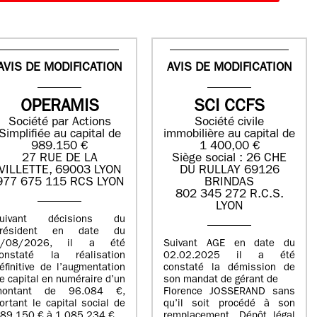
AVIS DE MODIFICATION
AVIS DE MODIFICATION
OPERAMIS
SCI CCFS
Société par Actions
Société civile
Simplifiée au capital de
immobilière au capital de
989.150 €
1 400,00 €
27 RUE DE LA
Siège social : 26 CHE
VILLETTE, 69003 LYON
DU RULLAY 69126
977 675 115 RCS LYON
BRINDAS
802 345 272 R.C.S.
LYON
suivant décisions du
Président en date du
5/08/2026, il a été
Suivant AGE en date du
onstaté la réalisation
02.02.2025 il a été
éfinitive de l’augmentation
constaté la démission de
e capital en numéraire d’un
son mandat de gérant de
montant de 96.084 €,
Florence JOSSERAND sans
ortant le capital social de
qu’il soit procédé à son
89.150 € à 1.085.234 €.
remplacement. Dépôt légal