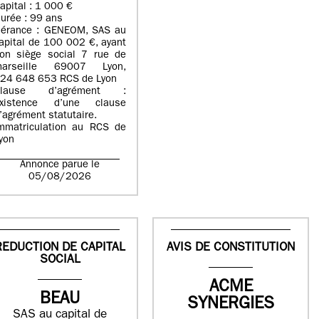
apital : 1 000 €
urée : 99 ans
érance : GENEOM, SAS au
apital de 100 002 €, ayant
on siège social 7 rue de
arseille 69007 Lyon,
24 648 653 RCS de Lyon
Clause d’agrément :
xistence d’une clause
’agrément statutaire.
mmatriculation au RCS de
yon
Annonce parue le
05/08/2026
REDUCTION DE CAPITAL
AVIS DE CONSTITUTION
SOCIAL
ACME
BEAU
SYNERGIES
SAS au capital de