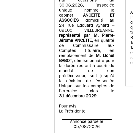
Par décisions du
30.06.2026, l’associée
unique nomme le
A
cabinet
ANCETTE ET
l
ASSOCIES
domicilié au
d
24 rue Edouard Aynard –
q
69100 VILLEURBANNE,
t
r
eprésenté par M
.
Pierre
-
Jérôme ANCETTE,
en qualité
T
de Commissaire aux
T
Comptes titulaire, en
c
remplacement de
M
.
Lionel
s
BABOT
, démissionnaire pour
c
la durée restant à courir du
mandat de son
prédécesseur, soit jusqu’à
la décision de l’Associée
Unique sur les comptes de
l’exercice clos le
31 décembre 2029
.
Pour avis
La Présidente
Annonce parue le
05/08/2026