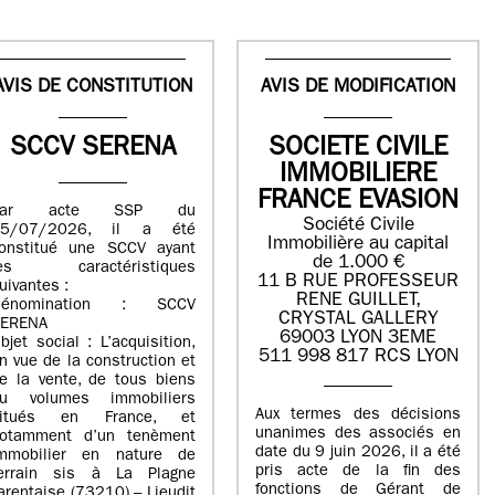
AVIS DE CONSTITUTION
AVIS DE MODIFICATION
SCCV SERENA
SOCIETE CIVILE
IMMOBILIERE
FRANCE EVASION
Par acte SSP du
Société Civile
15/07/2026, il a été
Immobilière au capital
onstitué une SCCV ayant
de 1.000 €
les caractéristiques
11 B RUE PROFESSEUR
uivantes :
RENE GUILLET,
Dénomination : SCCV
CRYSTAL GALLERY
ERENA
69003 LYON 3EME
bjet social : L’acquisition,
511 998 817 RCS LYON
n vue de la construction et
e la vente, de tous biens
u volumes immobiliers
Aux termes des décisions
situés en France, et
unanimes des associés en
otamment d’un tenèment
date du 9 juin 2026, il a été
mmobilier en nature de
pris acte de la fin des
errain sis à La Plagne
fonctions de Gérant de
arentaise (73210) – Lieudit