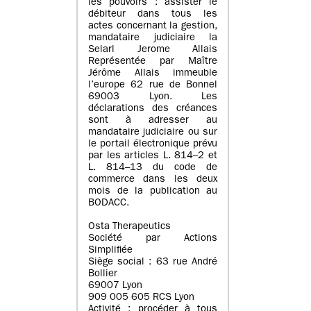
les pouvoirs : assister le
débiteur dans tous les
actes concernant la gestion,
mandataire judiciaire la
Selarl Jerome Allais
Représentée par Maître
Jérôme Allais immeuble
l’europe 62 rue de Bonnel
69003 Lyon. Les
déclarations des créances
sont à adresser au
mandataire judiciaire ou sur
le portail électronique prévu
par les articles L. 814–2 et
L. 814–13 du code de
commerce dans les deux
mois de la publication au
BODACC.
Osta Therapeutics
Société par Actions
Simplifiée
Siège social : 63 rue André
Bollier
69007 Lyon
909 005 605 RCS Lyon
Activité : procéder à tous