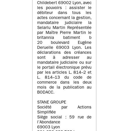
Childebert 69002 Lyon, avec
les pouvoirs : assister le
débiteur dans tous les
actes concernant la gestion,
mandataire judiciaire la
Selarlu Martin Représentée
par Maître Pierre Martin le
britannia batiment b
20 boulevard Eugène
Deruelle 69003 Lyon. Les
déclarations des créances
sont à adresser au
mandataire judiciaire ou sur
le portail électronique prévu
par les articles L. 814–2 et
L. 814–13 du code de
commerce dans les deux
mois de la publication au
BODACC.
STANE GROUPE
Société par Actions
Simplifiée
Siège social : 59 rue de
l’Abondance
69003 Lyon