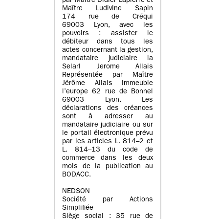
par Maître Didier Lapierre et
Maître Ludivine Sapin
174 rue de Créqui
69003 Lyon, avec les
pouvoirs : assister le
débiteur dans tous les
actes concernant la gestion,
mandataire judiciaire la
Selarl Jerome Allais
Représentée par Maître
Jérôme Allais immeuble
l’europe 62 rue de Bonnel
69003 Lyon. Les
déclarations des créances
sont à adresser au
mandataire judiciaire ou sur
le portail électronique prévu
par les articles L. 814–2 et
L. 814–13 du code de
commerce dans les deux
mois de la publication au
BODACC.
NEDSON
Société par Actions
Simplifiée
Siège social : 35 rue de