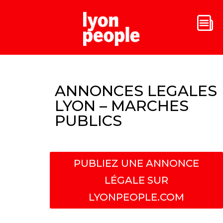
ANNONCES LEGALES
LYON – MARCHES
PUBLICS
PUBLIEZ UNE ANNONCE
LÉGALE SUR
LYONPEOPLE.COM