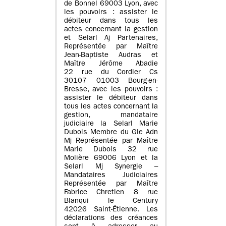
de Bonnel 69003 Lyon, avec
les pouvoirs : assister le
débiteur dans tous les
actes concernant la gestion
et Selarl Aj Partenaires,
Représentée par Maître
Jean-Baptiste Audras et
Maître Jérôme Abadie
22 rue du Cordier Cs
30107 01003 Bourg-en-
Bresse, avec les pouvoirs :
assister le débiteur dans
tous les actes concernant la
gestion, mandataire
judiciaire la Selarl Marie
Dubois Membre du Gie Adn
Mj Représentée par Maître
Marie Dubois 32 rue
Molière 69006 Lyon et la
Selarl Mj Synergie –
Mandataires Judiciaires
Représentée par Maître
Fabrice Chretien 8 rue
Blanqui le Century
42026 Saint-Étienne. Les
déclarations des créances