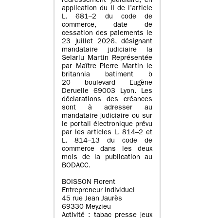
redressement judiciaire, en
application du II de l’article
L. 681–2 du code de
commerce, date de
cessation des paiements le
23 juillet 2026, désignant
mandataire judiciaire la
Selarlu Martin Représentée
par Maître Pierre Martin le
britannia batiment b
20 boulevard Eugène
Deruelle 69003 Lyon. Les
déclarations des créances
sont à adresser au
mandataire judiciaire ou sur
le portail électronique prévu
par les articles L. 814–2 et
L. 814–13 du code de
commerce dans les deux
mois de la publication au
BODACC.
BOISSON Florent
Entrepreneur Individuel
45 rue Jean Jaurès
69330 Meyzieu
Activité : tabac presse jeux