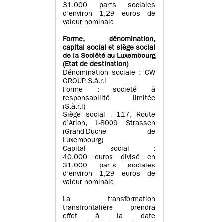
31.000 parts sociales
d’environ 1,29 euros de
valeur nominale
Forme, dénomination
,
capital social
et siège social
de la Société au Luxembourg
(Etat d
e destination
)
Dénomination sociale : CW
GROUP S.à.r.l
Forme : société à
responsabilité limitée
(S.à.r.l)
Siège social : 117, Route
d’Arlon, L-8009 Strassen
(Grand-Duché de
Luxembourg)
Capital social :
40.000 euros divisé en
31.000 parts sociales
d’environ 1,29 euros de
valeur nominale
La transformation
transfrontalière prendra
effet à la date