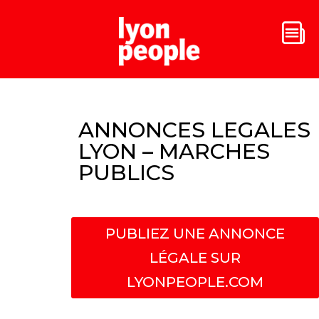
ANNONCES LEGALES
LYON – MARCHES
PUBLICS
PUBLIEZ UNE ANNONCE
LÉGALE SUR
LYONPEOPLE.COM