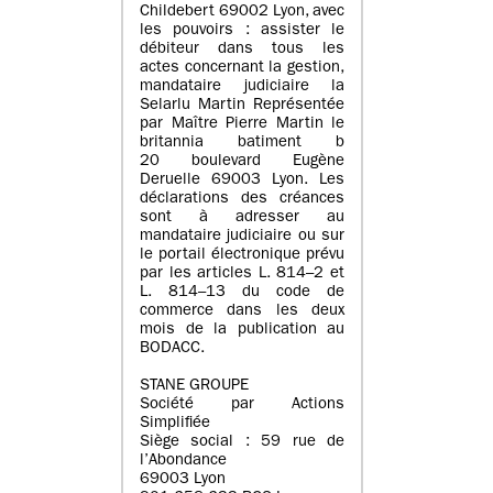
Childebert 69002 Lyon, avec
les pouvoirs : assister le
débiteur dans tous les
actes concernant la gestion,
mandataire judiciaire la
Selarlu Martin Représentée
par Maître Pierre Martin le
britannia batiment b
20 boulevard Eugène
Deruelle 69003 Lyon. Les
déclarations des créances
sont à adresser au
mandataire judiciaire ou sur
le portail électronique prévu
par les articles L. 814–2 et
L. 814–13 du code de
commerce dans les deux
mois de la publication au
BODACC.
STANE GROUPE
Société par Actions
Simplifiée
Siège social : 59 rue de
l’Abondance
69003 Lyon