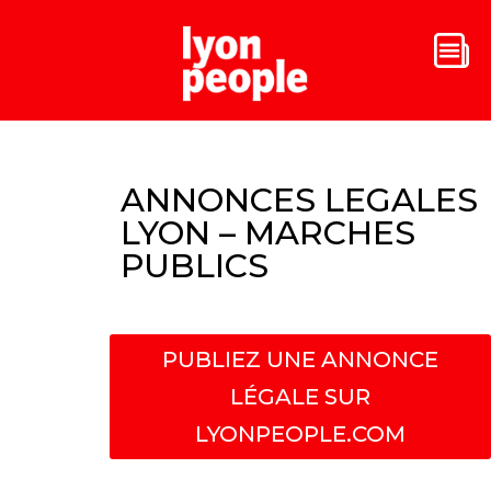
ANNONCES LEGALES
LYON – MARCHES
PUBLICS
PUBLIEZ UNE ANNONCE
LÉGALE SUR
LYONPEOPLE.COM