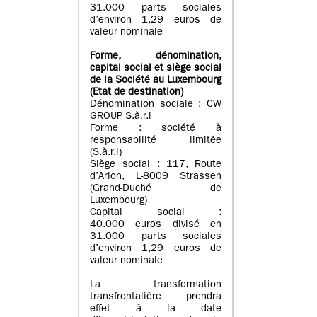
31.000 parts sociales
d’environ 1,29 euros de
valeur nominale
Forme, dénomination
,
capital social
et siège social
de la Société au Luxembourg
(Etat d
e destination
)
Dénomination sociale : CW
GROUP S.à.r.l
Forme : société à
responsabilité limitée
(S.à.r.l)
Siège social : 117, Route
d’Arlon, L-8009 Strassen
(Grand-Duché de
Luxembourg)
Capital social :
40.000 euros divisé en
31.000 parts sociales
d’environ 1,29 euros de
valeur nominale
La transformation
transfrontalière prendra
effet à la date