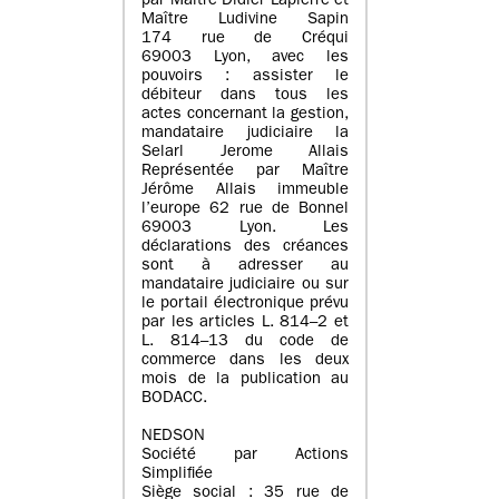
par Maître Didier Lapierre et
Maître Ludivine Sapin
174 rue de Créqui
69003 Lyon, avec les
pouvoirs : assister le
débiteur dans tous les
actes concernant la gestion,
mandataire judiciaire la
Selarl Jerome Allais
Représentée par Maître
Jérôme Allais immeuble
l’europe 62 rue de Bonnel
69003 Lyon. Les
déclarations des créances
sont à adresser au
mandataire judiciaire ou sur
le portail électronique prévu
par les articles L. 814–2 et
L. 814–13 du code de
commerce dans les deux
mois de la publication au
BODACC.
NEDSON
Société par Actions
Simplifiée
Siège social : 35 rue de