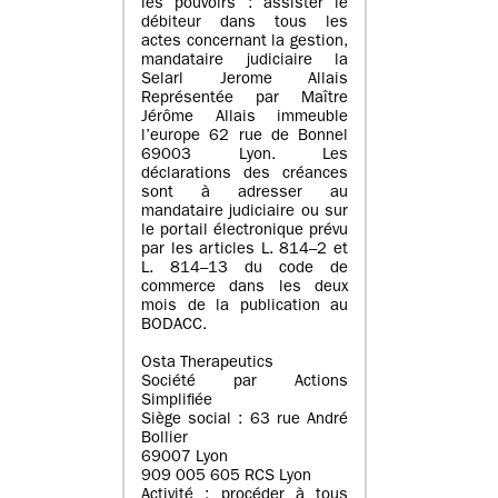
les pouvoirs : assister le
débiteur dans tous les
actes concernant la gestion,
mandataire judiciaire la
Selarl Jerome Allais
Représentée par Maître
Jérôme Allais immeuble
l’europe 62 rue de Bonnel
69003 Lyon. Les
déclarations des créances
sont à adresser au
mandataire judiciaire ou sur
le portail électronique prévu
par les articles L. 814–2 et
L. 814–13 du code de
commerce dans les deux
mois de la publication au
BODACC.
Osta Therapeutics
Société par Actions
Simplifiée
Siège social : 63 rue André
Bollier
69007 Lyon
909 005 605 RCS Lyon
Activité : procéder à tous