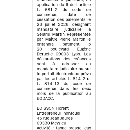
redressement judiciaire, en
application du II de l’article
L. 681–2 du code de
commerce, date de
cessation des paiements le
23 juillet 2026, désignant
mandataire judiciaire la
Selarlu Martin Représentée
par Maître Pierre Martin le
britannia batiment b
20 boulevard Eugène
Deruelle 69003 Lyon. Les
déclarations des créances
sont à adresser au
mandataire judiciaire ou sur
le portail électronique prévu
par les articles L. 814–2 et
L. 814–13 du code de
commerce dans les deux
mois de la publication au
BODACC.
BOISSON Florent
Entrepreneur Individuel
45 rue Jean Jaurès
69330 Meyzieu
Activité : tabac presse jeux