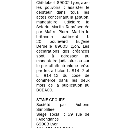
Childebert 69002 Lyon, avec
les pouvoirs : assister le
débiteur dans tous les
actes concernant la gestion,
mandataire judiciaire la
Selarlu Martin Représentée
par Maître Pierre Martin le
britannia batiment b
20 boulevard Eugène
Deruelle 69003 Lyon. Les
déclarations des créances
sont à adresser au
mandataire judiciaire ou sur
le portail électronique prévu
par les articles L. 814–2 et
L. 814–13 du code de
commerce dans les deux
mois de la publication au
BODACC.
STANE GROUPE
Société par Actions
Simplifiée
Siège social : 59 rue de
l’Abondance
69003 Lyon