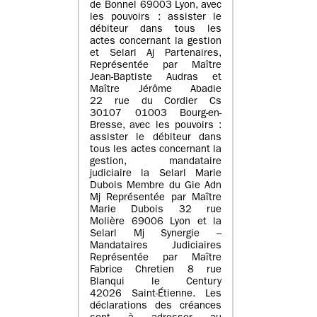
de Bonnel 69003 Lyon, avec
les pouvoirs : assister le
débiteur dans tous les
actes concernant la gestion
et Selarl Aj Partenaires,
Représentée par Maître
Jean-Baptiste Audras et
Maître Jérôme Abadie
22 rue du Cordier Cs
30107 01003 Bourg-en-
Bresse, avec les pouvoirs :
assister le débiteur dans
tous les actes concernant la
gestion, mandataire
judiciaire la Selarl Marie
Dubois Membre du Gie Adn
Mj Représentée par Maître
Marie Dubois 32 rue
Molière 69006 Lyon et la
Selarl Mj Synergie –
Mandataires Judiciaires
Représentée par Maître
Fabrice Chretien 8 rue
Blanqui le Century
42026 Saint-Étienne. Les
déclarations des créances